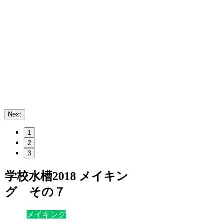
Next
1
2
3
学校水槽2018 メイキン
グ その７
メイキング