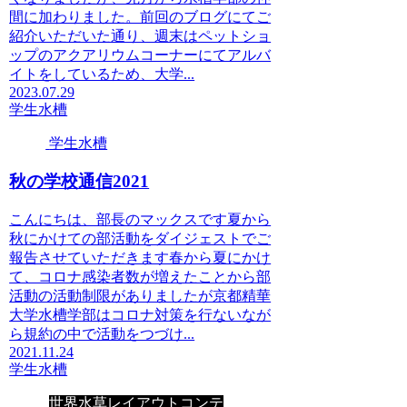
間に加わりました。前回のブログにてご
紹介いただいた通り、週末はペットショ
ップのアクアリウムコーナーにてアルバ
イトをしているため、大学...
2023.07.29
学生水槽
学生水槽
秋の学校通信2021
こんにちは、部長のマックスです夏から
秋にかけての部活動をダイジェストでご
報告させていただきます春から夏にかけ
て、コロナ感染者数が増えたことから部
活動の活動制限がありましたが京都精華
大学水槽学部はコロナ対策を行ないなが
ら規約の中で活動をつづけ...
2021.11.24
学生水槽
世界水草レイアウトコンテ