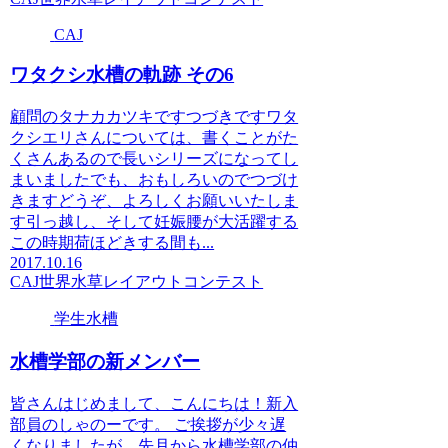
CAJ
ワタクシ水槽の軌跡 その6
顧問のタナカカツキですつづきですワタ
クシエリさんについては、書くことがた
くさんあるので長いシリーズになってし
まいましたでも、おもしろいのでつづけ
きますどうぞ、よろしくお願いいたしま
す引っ越し、そして妊娠腰が大活躍する
この時期荷ほどきする間も...
2017.10.16
CAJ
世界水草レイアウトコンテスト
学生水槽
水槽学部の新メンバー
皆さんはじめまして、こんにちは！新入
部員のしゃのーです。 ご挨拶が少々遅
くなりましたが、先月から水槽学部の仲