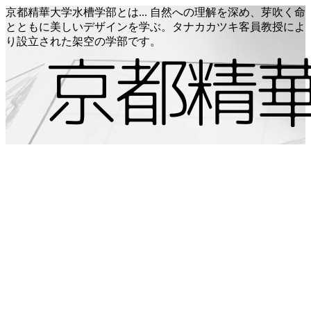
京都精華大学水槽学部とは... 自然への理解を深め、芽吹く命
とともに美しいデザインを学ぶ。タナカカツキ客員教授によ
り設立された架空の学部です。