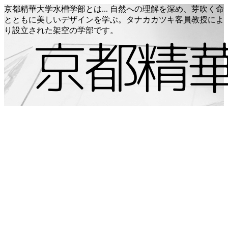
京都精華大学水槽学部とは... 自然への理解を深め、芽吹く命
とともに美しいデザインを学ぶ。タナカカツキ客員教授によ
り設立された架空の学部です。