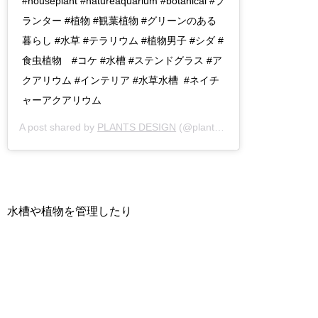
#houseplant #natureaquarium #botanical #プ
ランター #植物 #観葉植物 #グリーンのある
暮らし #水草 #テラリウム #植物男子 #シダ #
食虫植物 #コケ #水槽 #ステンドグラス #ア
クアリウム #インテリア #水草水槽 #ネイチ
ャーアクアリウム
A post shared by
PLANTS DESIGN
(@plantsdesign.jp) on
Mar 14,
水槽や植物を管理したり