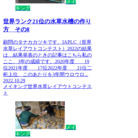
メイ
キング
世界ランク21位の水草水槽の作り
方 その8
顧問のタナカカツキです。IAPLC（世界
水草レイアウトコンテスト）2022の結果
は…結果発表のときの記事はこちら私の
ここ、3年の成績です。2020年度 19
位2021年度 17位2022年度 21位二
桁上位、このあたりを3年間ウロウロ...
2022.10.29
メイキング
世界水草レイアウトコンテス
ト
メイ
キング