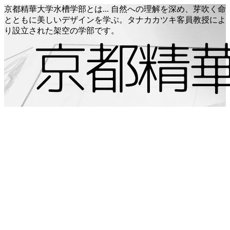
京都精華大学水槽学部とは... 自然への理解を深め、芽吹く命
とともに美しいデザインを学ぶ。タナカカツキ客員教授によ
り設立された架空の学部です。