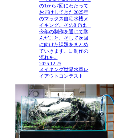
の1から7回にわたって
お届けしてきた2025年
のマックス自宅水槽メ
イキング。その8では、
今年の制作を通じて学
んだこと、そして次回
に向けた課題をまとめ
ていきます。1. 制作の
流れを...
2025.12.25
メイキング
世界水草レ
イアウトコンテスト