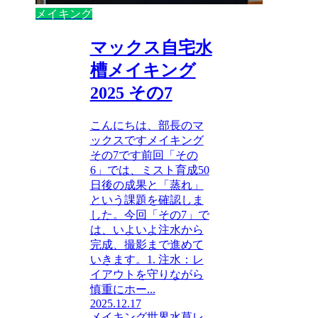
メイキング
マックス自宅水
槽メイキング
2025 その7
こんにちは、部長のマ
ックスですメイキング
その7です前回「その
6」では、ミスト育成50
日後の成果と「蒸れ」
という課題を確認しま
した。今回「その7」で
は、いよいよ注水から
完成、撮影まで進めて
いきます。1. 注水：レ
イアウトを守りながら
慎重にホー...
2025.12.17
メイキング
世界水草レ