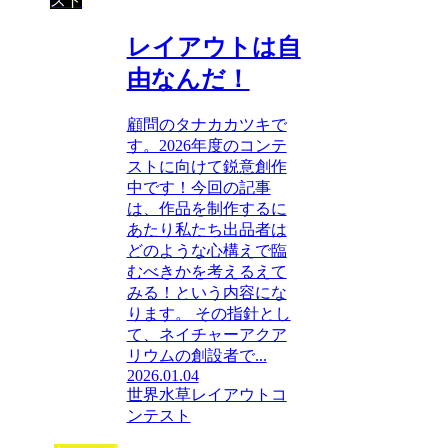
スト
レイアウトは自
由なんだ！
顧問のタナカカツキで
す。2026年度のコンテ
ストに向けて鋭意創作
中です！今回の記事
は、作品を制作するに
あたり私たち出品者は
どのような心構えで臨
むべきかを考えるえて
みる！という内容にな
ります。 その指針とし
て、ネイチャーアクア
リウムの創設者で...
2026.01.04
世界水草レイアウトコ
ンテスト