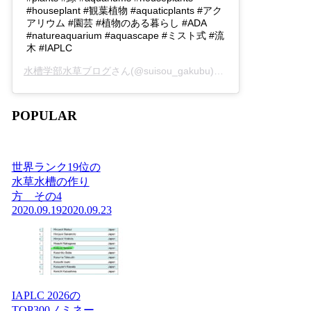
#houseplant #観葉植物 #aquaticplants #アク
アリウム #園芸 #植物のある暮らし #ADA
#natureaquarium #aquascape #ミスト式 #流
木 #IAPLC
水槽学部水草ブログ
さん(@suisou_gakubu)がシェアした投稿 -
2
POPULAR
世界ランク19位の
水草水槽の作り
方 その4
2020.09.19
2020.09.23
IAPLC 2026の
TOP300ノミネー