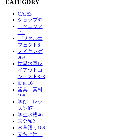
CATEGORY
CAJ
53
ショップ
67
テクニック
151
デジタルエ
フェクト
6
メイキング
263
世界水草レ
イアウトコ
ンテスト
323
動画
16
器具 素材
198
学び レッ
スン
87
学生水槽
46
未分類
2
水草語り
186
立ち上げ