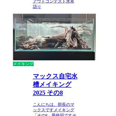
アウトコンテスト
水草
語り
メイキング
マックス自宅水
槽メイキング
2025 その8
こんにちは、部長のマ
ックスですメイキング
「その8」最終回ですそ