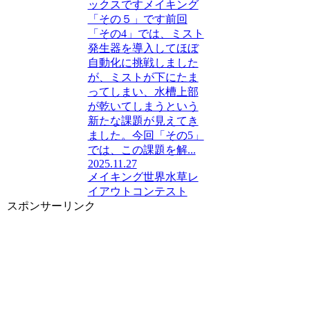
ックスですメイキング
「その５」です前回
「その4」では、ミスト
発生器を導入してほぼ
自動化に挑戦しました
が、ミストが下にたま
ってしまい、水槽上部
が乾いてしまうという
新たな課題が見えてき
ました。今回「その5」
では、この課題を解...
2025.11.27
メイキング
世界水草レ
イアウトコンテスト
スポンサーリンク