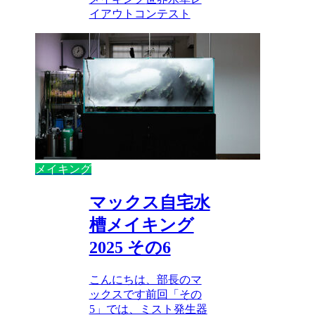
イアウトコンテスト
メイキング
マックス自宅水
槽メイキング
2025 その6
こんにちは、部長のマ
ックスです前回「その
5」では、ミスト発生器