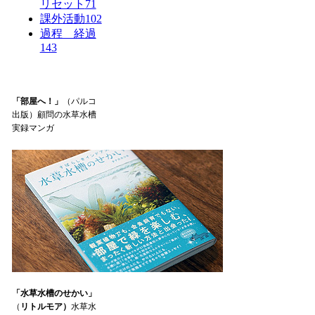
リセット
71
課外活動
102
過程 経過
143
「部屋へ！」
（パルコ
出版）顧問の水草水槽
実録マンガ
「水草水槽のせかい」
（
リトルモア）
水草水