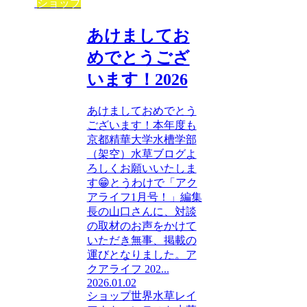
ショップ
あけましてお
めでとうござ
います！2026
あけましておめでとう
ございます！本年度も
京都精華大学水槽学部
（架空）水草ブログよ
ろしくお願いいたしま
す😁とうわけで「アク
アライフ1月号！」編集
長の山口さんに、対談
の取材のお声をかけて
いただき無事、掲載の
運びとなりました。ア
クアライフ 202...
2026.01.02
ショップ
世界水草レイ