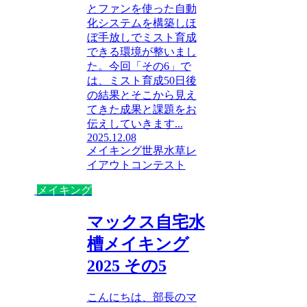
とファンを使った自動
化システムを構築しほ
ぼ手放しでミスト育成
できる環境が整いまし
た。今回「その6」で
は、ミスト育成50日後
の結果とそこから見え
てきた成果と課題をお
伝えしていきます...
2025.12.08
メイキング
世界水草レ
イアウトコンテスト
メイキング
マックス自宅水
槽メイキング
2025 その5
こんにちは、部長のマ