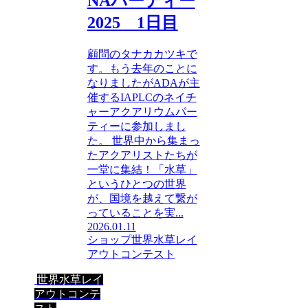
NAパーティー
2025 1日目
顧問のタナカカツキで
す。もう去年のことに
なりましたがADAが主
催するIAPLCのネイチ
ャーアクアリウムパー
ティーに参加しまし
た。 世界中から集まっ
たアクアリストたちが
一堂に集結！「水草」
というひとつの世界
が、国境を越えて繋が
っていることを実...
2026.01.11
ショップ
世界水草レイ
アウトコンテスト
世界水草レイ
アウトコンテ