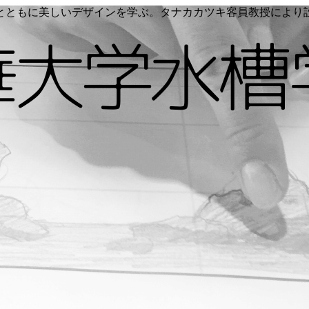
く命とともに美しいデザインを学ぶ。タナカカツキ客員教授によ