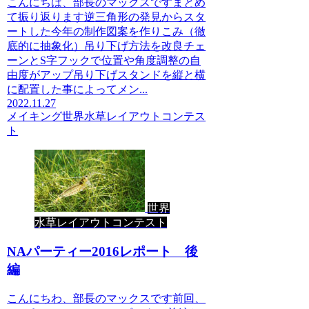
こんにちは、部長のマックスですまとめ
て振り返ります逆三角形の発見からスタ
ートした今年の制作図案を作りこみ（徹
底的に抽象化）吊り下げ方法を改良チェ
ーンとS字フックで位置や角度調整の自
由度がアップ吊り下げスタンドを縦と横
に配置した事によってメン...
2022.11.27
メイキング
世界水草レイアウトコンテス
ト
世界
水草レイアウトコンテスト
NAパーティー2016レポート 後
編
こんにちわ、部長のマックスです前回、