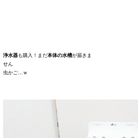
浄水器
も購入！まだ
本体の水槽
が届きま
せん
虫かご…ｗ