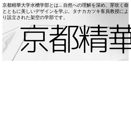
京都精華大学水槽学部とは... 自然への理解を深め、芽吹く命
とともに美しいデザインを学ぶ。タナカカツキ客員教授によ
り設立された架空の学部です。