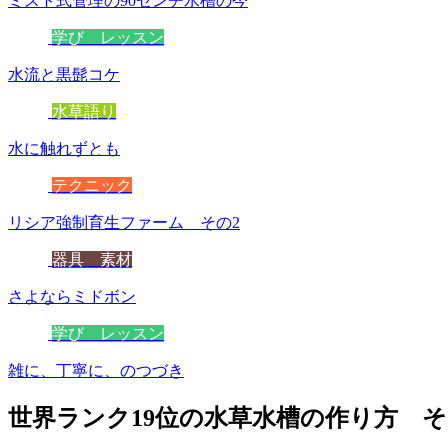
ミスト式管理の90センチ水槽の今
学び レッスン
水流と黒髭コケ
水草語り
水に触れずとも
テクニック
リシア強制育生ファーム その2
器具 素材
さよならミドボン
学び レッスン
雑に、丁寧に、のつづき
世界ランク19位の水草水槽の作り方 そ