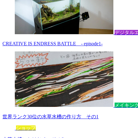
デジタル
CREATIVE IS ENDRESS BATTLE - episode1-
メイキン
世界ランク30位の水草水槽の作り方 その1
ショップ