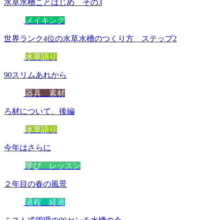
水草水槽ことはじめ その3
メイキング
世界ランク4位の水草水槽のつくり方 ステップ2
水草語り
90スリムあれから
器具 素材
ろ材について、後編
水草語り
今年はさらに
学び レッスン
２年目の春の風景
過程 経過