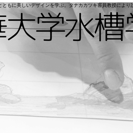
く命とともに美しいデザインを学ぶ。タナカカツキ客員教授によ