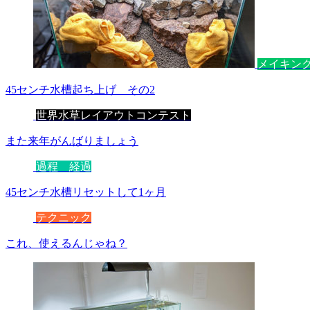
メイキン
45センチ水槽起ち上げ その2
世界水草レイアウトコンテスト
また来年がんばりましょう
過程 経過
45センチ水槽リセットして1ヶ月
テクニック
これ、使えるんじゃね？