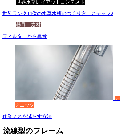
世界水草レイアウトコンテスト
世界ランク14位の水草水槽のつくり方 ステップ2
器具 素材
フィルターから異音
テ
クニック
作業ミスを減らす方法
流線型のフレーム