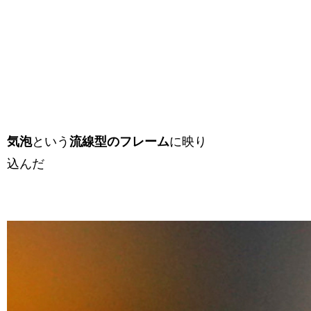
気泡
という
流線型のフレーム
に映り
込んだ