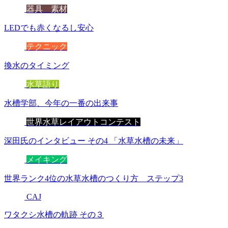
器具 素材
LEDでも赤くなるし安心
テクニック
換水のタイミング
水草語り
水槽学部、今年の一番の出来事
世界水草レイアウトコンテスト
深田氏のインタビュー その4 「水草水槽の未来」
メイキング
世界ランク4位の水草水槽のつくり方 ステップ3
CAJ
ワタクシ水槽の軌跡 その３