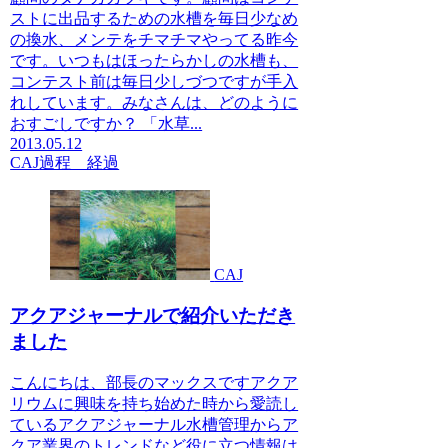
ストに出品するための水槽を毎日少なめ
の換水、メンテをチマチマやってる昨今
です。いつもはほったらかしの水槽も、
コンテスト前は毎日少しづつですが手入
れしています。みなさんは、どのように
おすごしですか？ 「水草...
2013.05.12
CAJ
過程 経過
CAJ
アクアジャーナルで紹介いただき
ました
こんにちは、部長のマックスですアクア
リウムに興味を持ち始めた時から愛読し
ているアクアジャーナル水槽管理からア
クア業界のトレンドなど役に立つ情報は