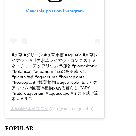
View this post on Instagram
#水草 #グリーン #水草水槽 #aquatic #水草レ
イアウト #世界水草レイアウトコンテスト #
ネイチャーアクアリウム #植物 #plantedtank
#botanical #aquarium #緑のある暮らし
#plants #緑 #aquariums #houseplants
#houseplant #観葉植物 #aquaticplants #アク
アリウム #園芸 #植物のある暮らし #ADA
#natureaquarium #aquascape #ミスト式 #流
木 #IAPLC
水槽学部水草ブログ
さん(@suisou_gakubu)がシェアした投稿 -
2
POPULAR