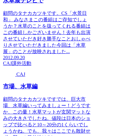
水草展テレビで
顧問のタナカカツキです。CS「水景日
和」 みなさまこの番組はご存知でしょ
うか？水草のことを扱ってくれる番組は
この番組しかございません！去年も出演
させていただき好き勝手なことおしゃべ
りさせていただきました今回は「水草
展」のことが放映されました...
2012.09.20
CAJ
課外活動
CAJ
市場、水草編
顧問のタナカカツキですでは、巨大市
場、水草編いってみましょー！どうです
か、この量！水草マットが玄関マットな
みの大きさでしたね。値段は日本のショ
ップで比べると10～20分の1くらいでし
ょうかね。でも、我々はここでも散財せ