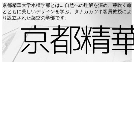
京都精華大学水槽学部とは... 自然への理解を深め、芽吹く命
とともに美しいデザインを学ぶ。タナカカツキ客員教授によ
り設立された架空の学部です。