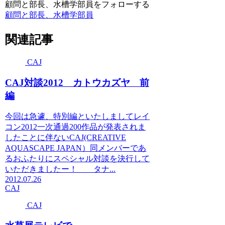
顧問と部長、水槽学部員をフォローする
顧問と部長、水槽学部員
関連記事
CAJ
CAJ対談2012 カトウカズヤ 前
編
今回は急遽、特別編といたしましてレイ
コン2012一次通過200作品が発表されま
したことに伴ないCAJ(CREATIVE
AQUASCAPE JAPAN）同メンバーであ
るおふたりにスペシャル対談を決行して
いただきましたー！ タナ...
2012.07.26
CAJ
CAJ