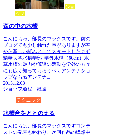
ショ
ップ
森の中の水槽
こんにちわ、部長のマックスです。前の
ブログでも少し触れた事がありますが春
から新しい試みとしてスタートした京都
精華大学水槽学部 学外水槽（60cm）水
草水槽の魅力や僕達の活動を学外の方々
にも広く知ってもらうべくアンテナショ
ップならぬアンテナ...
2013.12.03
ショップ
過程 経過
テクニック
水槽台をととのえる
こんにちは、部長のマックスですコンテ
ストの発表も終わり、次回作品の構想中