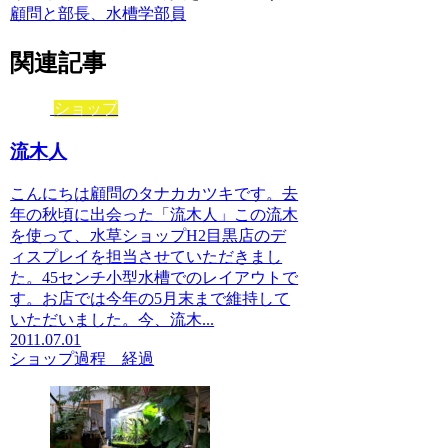
顧問と部長、水槽学部員
関連記事
ショップ
流木人
こんにちは顧問のタナカカツキです。去
年の秋頃に出会った「流木人」この流木
を使って、水草ショップH2目黒店のデ
ィスプレイを担当させていただきまし
た。45センチ小型水槽でのレイアウトで
す。お店では今年の5月末まで維持して
いただいました。今、流木...
2011.07.01
ショップ
過程 経過