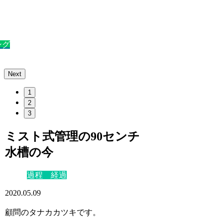
ング
Next
1
2
3
ミスト式管理の90センチ
水槽の今
過程 経過
2020.05.09
顧問のタナカカツキです。