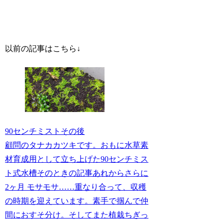
以前の記事はこちら↓
90センチミストその後
顧問のタナカカツキです。おもに水草素
材育成用として立ち上げた90センチミス
ト式水槽そのときの記事あれからさらに
2ヶ月 モサモサ……重なり合って、収穫
の時期を迎えています。素手で掴んで仲
間におすそ分け。そしてまた植栽ちぎっ