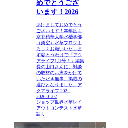
めでとうござ
います！2026
あけましておめでとう
ございます！本年度も
京都精華大学水槽学部
（架空）水草ブログよ
ろしくお願いいたしま
す😁とうわけで「アク
アライフ1月号！」編集
長の山口さんに、対談
の取材のお声をかけて
いただき無事、掲載の
運びとなりました。ア
クアライフ 202...
2026.01.02
ショップ
世界水草レイ
アウトコンテスト
水草
語り