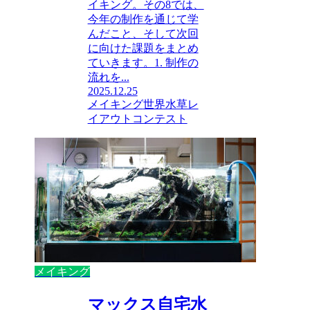
イキング。その8では、
今年の制作を通じて学
んだこと、そして次回
に向けた課題をまとめ
ていきます。1. 制作の
流れを...
2025.12.25
メイキング
世界水草レ
イアウトコンテスト
メイキング
マックス自宅水