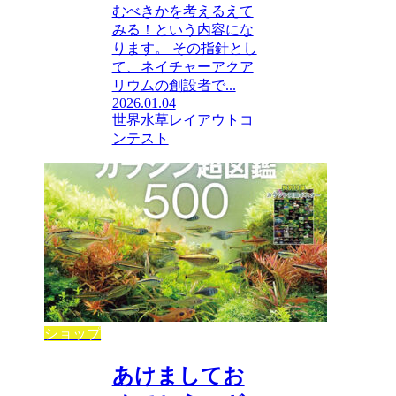
むべきかを考えるえて
みる！という内容にな
ります。 その指針とし
て、ネイチャーアクア
リウムの創設者で...
2026.01.04
世界水草レイアウトコ
ンテスト
ショップ
あけましてお