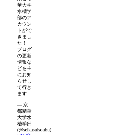
華大学
水槽学
部のア
カウン
トがで
きまし
た！
ブログ
の更新
情報な
どを主
にお知
らせし
て行き
ます
— 京
都精華
大学水
槽学部
(@seikasuisoubu)