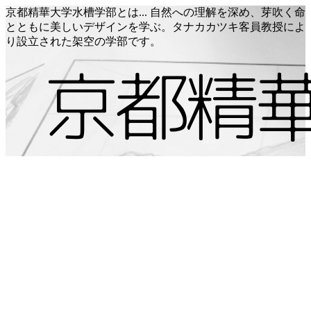
京都精華大学水槽学部とは... 自然への理解を深め、芽吹く命
とともに美しいデザインを学ぶ。タナカカツキ客員教授によ
り設立された架空の学部です。