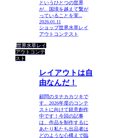
というひとつの世界
が、国境を越えて繋が
っていることを実...
2026.01.11
ショップ
世界水草レイ
アウトコンテスト
世界水草レイ
アウトコンテ
スト
レイアウトは自
由なんだ！
顧問のタナカカツキで
す。2026年度のコンテ
ストに向けて鋭意創作
中です！今回の記事
は、作品を制作するに
あたり私たち出品者は
どのような心構えで臨