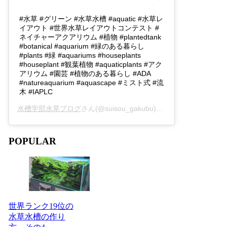
#水草 #グリーン #水草水槽 #aquatic #水草レ
イアウト #世界水草レイアウトコンテスト #
ネイチャーアクアリウム #植物 #plantedtank
#botanical #aquarium #緑のある暮らし
#plants #緑 #aquariums #houseplants
#houseplant #観葉植物 #aquaticplants #アク
アリウム #園芸 #植物のある暮らし #ADA
#natureaquarium #aquascape #ミスト式 #流
木 #IAPLC
水槽学部水草ブログ
さん(@suisou_gakubu)がシェアした投稿 -
2
POPULAR
世界ランク19位の
水草水槽の作り