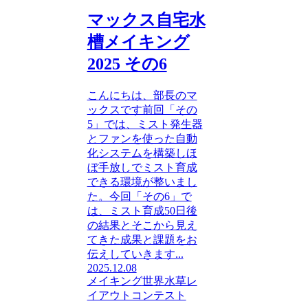
マックス自宅水
槽メイキング
2025 その6
こんにちは、部長のマ
ックスです前回「その
5」では、ミスト発生器
とファンを使った自動
化システムを構築しほ
ぼ手放しでミスト育成
できる環境が整いまし
た。今回「その6」で
は、ミスト育成50日後
の結果とそこから見え
てきた成果と課題をお
伝えしていきます...
2025.12.08
メイキング
世界水草レ
イアウトコンテスト