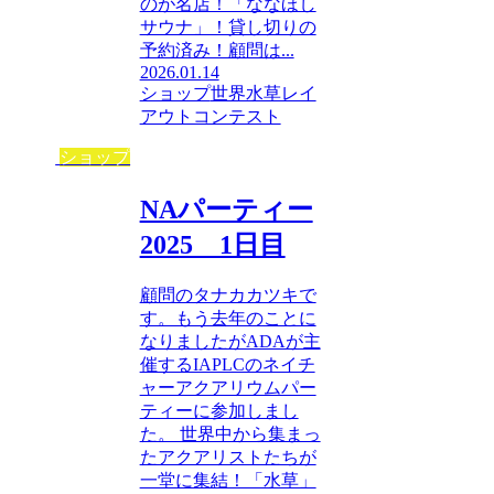
のが名店！「ななほし
サウナ」！貸し切りの
予約済み！顧問は...
2026.01.14
ショップ
世界水草レイ
アウトコンテスト
ショップ
NAパーティー
2025 1日目
顧問のタナカカツキで
す。もう去年のことに
なりましたがADAが主
催するIAPLCのネイチ
ャーアクアリウムパー
ティーに参加しまし
た。 世界中から集まっ
たアクアリストたちが
一堂に集結！「水草」