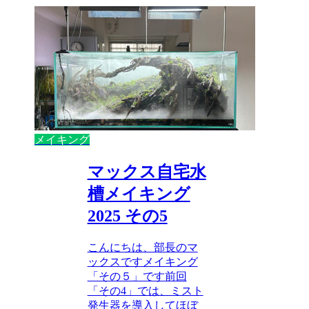
メイキング
マックス自宅水
槽メイキング
2025 その5
こんにちは、部長のマ
ックスですメイキング
「その５」です前回
「その4」では、ミスト
発生器を導入してほぼ