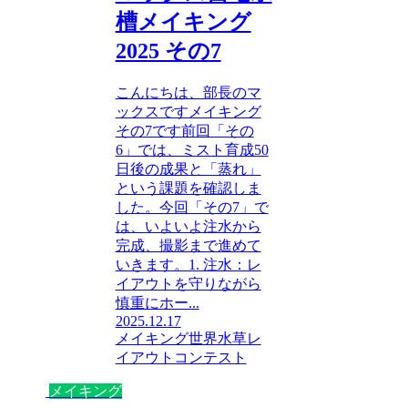
槽メイキング
2025 その7
こんにちは、部長のマ
ックスですメイキング
その7です前回「その
6」では、ミスト育成50
日後の成果と「蒸れ」
という課題を確認しま
した。今回「その7」で
は、いよいよ注水から
完成、撮影まで進めて
いきます。1. 注水：レ
イアウトを守りながら
慎重にホー...
2025.12.17
メイキング
世界水草レ
イアウトコンテスト
メイキング