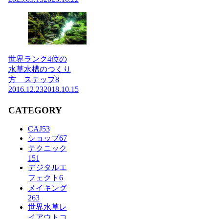
世界ランク4位の
水草水槽のつくり
方 ステップ8
2016.12.23
2018.10.15
CATEGORY
CAJ
53
ショップ
67
テクニック
151
デジタルエ
フェクト
6
メイキング
263
世界水草レ
イアウトコ