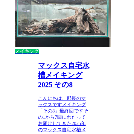
メイキング
マックス自宅水
槽メイキング
2025 その8
こんにちは、部長のマ
ックスですメイキング
「その8」最終回ですそ
の1から7回にわたって
お届けしてきた2025年
のマックス自宅水槽メ