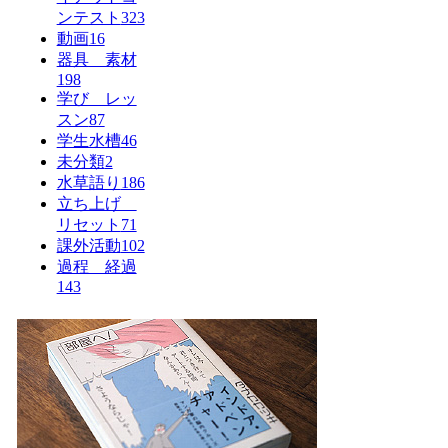
ンテスト
323
動画
16
器具 素材
198
学び レッ
スン
87
学生水槽
46
未分類
2
水草語り
186
立ち上げ
リセット
71
課外活動
102
過程 経過
143