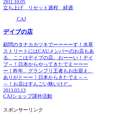
2011.10.05
立ち上げ リセット
過程 経過
CAJ
デイブの店
顧問のタナカカツキでーーーーす！水草
ストリートにはCAUメンバーのお店もあ
る。ここはデイブの店。おーーい！デイ
ブ～！日本からやってきたでえーーー
ー！昨年、グランプリ王者もお出迎え。
ありがとーー！日本からきたでえ～～
～！お店はすんごい狭いけど...
2013.03.13
CAJ
ショップ
課外活動
スポンサーリンク