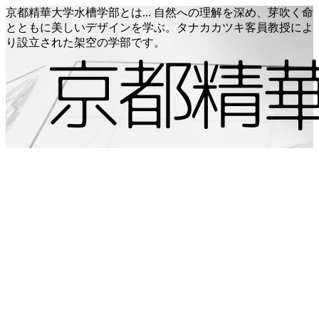
京都精華大学水槽学部とは... 自然への理解を深め、芽吹く命
とともに美しいデザインを学ぶ。タナカカツキ客員教授によ
り設立された架空の学部です。