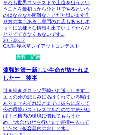
それも世界コンテストで上位を狙うとい
うことを最初っからひとりでやるという
のはなかなか困難なことだと思います作
り方の本もあるし専門のお店もあるしネ
ットには様々な情報も出ていますからひ
とりでできなくもないです...
2017.06.17
CAJ
世界水草レイアウトコンテスト
過程 経過
藻類対策ー新しい生命が放たれま
したー 後半
引き続きグロッソ野嶋がお送りします。
エビの死の悲しみにあけくれている暇は
ありませんそれほどまでに彼らに取って
今の環境がストレスフルなのです急がね
ば！水槽内の環境に慣れてもらうた
め、“水合わせ“を行います運搬中入って
いた水（仮容器内の水）と水...
2010.12.02