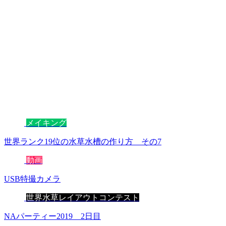
メイキング
世界ランク19位の水草水槽の作り方 その7
動画
USB特撮カメラ
世界水草レイアウトコンテスト
NAパーティー2019 2日目