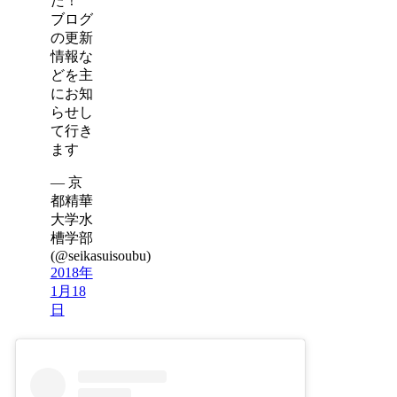
た！
ブログ
の更新
情報な
どを主
にお知
らせし
て行き
ます
— 京
都精華
大学水
槽学部
(@seikasuisoubu)
2018年
1月18
日