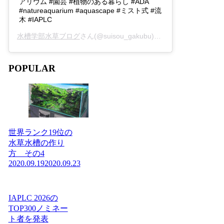
アリウム #園芸 #植物のある暮らし #ADA
#natureaquarium #aquascape #ミスト式 #流
木 #IAPLC
水槽学部水草ブログ
さん(@suisou_gakubu)がシェアした投稿 -
2
POPULAR
世界ランク19位の
水草水槽の作り
方 その4
2020.09.19
2020.09.23
IAPLC 2026の
TOP300ノミネー
ト者を発表