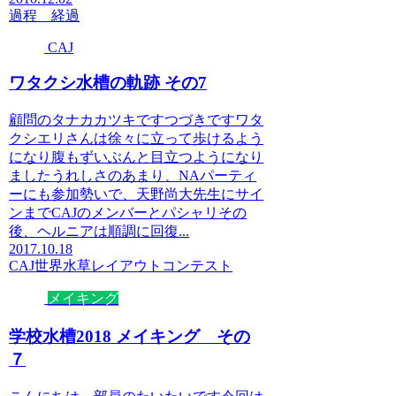
過程 経過
CAJ
ワタクシ水槽の軌跡 その7
顧問のタナカカツキですつづきですワタ
クシエリさんは徐々に立って歩けるよう
になり腹もずいぶんと目立つようになり
ましたうれしさのあまり、NAパーティ
ーにも参加勢いで、天野尚大先生にサイ
ンまでCAJのメンバーとパシャリその
後、ヘルニアは順調に回復...
2017.10.18
CAJ
世界水草レイアウトコンテスト
メイキング
学校水槽2018 メイキング その
７