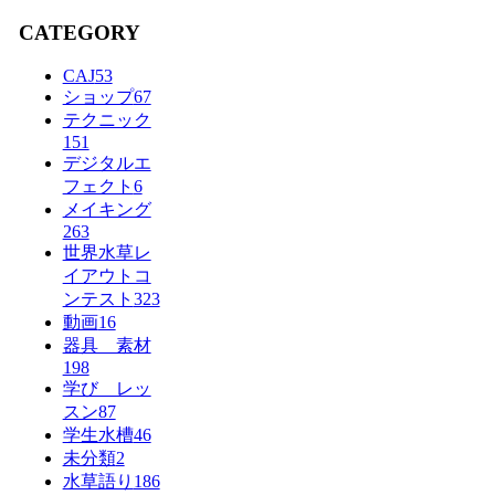
CATEGORY
CAJ
53
ショップ
67
テクニック
151
デジタルエ
フェクト
6
メイキング
263
世界水草レ
イアウトコ
ンテスト
323
動画
16
器具 素材
198
学び レッ
スン
87
学生水槽
46
未分類
2
水草語り
186