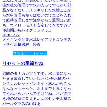
こんにちは、部員のたいたいです今回は
注水後の管理です水が入ってすっかり部
品がなくなり、スッキリした水槽ここか
ら水中管理も短くはないのでエビを入れ
て維持管理します注水から３週間ほど経
ち、ウィローモスも安定してきますカツ
キ顧問からハイグロフィラ...
2018.12.22
メイキング
世界水草レイアウトコンテス
ト
学生水槽
過程 経過
立ち上げ リセット
リセットの季節だね
顧問のタナカカツキです。水上葉になっ
たまま放置していた120センチ水槽のパ
ンタナルレッドピンネイトあれからこん
なんなっちゃった。水上葉でも赤くなっ
てくれたらいいんですけどね。ただの空
き地の雑草に見える……90センチ水槽の
パールグラスの山はあ...