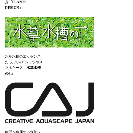
房
「PLANTS
DESIGN」
水草水槽のエッセンス
たっぷりのTシャツやス
マホケース
「水草水槽
のT」
顧問が所属する水草レ