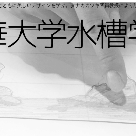
く命とともに美しいデザインを学ぶ。タナカカツキ客員教授によ