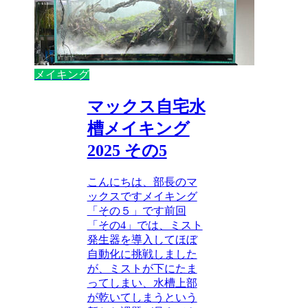
メイキング
マックス自宅水
槽メイキング
2025 その5
こんにちは、部長のマ
ックスですメイキング
「その５」です前回
「その4」では、ミスト
発生器を導入してほぼ
自動化に挑戦しました
が、ミストが下にたま
ってしまい、水槽上部
が乾いてしまうという