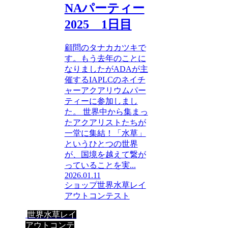
NAパーティー
2025 1日目
顧問のタナカカツキで
す。もう去年のことに
なりましたがADAが主
催するIAPLCのネイチ
ャーアクアリウムパー
ティーに参加しまし
た。 世界中から集まっ
たアクアリストたちが
一堂に集結！「水草」
というひとつの世界
が、国境を越えて繋が
っていることを実...
2026.01.11
ショップ
世界水草レイ
アウトコンテスト
世界水草レイ
アウトコンテ