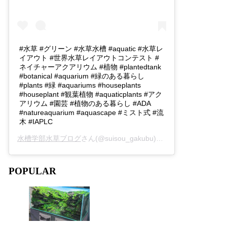
#水草 #グリーン #水草水槽 #aquatic #水草レ
イアウト #世界水草レイアウトコンテスト #
ネイチャーアクアリウム #植物 #plantedtank
#botanical #aquarium #緑のある暮らし
#plants #緑 #aquariums #houseplants
#houseplant #観葉植物 #aquaticplants #アク
アリウム #園芸 #植物のある暮らし #ADA
#natureaquarium #aquascape #ミスト式 #流
木 #IAPLC
水槽学部水草ブログ
さん(@suisou_gakubu)がシェアした投稿 -
2
POPULAR