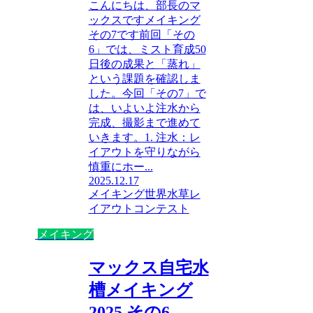
こんにちは、部長のマ
ックスですメイキング
その7です前回「その
6」では、ミスト育成50
日後の成果と「蒸れ」
という課題を確認しま
した。今回「その7」で
は、いよいよ注水から
完成、撮影まで進めて
いきます。1. 注水：レ
イアウトを守りながら
慎重にホー...
2025.12.17
メイキング
世界水草レ
イアウトコンテスト
メイキング
マックス自宅水
槽メイキング
2025 その6