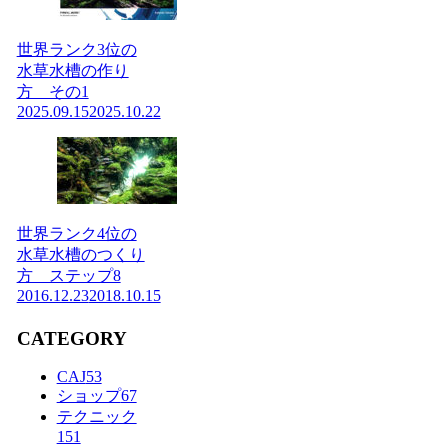
世界ランク3位の
水草水槽の作り
方 その1
2025.09.15
2025.10.22
世界ランク4位の
水草水槽のつくり
方 ステップ8
2016.12.23
2018.10.15
CATEGORY
CAJ
53
ショップ
67
テクニック
151