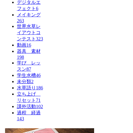
デジタルエ
フェクト
6
メイキング
263
世界水草レ
イアウトコ
ンテスト
323
動画
16
器具 素材
198
学び レッ
スン
87
学生水槽
46
未分類
2
水草語り
186
立ち上げ
リセット
71
課外活動
102
過程 経過
143