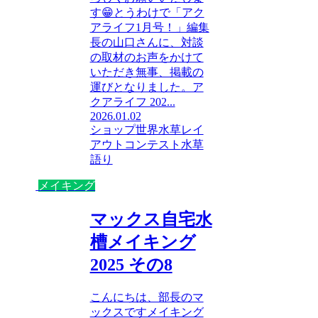
す😁とうわけで「アク
アライフ1月号！」編集
長の山口さんに、対談
の取材のお声をかけて
いただき無事、掲載の
運びとなりました。ア
クアライフ 202...
2026.01.02
ショップ
世界水草レイ
アウトコンテスト
水草
語り
メイキング
マックス自宅水
槽メイキング
2025 その8
こんにちは、部長のマ
ックスですメイキング