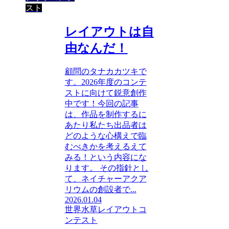
スト
レイアウトは自
由なんだ！
顧問のタナカカツキで
す。2026年度のコンテ
ストに向けて鋭意創作
中です！今回の記事
は、作品を制作するに
あたり私たち出品者は
どのような心構えで臨
むべきかを考えるえて
みる！という内容にな
ります。 その指針とし
て、ネイチャーアクア
リウムの創設者で...
2026.01.04
世界水草レイアウトコ
ンテスト