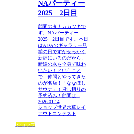
NAパーティー
2025 2日目
顧問のタナカカツキで
す。NAパーティー
2025 2日目です。本日
はADAのギャラリー見
学の日ですがせっかく
新潟にいるのだから、
新潟の水を全身で味わ
いたい！ということ
で、仲間とやってきた
のが名店！「ななほし
サウナ」！貸し切りの
予約済み！顧問は...
2026.01.14
ショップ
世界水草レイ
アウトコンテスト
ショップ