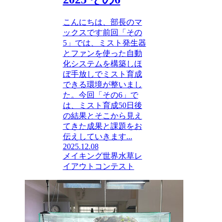
こんにちは、部長のマ
ックスです前回「その
5」では、ミスト発生器
とファンを使った自動
化システムを構築しほ
ぼ手放しでミスト育成
できる環境が整いまし
た。今回「その6」で
は、ミスト育成50日後
の結果とそこから見え
てきた成果と課題をお
伝えしていきます...
2025.12.08
メイキング
世界水草レ
イアウトコンテスト