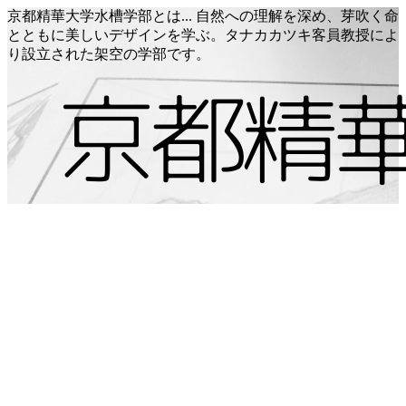
京都精華大学水槽学部とは... 自然への理解を深め、芽吹く命
とともに美しいデザインを学ぶ。タナカカツキ客員教授によ
り設立された架空の学部です。