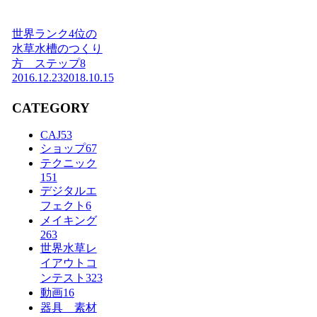
世界ランク4位の
水草水槽のつくり
方 ステップ8
2016.12.23
2018.10.15
CATEGORY
CAJ
53
ショップ
67
テクニック
151
デジタルエ
フェクト
6
メイキング
263
世界水草レ
イアウトコ
ンテスト
323
動画
16
器具 素材