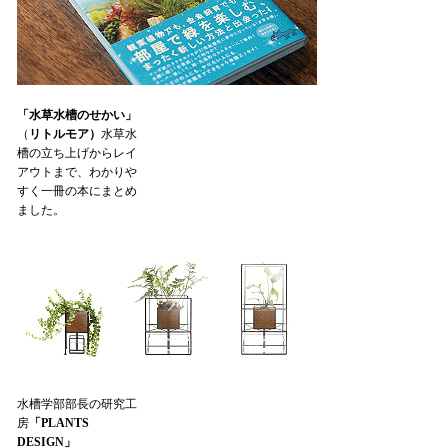
「水草水槽のせかい」
（
リトルモア）
水草水
槽の立ち上げからレイ
アウトまで、わかりや
すく一冊の本にまとめ
ました。
水槽学部部長の研究工
房
「PLANTS
DESIGN」