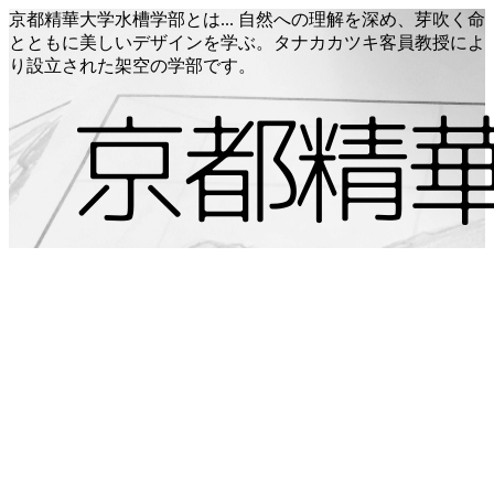
京都精華大学水槽学部とは... 自然への理解を深め、芽吹く命
とともに美しいデザインを学ぶ。タナカカツキ客員教授によ
り設立された架空の学部です。