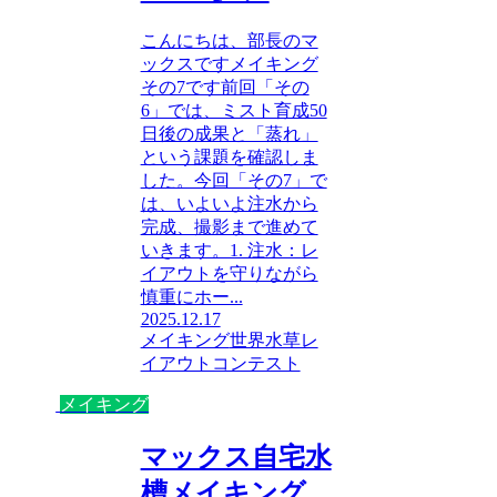
こんにちは、部長のマ
ックスですメイキング
その7です前回「その
6」では、ミスト育成50
日後の成果と「蒸れ」
という課題を確認しま
した。今回「その7」で
は、いよいよ注水から
完成、撮影まで進めて
いきます。1. 注水：レ
イアウトを守りながら
慎重にホー...
2025.12.17
メイキング
世界水草レ
イアウトコンテスト
メイキング
マックス自宅水
槽メイキング