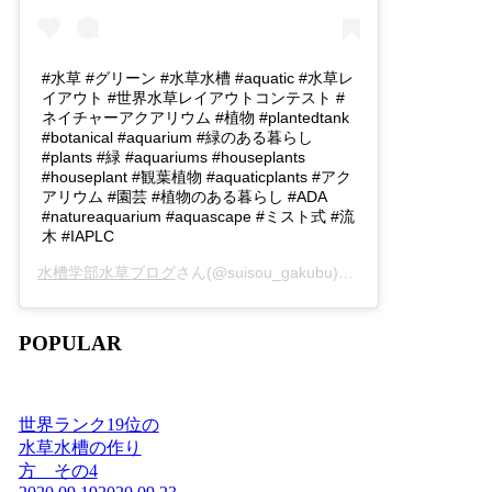
#水草 #グリーン #水草水槽 #aquatic #水草レ
イアウト #世界水草レイアウトコンテスト #
ネイチャーアクアリウム #植物 #plantedtank
#botanical #aquarium #緑のある暮らし
#plants #緑 #aquariums #houseplants
#houseplant #観葉植物 #aquaticplants #アク
アリウム #園芸 #植物のある暮らし #ADA
#natureaquarium #aquascape #ミスト式 #流
木 #IAPLC
水槽学部水草ブログ
さん(@suisou_gakubu)がシェアした投稿 -
2
POPULAR
世界ランク19位の
水草水槽の作り
方 その4