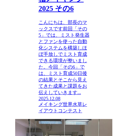
2025 その6
こんにちは、部長のマ
ックスです前回「その
5」では、ミスト発生器
とファンを使った自動
化システムを構築しほ
ぼ手放しでミスト育成
できる環境が整いまし
た。今回「その6」で
は、ミスト育成50日後
の結果とそこから見え
てきた成果と課題をお
伝えしていきます...
2025.12.08
メイキング
世界水草レ
イアウトコンテスト