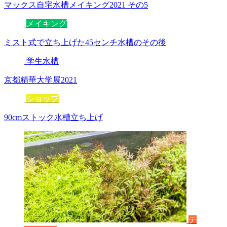
マックス自宅水槽メイキング2021 その5
メイキング
ミスト式で立ち上げた45センチ水槽のその後
学生水槽
京都精華大学展2021
ショップ
90cmストック水槽立ち上げ
テ