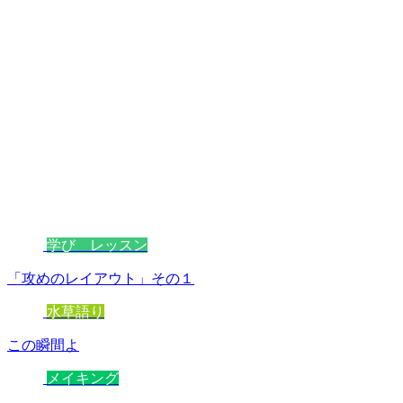
学び レッスン
「攻めのレイアウト」その１
水草語り
この瞬間よ
メイキング