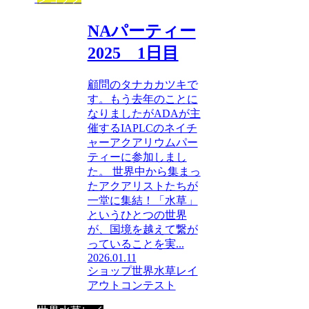
NAパーティー
2025 1日目
顧問のタナカカツキで
す。もう去年のことに
なりましたがADAが主
催するIAPLCのネイチ
ャーアクアリウムパー
ティーに参加しまし
た。 世界中から集まっ
たアクアリストたちが
一堂に集結！「水草」
というひとつの世界
が、国境を越えて繋が
っていることを実...
2026.01.11
ショップ
世界水草レイ
アウトコンテスト