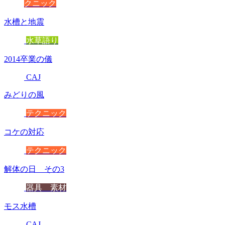
クニック
水槽と地震
水草語り
2014卒業の儀
CAJ
みどりの風
テクニック
コケの対応
テクニック
解体の日 その3
器具 素材
モス水槽
CAJ