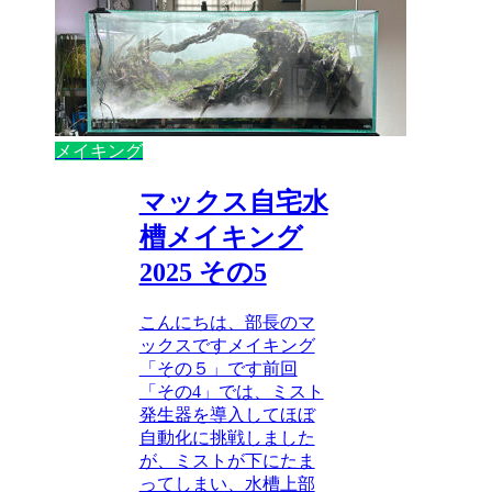
メイキング
マックス自宅水
槽メイキング
2025 その5
こんにちは、部長のマ
ックスですメイキング
「その５」です前回
「その4」では、ミスト
発生器を導入してほぼ
自動化に挑戦しました
が、ミストが下にたま
ってしまい、水槽上部