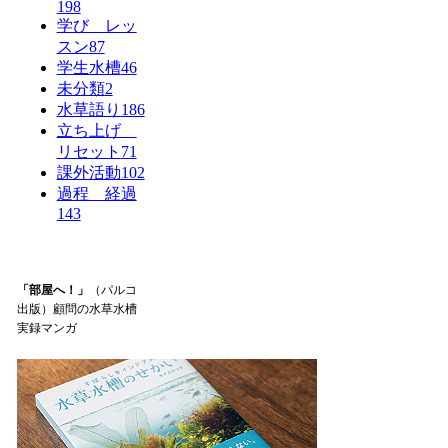
198
学び レッ
スン
87
学生水槽
46
未分類
2
水草語り
186
立ち上げ
リセット
71
課外活動
102
過程 経過
143
「部屋へ！」
（パルコ
出版）顧問の水草水槽
実録マンガ