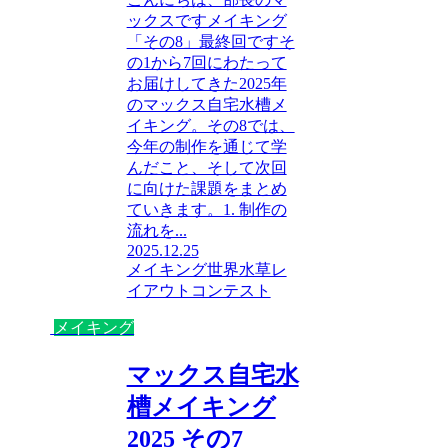
ックスですメイキング
「その8」最終回ですそ
の1から7回にわたって
お届けしてきた2025年
のマックス自宅水槽メ
イキング。その8では、
今年の制作を通じて学
んだこと、そして次回
に向けた課題をまとめ
ていきます。1. 制作の
流れを...
2025.12.25
メイキング
世界水草レ
イアウトコンテスト
メイキング
マックス自宅水
槽メイキング
2025 その7