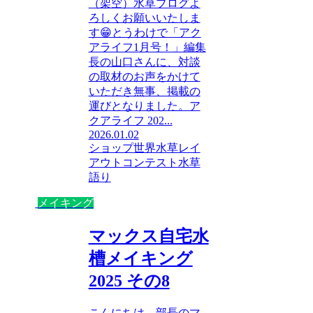
（架空）水草ブログよ
ろしくお願いいたしま
す😁とうわけで「アク
アライフ1月号！」編集
長の山口さんに、対談
の取材のお声をかけて
いただき無事、掲載の
運びとなりました。ア
クアライフ 202...
2026.01.02
ショップ
世界水草レイ
アウトコンテスト
水草
語り
メイキング
マックス自宅水
槽メイキング
2025 その8
こんにちは、部長のマ