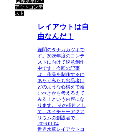
世界水草レイ
アウトコンテ
スト
レイアウトは自
由なんだ！
顧問のタナカカツキで
す。2026年度のコンテ
ストに向けて鋭意創作
中です！今回の記事
は、作品を制作するに
あたり私たち出品者は
どのような心構えで臨
むべきかを考えるえて
みる！という内容にな
ります。 その指針とし
て、ネイチャーアクア
リウムの創設者で...
2026.01.04
世界水草レイアウトコ