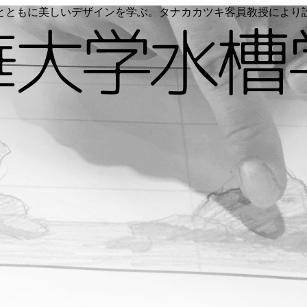
く命とともに美しいデザインを学ぶ。タナカカツキ客員教授によ