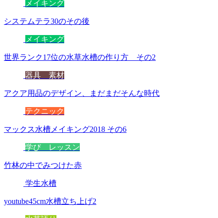
メイキング
システムテラ30のその後
メイキング
世界ランク17位の水草水槽の作り方 その2
器具 素材
アクア用品のデザイン、まだまだそんな時代
テクニック
マックス水槽メイキング2018 その6
学び レッスン
竹林の中でみつけた赤
学生水槽
youtube45cm水槽立ち上げ2