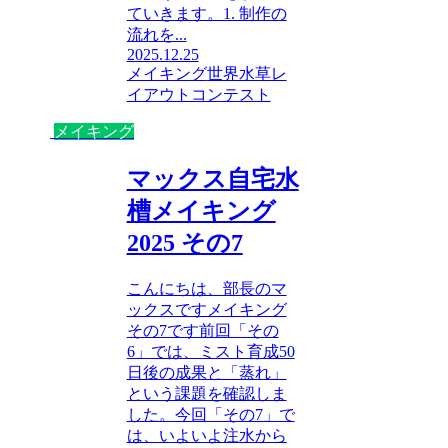
ていきます。1. 制作の
流れを...
2025.12.25
メイキング
世界水草レ
イアウトコンテスト
メイキング
マックス自宅水
槽メイキング
2025 その7
こんにちは、部長のマ
ックスですメイキング
その7です前回「その
6」では、ミスト育成50
日後の成果と「蒸れ」
という課題を確認しま
した。今回「その7」で
は、いよいよ注水から