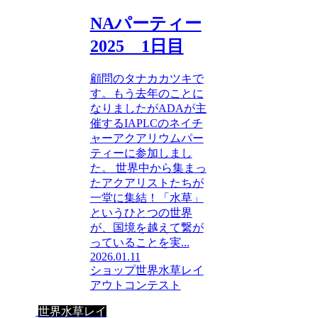
NAパーティー
2025 1日目
顧問のタナカカツキで
す。もう去年のことに
なりましたがADAが主
催するIAPLCのネイチ
ャーアクアリウムパー
ティーに参加しまし
た。 世界中から集まっ
たアクアリストたちが
一堂に集結！「水草」
というひとつの世界
が、国境を越えて繋が
っていることを実...
2026.01.11
ショップ
世界水草レイ
アウトコンテスト
世界水草レイ