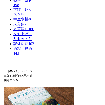
器具 素材
198
学び レッ
スン
87
学生水槽
46
未分類
2
水草語り
186
立ち上げ
リセット
71
課外活動
102
過程 経過
143
「部屋へ！」
（パルコ
出版）顧問の水草水槽
実録マンガ