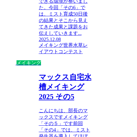
できる環境が整いまし
た。今回「その6」で
は、ミスト育成50日後
の結果とそこから見え
てきた成果と課題をお
伝えしていきます...
2025.12.08
メイキング
世界水草レ
イアウトコンテスト
メイキング
マックス自宅水
槽メイキング
2025 その5
こんにちは、部長のマ
ックスですメイキング
「その５」です前回
「その4」では、ミスト
発生器を導入してほぼ