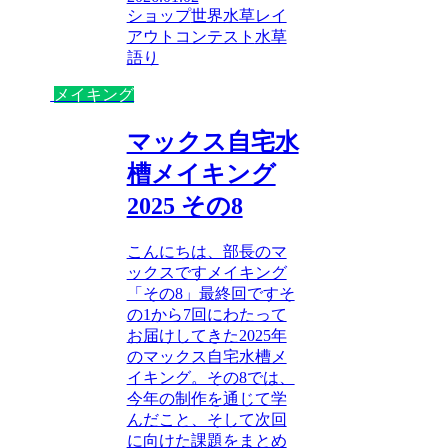
ショップ
世界水草レイ
アウトコンテスト
水草
語り
メイキング
マックス自宅水
槽メイキング
2025 その8
こんにちは、部長のマ
ックスですメイキング
「その8」最終回ですそ
の1から7回にわたって
お届けしてきた2025年
のマックス自宅水槽メ
イキング。その8では、
今年の制作を通じて学
んだこと、そして次回
に向けた課題をまとめ