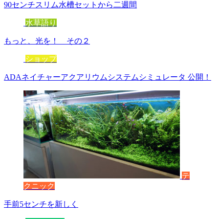
90センチスリム水槽セットから二週間
水草語り
もっと、光を！ その２
ショップ
ADAネイチャーアクアリウムシステムシミュレータ 公開！
テ
クニック
手前5センチを新しく