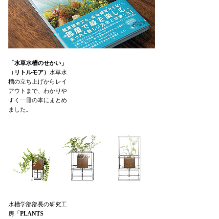
「水草水槽のせかい」
（
リトルモア）
水草水
槽の立ち上げからレイ
アウトまで、わかりや
すく一冊の本にまとめ
ました。
水槽学部部長の研究工
房
「PLANTS