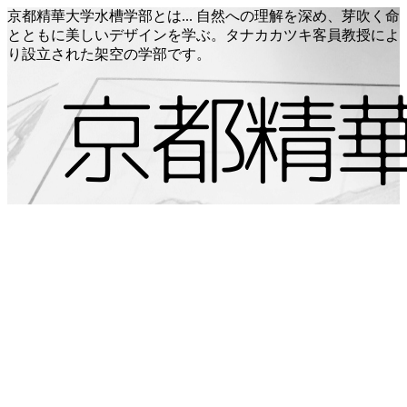
京都精華大学水槽学部とは... 自然への理解を深め、芽吹く命
とともに美しいデザインを学ぶ。タナカカツキ客員教授によ
り設立された架空の学部です。