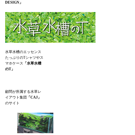
DESIGN」
水草水槽のエッセンス
たっぷりのTシャツやス
マホケース
「水草水槽
のT」
顧問が所属する水草レ
イアウト集団
「CAJ」
のサイト