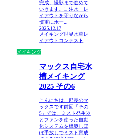
完成、撮影まで進めて
いきます。1. 注水：レ
イアウトを守りながら
慎重にホー...
2025.12.17
メイキング
世界水草レ
イアウトコンテスト
メイキング
マックス自宅水
槽メイキング
2025 その6
こんにちは、部長のマ
ックスです前回「その
5」では、ミスト発生器
とファンを使った自動
化システムを構築しほ
ぼ手放しでミスト育成