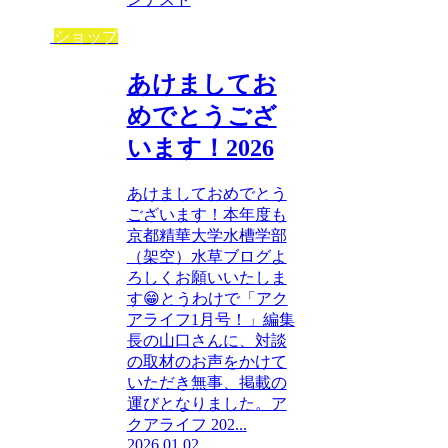
ショップ
あけましてお
めでとうござ
います！2026
あけましておめでとう
ございます！本年度も
京都精華大学水槽学部
（架空）水草ブログよ
ろしくお願いいたしま
す😁とうわけで「アク
アライフ1月号！」編集
長の山口さんに、対談
の取材のお声をかけて
いただき無事、掲載の
運びとなりました。ア
クアライフ 202...
2026.01.02