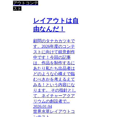
アウトコンテ
スト
レイアウトは自
由なんだ！
顧問のタナカカツキで
す。2026年度のコンテ
ストに向けて鋭意創作
中です！今回の記事
は、作品を制作するに
あたり私たち出品者は
どのような心構えで臨
むべきかを考えるえて
みる！という内容にな
ります。 その指針とし
て、ネイチャーアクア
リウムの創設者で...
2026.01.04
世界水草レイアウトコ
ンテスト