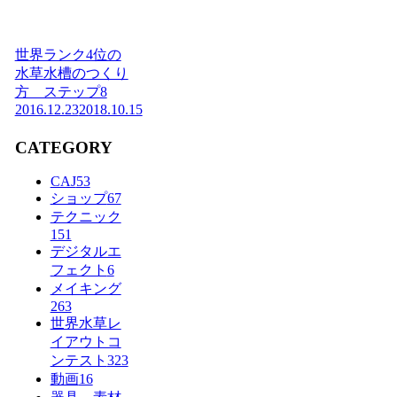
世界ランク4位の
水草水槽のつくり
方 ステップ8
2016.12.23
2018.10.15
CATEGORY
CAJ
53
ショップ
67
テクニック
151
デジタルエ
フェクト
6
メイキング
263
世界水草レ
イアウトコ
ンテスト
323
動画
16