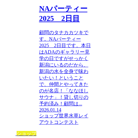
NAパーティー
2025 2日目
顧問のタナカカツキで
す。NAパーティー
2025 2日目です。本日
はADAのギャラリー見
学の日ですがせっかく
新潟にいるのだから、
新潟の水を全身で味わ
いたい！ということ
で、仲間とやってきた
のが名店！「ななほし
サウナ」！貸し切りの
予約済み！顧問は...
2026.01.14
ショップ
世界水草レイ
アウトコンテスト
ショップ