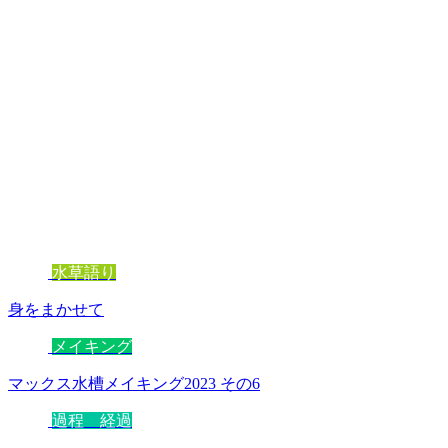
水草語り
身をまかせて
メイキング
マックス水槽メイキング2023 その6
過程 経過