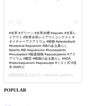
#水草 #グリーン #水草水槽 #aquatic #水草レ
イアウト #世界水草レイアウトコンテスト #
ネイチャーアクアリウム #植物 #plantedtank
#botanical #aquarium #緑のある暮らし
#plants #緑 #aquariums #houseplants
#houseplant #観葉植物 #aquaticplants #アク
アリウム #園芸 #植物のある暮らし #ADA
#natureaquarium #aquascape #ミスト式 #流
木 #IAPLC
水槽学部水草ブログ
さん(@suisou_gakubu)がシェアした投稿 -
2
POPULAR