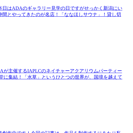
。本日はADAのギャラリー見学の日ですがせっかく新潟にい
仲間とやってきたのが名店！「ななほしサウナ」！貸し切
Aが主催するIAPLCのネイチャーアクアリウムパーティー
一堂に集結！「水草」というひとつの世界が、国境を越えて