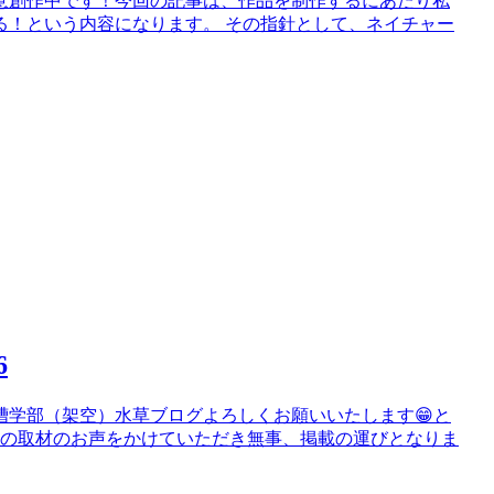
鋭意創作中です！今回の記事は、作品を制作するにあたり私
る！という内容になります。 その指針として、ネイチャー
6
槽学部（架空）水草ブログよろしくお願いいたします😁と
談の取材のお声をかけていただき無事、掲載の運びとなりま