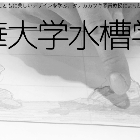
く命とともに美しいデザインを学ぶ。タナカカツキ客員教授によ