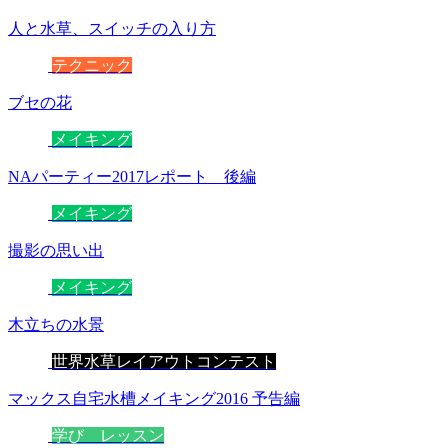
人と水草、スイッチの入り方
テクニック
ブセの花
メイキング
NAパーティー2017レポート 後編
メイキング
撮影の思い出
メイキング
木立ちの水景
世界水草レイアウトコンテスト
マックス自宅水槽メイキング2016 予告編
学び レッスン