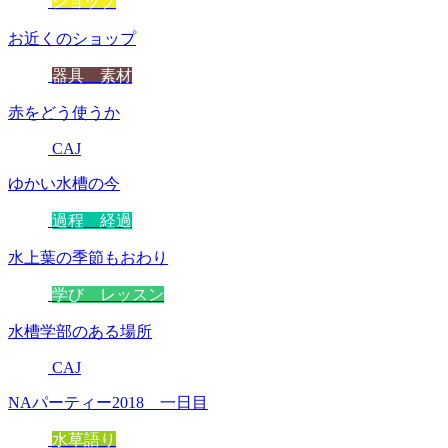
ショップ
お近くのショップ
器具 素材
赤をどう使うか
CAJ
ゆかい水槽の今
過程 経過
水上葉の季節もおわり
学び レッスン
水槽学部のある場所
CAJ
NAパーティー2018 一日目
水草語り