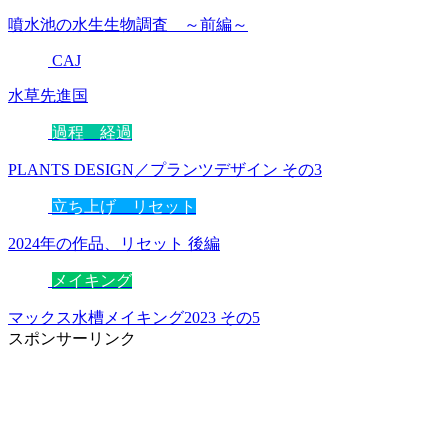
噴水池の水生生物調査 ～前編～
CAJ
水草先進国
過程 経過
PLANTS DESIGN／プランツデザイン その3
立ち上げ リセット
2024年の作品、リセット 後編
メイキング
マックス水槽メイキング2023 その5
スポンサーリンク