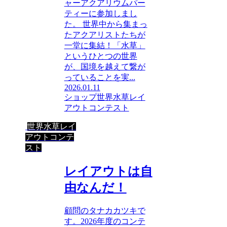
ャーアクアリウムパー
ティーに参加しまし
た。 世界中から集まっ
たアクアリストたちが
一堂に集結！「水草」
というひとつの世界
が、国境を越えて繋が
っていることを実...
2026.01.11
ショップ
世界水草レイ
アウトコンテスト
世界水草レイ
アウトコンテ
スト
レイアウトは自
由なんだ！
顧問のタナカカツキで
す。2026年度のコンテ