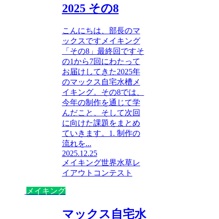
2025 その8
こんにちは、部長のマ
ックスですメイキング
「その8」最終回ですそ
の1から7回にわたって
お届けしてきた2025年
のマックス自宅水槽メ
イキング。その8では、
今年の制作を通じて学
んだこと、そして次回
に向けた課題をまとめ
ていきます。1. 制作の
流れを...
2025.12.25
メイキング
世界水草レ
イアウトコンテスト
メイキング
マックス自宅水