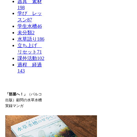
器具 素材
198
学び レッ
スン
87
学生水槽
46
未分類
2
水草語り
186
立ち上げ
リセット
71
課外活動
102
過程 経過
143
「部屋へ！」
（パルコ
出版）顧問の水草水槽
実録マンガ