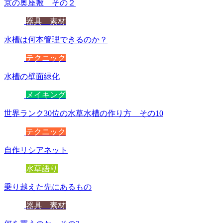
京の奥座敷 その２
器具 素材
水槽は何本管理できるのか？
テクニック
水槽の壁面緑化
メイキング
世界ランク30位の水草水槽の作り方 その10
テクニック
自作リシアネット
水草語り
乗り越えた先にあるもの
器具 素材