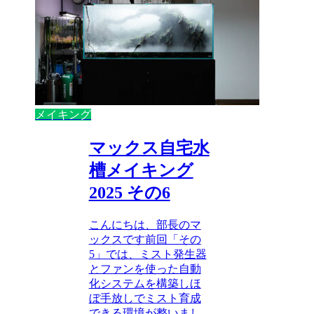
メイキング
マックス自宅水
槽メイキング
2025 その6
こんにちは、部長のマ
ックスです前回「その
5」では、ミスト発生器
とファンを使った自動
化システムを構築しほ
ぼ手放しでミスト育成
できる環境が整いまし