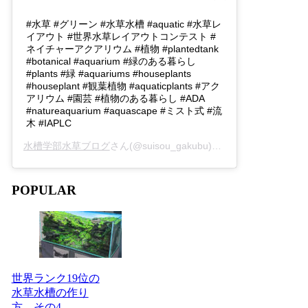
#水草 #グリーン #水草水槽 #aquatic #水草レ
イアウト #世界水草レイアウトコンテスト #
ネイチャーアクアリウム #植物 #plantedtank
#botanical #aquarium #緑のある暮らし
#plants #緑 #aquariums #houseplants
#houseplant #観葉植物 #aquaticplants #アク
アリウム #園芸 #植物のある暮らし #ADA
#natureaquarium #aquascape #ミスト式 #流
木 #IAPLC
水槽学部水草ブログ
さん(@suisou_gakubu)がシェアした投稿 -
2
POPULAR
世界ランク19位の
水草水槽の作り
方 その4