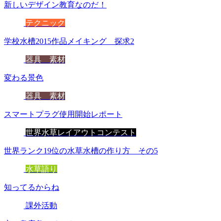
新しいデザイン教育なのだ！
テクニック
学校水槽2015作品メイキング 探求2
器具 素材
変わる景色
器具 素材
スマートプラグ使用開始レポート
世界水草レイアウトコンテスト
世界ランク19位の水草水槽の作り方 その5
水草語り
知ってるからね
課外活動