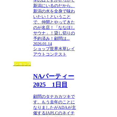
学の日ですがせっかく
新潟にいるのだから、
新潟の水を全身で味わ
いたい！ということ
で、仲間とやってきた
のが名店！「ななほし
サウナ」！貸し切りの
予約済み！顧問は...
2026.01.14
ショップ
世界水草レイ
アウトコンテスト
ショップ
NAパーティー
2025 1日目
顧問のタナカカツキで
す。もう去年のことに
なりましたがADAが主
催するIAPLCのネイチ