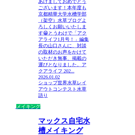
あけましておめでとう
ございます！本年度も
京都精華大学水槽学部
（架空）水草ブログよ
ろしくお願いいたしま
す😁とうわけで「アク
アライフ1月号！」編集
長の山口さんに、対談
の取材のお声をかけて
いただき無事、掲載の
運びとなりました。ア
クアライフ 202...
2026.01.02
ショップ
世界水草レイ
アウトコンテスト
水草
語り
メイキング
マックス自宅水
槽メイキング