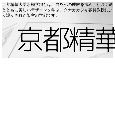
京都精華大学水槽学部とは... 自然への理解を深め、芽吹く命
とともに美しいデザインを学ぶ。タナカカツキ客員教授によ
り設立された架空の学部です。