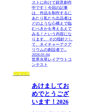
ストに向けて鋭意創作
中です！今回の記事
は、作品を制作するに
あたり私たち出品者は
どのような心構えで臨
むべきかを考えるえて
みる！という内容にな
ります。 その指針とし
て、ネイチャーアクア
リウムの創設者で...
2026.01.04
世界水草レイアウトコ
ンテスト
ショップ
あけましてお
めでとうござ
います！2026