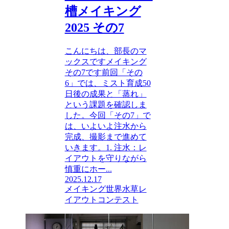
槽メイキング
2025 その7
こんにちは、部長のマ
ックスですメイキング
その7です前回「その
6」では、ミスト育成50
日後の成果と「蒸れ」
という課題を確認しま
した。今回「その7」で
は、いよいよ注水から
完成、撮影まで進めて
いきます。1. 注水：レ
イアウトを守りながら
慎重にホー...
2025.12.17
メイキング
世界水草レ
イアウトコンテスト