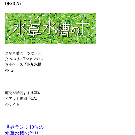
DESIGN」
水草水槽のエッセンス
たっぷりのTシャツやス
マホケース
「水草水槽
のT」
顧問が所属する水草レ
イアウト集団
「CAJ」
のサイト
世界ランク19位の
水草水槽の作り