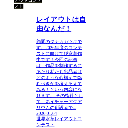
アウトコンテ
スト
レイアウトは自
由なんだ！
顧問のタナカカツキで
す。2026年度のコンテ
ストに向けて鋭意創作
中です！今回の記事
は、作品を制作するに
あたり私たち出品者は
どのような心構えで臨
むべきかを考えるえて
みる！という内容にな
ります。 その指針とし
て、ネイチャーアクア
リウムの創設者で...
2026.01.04
世界水草レイアウトコ
ンテスト