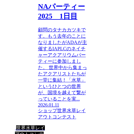
NAパーティー
2025 1日目
顧問のタナカカツキで
す。もう去年のことに
なりましたがADAが主
催するIAPLCのネイチ
ャーアクアリウムパー
ティーに参加しまし
た。 世界中から集まっ
たアクアリストたちが
一堂に集結！「水草」
というひとつの世界
が、国境を越えて繋が
っていることを実...
2026.01.11
ショップ
世界水草レイ
アウトコンテスト
世界水草レイ