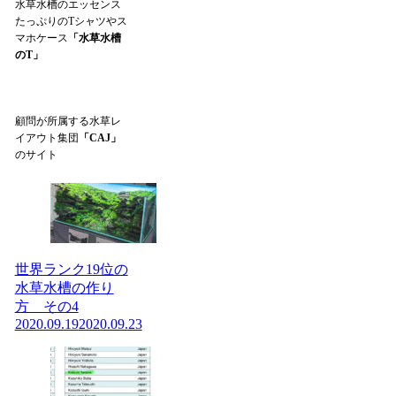
水草水槽のエッセンス
たっぷりのTシャツやス
マホケース
「水草水槽
のT」
顧問が所属する水草レ
イアウト集団
「CAJ」
のサイト
世界ランク19位の
水草水槽の作り
方 その4
2020.09.19
2020.09.23