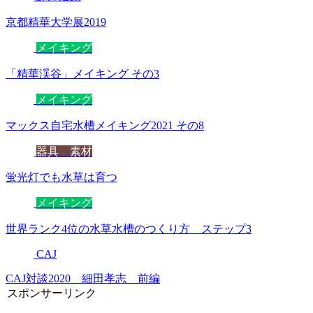
京都精華大学展2019
メイキング
「精華渓谷」メイキング その3
メイキング
マックス自宅水槽メイキング2021 その8
器具 素材
蛍光灯でも水草は育つ
メイキング
世界ランク4位の水草水槽のつくり方 ステップ3
CAJ
CAJ対談2020 細田孝志 前編
スポンサーリンク