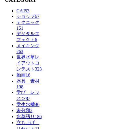
CAJ
53
ショップ
67
テクニック
151
デジタルエ
フェクト
6
メイキング
263
世界水草レ
イアウトコ
ンテスト
323
動画
16
器具 素材
198
学び レッ
スン
87
学生水槽
46
未分類
2
水草語り
186
立ち上げ
リセット
71