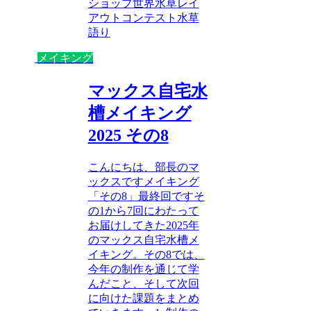
ショップ
世界水草レイ
アウトコンテスト
水草
語り
メイキング
マックス自宅水
槽メイキング
2025 その8
こんにちは、部長のマ
ックスですメイキング
「その8」最終回ですそ
の1から7回にわたって
お届けしてきた2025年
のマックス自宅水槽メ
イキング。その8では、
今年の制作を通じて学
んだこと、そして次回
に向けた課題をまとめ