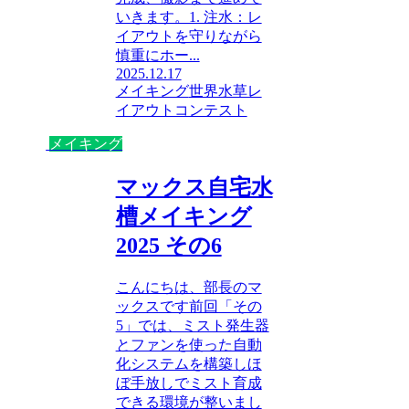
いきます。1. 注水：レ
イアウトを守りながら
慎重にホー...
2025.12.17
メイキング
世界水草レ
イアウトコンテスト
メイキング
マックス自宅水
槽メイキング
2025 その6
こんにちは、部長のマ
ックスです前回「その
5」では、ミスト発生器
とファンを使った自動
化システムを構築しほ
ぼ手放しでミスト育成
できる環境が整いまし