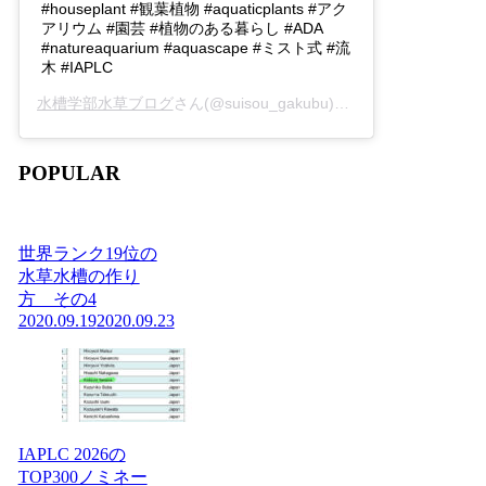
#houseplant #観葉植物 #aquaticplants #アク
アリウム #園芸 #植物のある暮らし #ADA
#natureaquarium #aquascape #ミスト式 #流
木 #IAPLC
水槽学部水草ブログ
さん(@suisou_gakubu)がシェアした投稿 -
2
POPULAR
世界ランク19位の
水草水槽の作り
方 その4
2020.09.19
2020.09.23
IAPLC 2026の
TOP300ノミネー