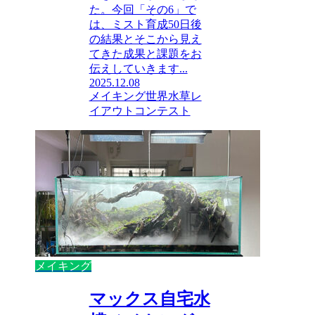
た。今回「その6」で
は、ミスト育成50日後
の結果とそこから見え
てきた成果と課題をお
伝えしていきます...
2025.12.08
メイキング
世界水草レ
イアウトコンテスト
メイキング
マックス自宅水