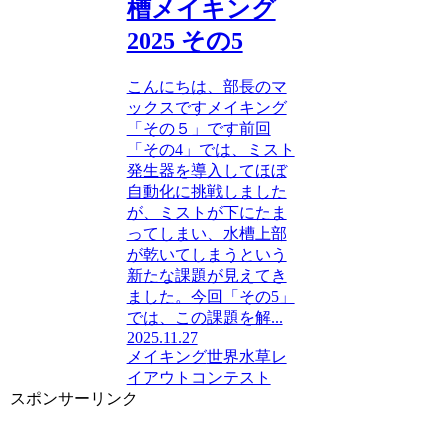
槽メイキング
2025 その5
こんにちは、部長のマ
ックスですメイキング
「その５」です前回
「その4」では、ミスト
発生器を導入してほぼ
自動化に挑戦しました
が、ミストが下にたま
ってしまい、水槽上部
が乾いてしまうという
新たな課題が見えてき
ました。今回「その5」
では、この課題を解...
2025.11.27
メイキング
世界水草レ
イアウトコンテスト
スポンサーリンク