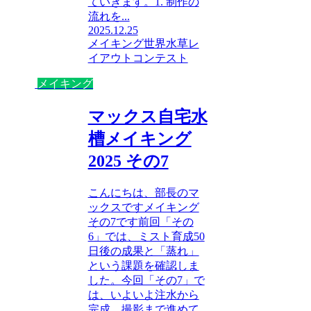
ていきます。1. 制作の
流れを...
2025.12.25
メイキング
世界水草レ
イアウトコンテスト
メイキング
マックス自宅水
槽メイキング
2025 その7
こんにちは、部長のマ
ックスですメイキング
その7です前回「その
6」では、ミスト育成50
日後の成果と「蒸れ」
という課題を確認しま
した。今回「その7」で
は、いよいよ注水から
完成、撮影まで進めて