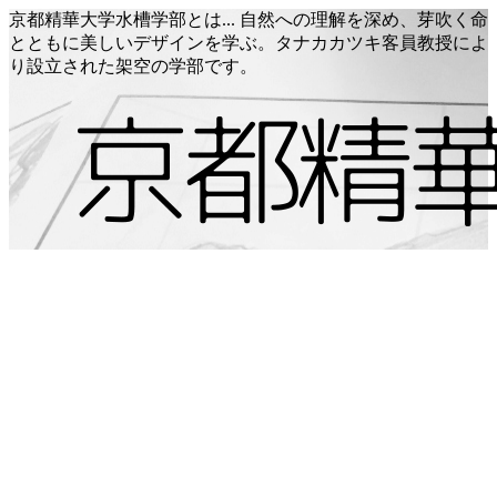
京都精華大学水槽学部とは... 自然への理解を深め、芽吹く命
とともに美しいデザインを学ぶ。タナカカツキ客員教授によ
り設立された架空の学部です。