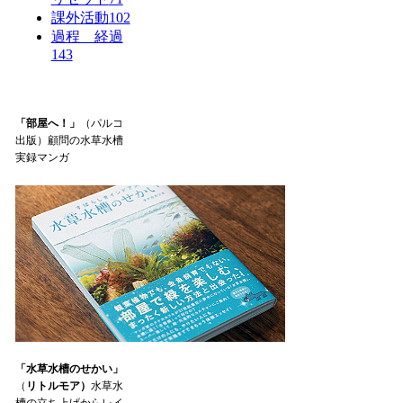
課外活動
102
過程 経過
143
「部屋へ！」
（パルコ
出版）顧問の水草水槽
実録マンガ
「水草水槽のせかい」
（
リトルモア）
水草水