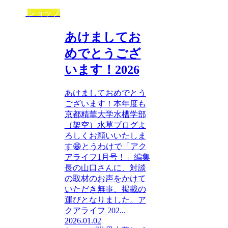
ショップ
あけましてお
めでとうござ
います！2026
あけましておめでとう
ございます！本年度も
京都精華大学水槽学部
（架空）水草ブログよ
ろしくお願いいたしま
す😁とうわけで「アク
アライフ1月号！」編集
長の山口さんに、対談
の取材のお声をかけて
いただき無事、掲載の
運びとなりました。ア
クアライフ 202...
2026.01.02