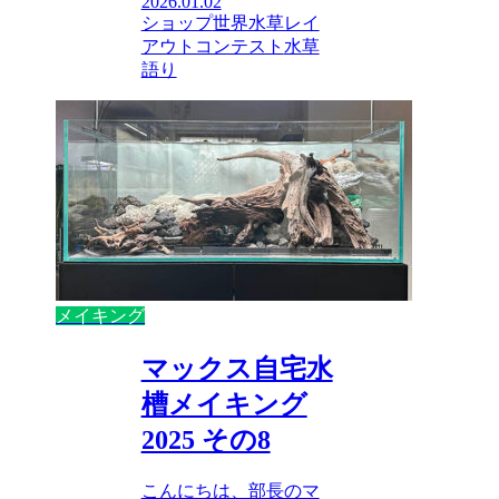
2026.01.02
ショップ
世界水草レイ
アウトコンテスト
水草
語り
メイキング
マックス自宅水
槽メイキング
2025 その8
こんにちは、部長のマ