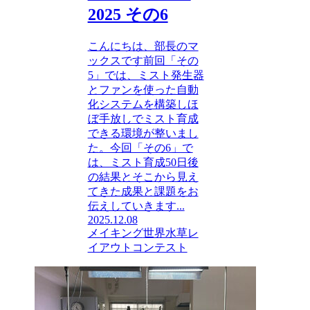
2025 その6
こんにちは、部長のマ
ックスです前回「その
5」では、ミスト発生器
とファンを使った自動
化システムを構築しほ
ぼ手放しでミスト育成
できる環境が整いまし
た。今回「その6」で
は、ミスト育成50日後
の結果とそこから見え
てきた成果と課題をお
伝えしていきます...
2025.12.08
メイキング
世界水草レ
イアウトコンテスト