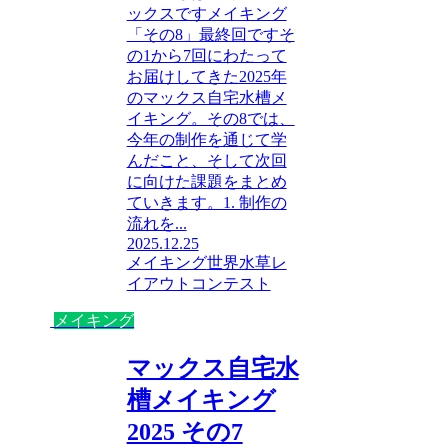
ックスですメイキング
「その8」最終回ですそ
の1から7回にわたって
お届けしてきた2025年
のマックス自宅水槽メ
イキング。その8では、
今年の制作を通じて学
んだこと、そして次回
に向けた課題をまとめ
ていきます。1. 制作の
流れを...
2025.12.25
メイキング
世界水草レ
イアウトコンテスト
メイキング
マックス自宅水
槽メイキング
2025 その7