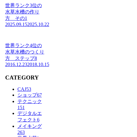
世界ランク3位の
水草水槽の作り
方 その1
2025.09.15
2025.10.22
世界ランク4位の
水草水槽のつくり
方 ステップ8
2016.12.23
2018.10.15
CATEGORY
CAJ
53
ショップ
67
テクニック
151
デジタルエ
フェクト
6
メイキング
263