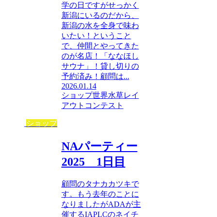
学の日ですがせっかく
新潟にいるのだから、
新潟の水を全身で味わ
いたい！ということ
で、仲間とやってきた
のが名店！「ななほし
サウナ」！貸し切りの
予約済み！顧問は...
2026.01.14
ショップ
世界水草レイ
アウトコンテスト
ショップ
NAパーティー
2025 1日目
顧問のタナカカツキで
す。もう去年のことに
なりましたがADAが主
催するIAPLCのネイチ