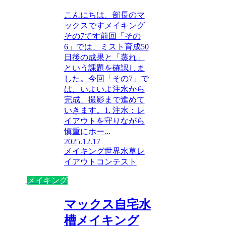
こんにちは、部長のマ
ックスですメイキング
その7です前回「その
6」では、ミスト育成50
日後の成果と「蒸れ」
という課題を確認しま
した。今回「その7」で
は、いよいよ注水から
完成、撮影まで進めて
いきます。1. 注水：レ
イアウトを守りながら
慎重にホー...
2025.12.17
メイキング
世界水草レ
イアウトコンテスト
メイキング
マックス自宅水
槽メイキング