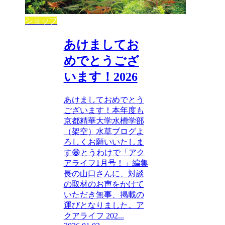
ショップ
あけましてお
めでとうござ
います！2026
あけましておめでとう
ございます！本年度も
京都精華大学水槽学部
（架空）水草ブログよ
ろしくお願いいたしま
す😁とうわけで「アク
アライフ1月号！」編集
長の山口さんに、対談
の取材のお声をかけて
いただき無事、掲載の
運びとなりました。ア
クアライフ 202...