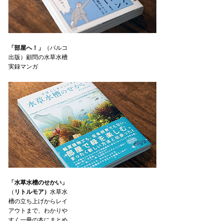
「部屋へ！」
（パルコ
出版）顧問の水草水槽
実録マンガ
「水草水槽のせかい」
（
リトルモア）
水草水
槽の立ち上げからレイ
アウトまで、わかりや
すく一冊の本にまとめ