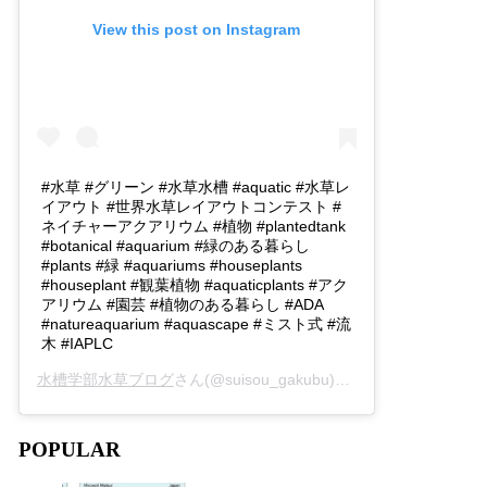
View this post on Instagram
#水草 #グリーン #水草水槽 #aquatic #水草レ
イアウト #世界水草レイアウトコンテスト #
ネイチャーアクアリウム #植物 #plantedtank
#botanical #aquarium #緑のある暮らし
#plants #緑 #aquariums #houseplants
#houseplant #観葉植物 #aquaticplants #アク
アリウム #園芸 #植物のある暮らし #ADA
#natureaquarium #aquascape #ミスト式 #流
木 #IAPLC
水槽学部水草ブログ
さん(@suisou_gakubu)がシェアした投稿 -
2
POPULAR