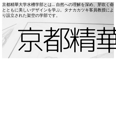
京都精華大学水槽学部とは... 自然への理解を深め、芽吹く命
とともに美しいデザインを学ぶ。タナカカツキ客員教授によ
り設立された架空の学部です。