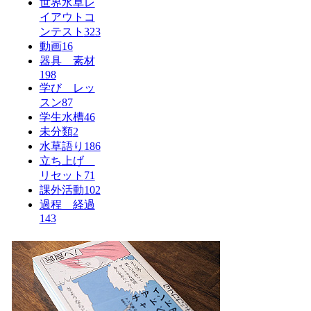
世界水草レ
イアウトコ
ンテスト
323
動画
16
器具 素材
198
学び レッ
スン
87
学生水槽
46
未分類
2
水草語り
186
立ち上げ
リセット
71
課外活動
102
過程 経過
143