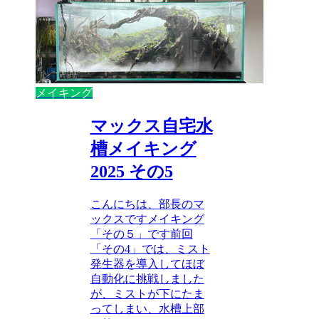
メイキング
マックス自宅水
槽メイキング
2025 その5
こんにちは、部長のマ
ックスですメイキング
「その５」です前回
「その4」では、ミスト
発生器を導入してほぼ
自動化に挑戦しました
が、ミストが下にたま
ってしまい、水槽上部