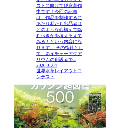
ストに向けて鋭意創作
中です！今回の記事
は、作品を制作するに
あたり私たち出品者は
どのような心構えで臨
むべきかを考えるえて
みる！という内容にな
ります。 その指針とし
て、ネイチャーアクア
リウムの創設者で...
2026.01.04
世界水草レイアウトコ
ンテスト