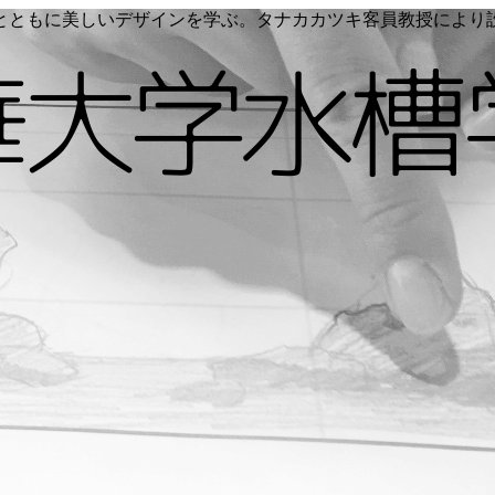
く命とともに美しいデザインを学ぶ。タナカカツキ客員教授によ