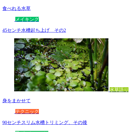
食べれる水草
メイキング
45センチ水槽起ち上げ その2
水草語り
身をまかせて
テクニック
90センチスリム水槽トリミング、その後