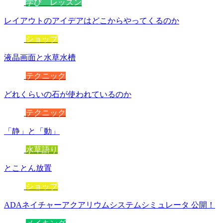
学び レッスン
レイアウトのアイデアはどこからやってくるのか
ショップ
液晶画面と水草水槽
テクニック
どれくらいの石が使われているのか
テクニック
「静」と「動」
水草語り
とことん放置
ショップ
ADAネイチャーアクアリウムシステムシミュレータ 公開！