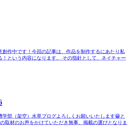
鋭意創作中です！今回の記事は、作品を制作するにあたり私
る！という内容になります。 その指針として、ネイチャー
6
槽学部（架空）水草ブログよろしくお願いいたします😁と
談の取材のお声をかけていただき無事、掲載の運びとなりま