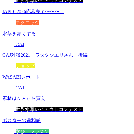
世界水草レイアウトコンテスト
IAPLC2026応募完了〜〜〜！
テクニック
水草を赤くする
CAJ
CAJ対談2021 ワタクシエリさん 後編
ショップ
WASABIレポート
CAJ
素材は友人から貰え
世界水草レイアウトコンテスト
ポスターの違和感
学び レッスン