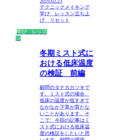
2019.02.23
テクニック
メイキング
学び レッスン
立ち上
げ リセット
学び レッス
ン
冬期ミスト式に
おける低床温度
の検証 前編
顧問のタナカカツキで
す。ミスト式の場合、
低床の温度が低すぎて
なかなか下草が育たな
いことがあります。そ
こで、今回の記事はミ
スト式における低床温
度の検証をしたいと思
います。顧問の環境、