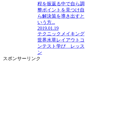
程を振返る中で自ら調
整ポイントを見つけ自
ら解決策を導き出すと
いう方...
2019.01.19
テクニック
メイキング
世界水草レイアウトコ
ンテスト
学び レッス
ン
スポンサーリンク