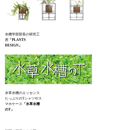
水槽学部部長の研究工
房
「PLANTS
DESIGN」
水草水槽のエッセンス
たっぷりのTシャツやス
マホケース
「水草水槽
のT」