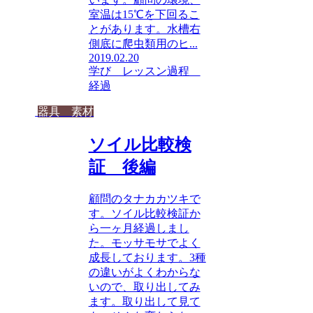
室温は15℃を下回るこ
とがあります。水槽右
側底に爬虫類用のヒ...
2019.02.20
学び レッスン
過程
経過
器具 素材
ソイル比較検
証 後編
顧問のタナカカツキで
す。ソイル比較検証か
ら一ヶ月経過しまし
た。モッサモサでよく
成長しております。3種
の違いがよくわからな
いので、取り出してみ
ます。取り出して見て