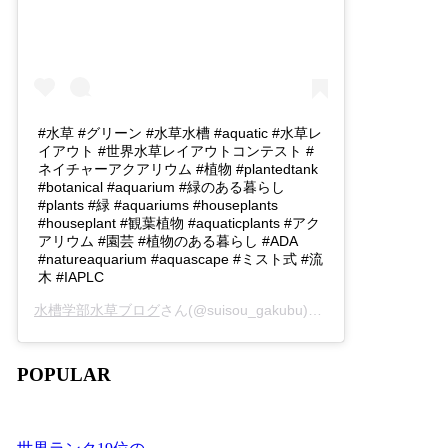
#水草 #グリーン #水草水槽 #aquatic #水草レ
イアウト #世界水草レイアウトコンテスト #
ネイチャーアクアリウム #植物 #plantedtank
#botanical #aquarium #緑のある暮らし
#plants #緑 #aquariums #houseplants
#houseplant #観葉植物 #aquaticplants #アク
アリウム #園芸 #植物のある暮らし #ADA
#natureaquarium #aquascape #ミスト式 #流
木 #IAPLC
水槽学部水草ブログ
さん(@suisou_gakubu)がシェアした投稿 -
2
POPULAR