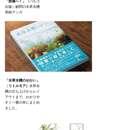
「部屋へ！」
（パルコ
出版）顧問の水草水槽
実録マンガ
「水草水槽のせかい」
（
リトルモア）
水草水
槽の立ち上げからレイ
アウトまで、わかりや
すく一冊の本にまとめ
ました。