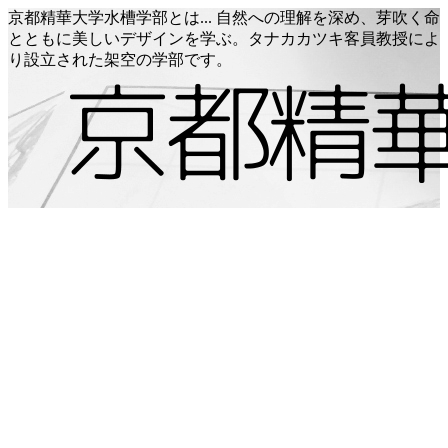
京都精華大学水槽学部とは... 自然への理解を深め、芽吹く命
とともに美しいデザインを学ぶ。タナカカツキ客員教授によ
り設立された架空の学部です。