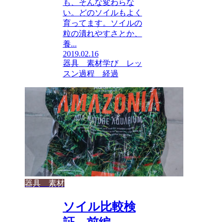
も、そんな変わらな
い。どのソイルもよく
育ってます。ソイルの
粒の潰れやすさとか、
養...
2019.02.16
器具 素材
学び レッ
スン
過程 経過
器具 素材
ソイル比較検