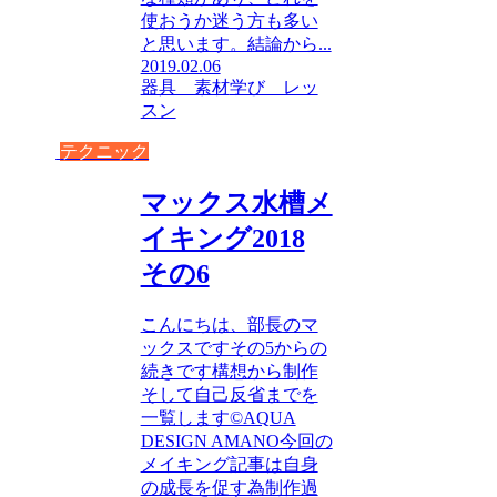
使おうか迷う方も多い
と思います。結論から...
2019.02.06
器具 素材
学び レッ
スン
テクニック
マックス水槽メ
イキング2018
その6
こんにちは、部長のマ
ックスですその5からの
続きです構想から制作
そして自己反省までを
一覧します©AQUA
DESIGN AMANO今回の
メイキング記事は自身
の成長を促す為制作過