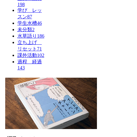
198
学び レッ
スン
87
学生水槽
46
未分類
2
水草語り
186
立ち上げ
リセット
71
課外活動
102
過程 経過
143