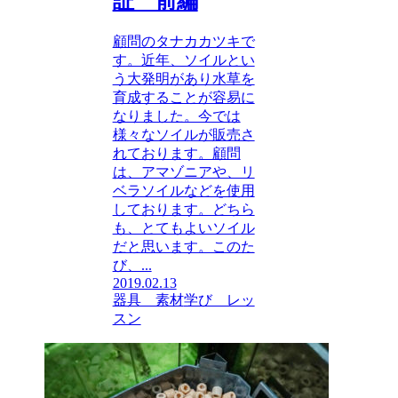
証 前編
顧問のタナカカツキで
す。近年、ソイルとい
う大発明があり水草を
育成することが容易に
なりました。今では
様々なソイルが販売さ
れております。顧問
は、アマゾニアや、リ
ベラソイルなどを使用
しております。どちら
も、とてもよいソイル
だと思います。このた
び、...
2019.02.13
器具 素材
学び レッ
スン