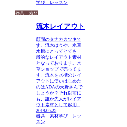
学び レッスン
器具 素材
流木レイアウト
顧問のタナカカツキで
す。流木は今や、水草
水槽にとってとても一
般的なレイアウト素材
となっております。水
草ショップで売ってま
す。流木を水槽のレイ
アウトに使いはじめた
のはADAの天野さんで
しょうか？それ以前に
も、誰か先人がレイア
ウト素材として起用...
2019.05.25
器具 素材
学び レッ
スン