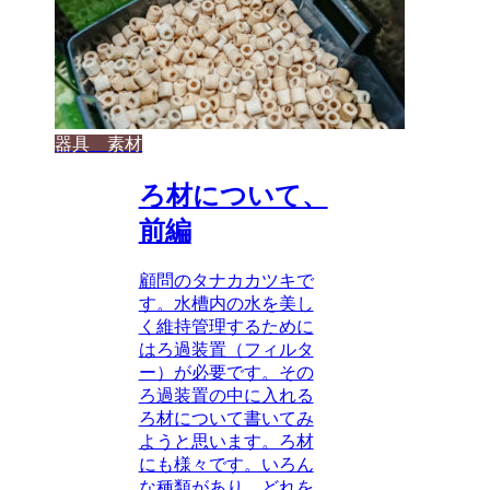
器具 素材
ろ材について、
前編
顧問のタナカカツキで
す。水槽内の水を美し
く維持管理するために
はろ過装置（フィルタ
ー）が必要です。その
ろ過装置の中に入れる
ろ材について書いてみ
ようと思います。ろ材
にも様々です。いろん
な種類があり、どれを