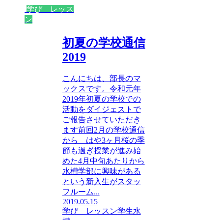
学び レッス
ン
初夏の学校通信
2019
こんにちは、部長のマ
ックスです。令和元年
2019年初夏の学校での
活動をダイジェストで
ご報告させていただき
ます前回2月の学校通信
から はや3ヶ月​桜の季
節も過ぎ授業が進み始
めた4月中旬あたりから
水槽学部に興味がある
という新入生がスタッ
フルーム...
2019.05.15
学び レッスン
学生水