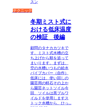
スン
テクニック
冬期ミスト式に
おける低床温度
の検証 後編
顧問のタナカカツキで
す。ミスト式水槽の立
ち上げから順を追って
まいります。まずは、
空の水槽いつもの給水
パイプカバー（自作）
低床には、使い回しの
園芸用の軽石その上か
ら園芸ネットソイル今
回、ソイルは黒ブルワ
イルドを使用しますス
トック水槽から、ひっ...