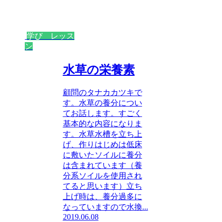
学び レッス
ン
水草の栄養素
顧問のタナカカツキで
す。水草の養分につい
てお話します。すごく
基本的な内容になりま
す。水草水槽を立ち上
げ、作りはじめは低床
に敷いたソイルに養分
は含まれています（養
分系ソイルを使用され
てると思います）立ち
上げ時は、養分過多に
なっていますので水換...
2019.06.08