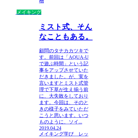
槽
メイキング
ミスト式、そん
なこともある。
顧問のタナカカツキで
す。前回は「AQUA-U
で遊ぶ時間」という記
事をアップさせていた
だきました。が、実を
言いますとミスト式管
理で下草が生え揃う前
に、大失敗をしており
ます。今回は、そのと
きの様子をみていただ
こうと思います。いつ
ものように、ソイ...
2019.04.24
メイキング
学び レッ