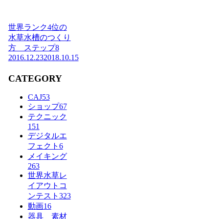
世界ランク4位の
水草水槽のつくり
方 ステップ8
2016.12.23
2018.10.15
CATEGORY
CAJ
53
ショップ
67
テクニック
151
デジタルエ
フェクト
6
メイキング
263
世界水草レ
イアウトコ
ンテスト
323
動画
16
器具 素材