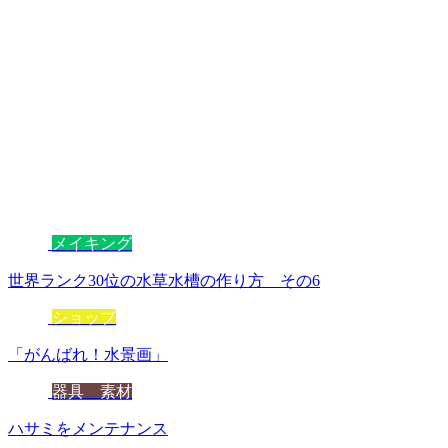
メイキング
世界ランク30位の水草水槽の作り方 その6
ショップ
「がんばれ！水景画」
器具 素材
ハサミをメンテナンス