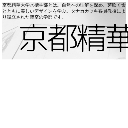
京都精華大学水槽学部とは... 自然への理解を深め、芽吹く命
とともに美しいデザインを学ぶ。タナカカツキ客員教授によ
り設立された架空の学部です。