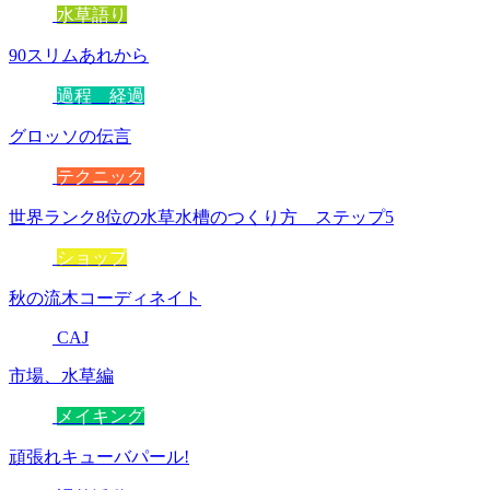
水草語り
90スリムあれから
過程 経過
グロッソの伝言
テクニック
世界ランク8位の水草水槽のつくり方 ステップ5
ショップ
秋の流木コーディネイト
CAJ
市場、水草編
メイキング
頑張れキューバパール!