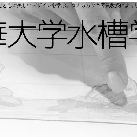
く命とともに美しいデザインを学ぶ。タナカカツキ客員教授によ