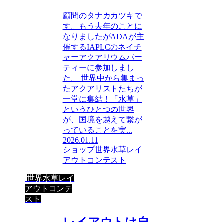
顧問のタナカカツキで
す。もう去年のことに
なりましたがADAが主
催するIAPLCのネイチ
ャーアクアリウムパー
ティーに参加しまし
た。 世界中から集まっ
たアクアリストたちが
一堂に集結！「水草」
というひとつの世界
が、国境を越えて繋が
っていることを実...
2026.01.11
ショップ
世界水草レイ
アウトコンテスト
世界水草レイ
アウトコンテ
スト