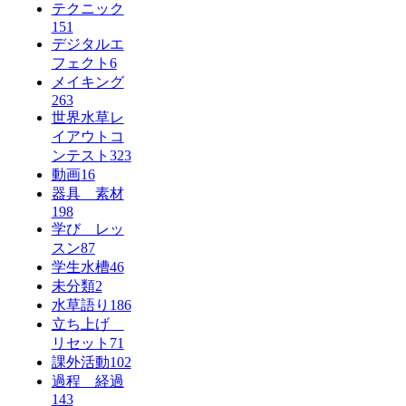
テクニック
151
デジタルエ
フェクト
6
メイキング
263
世界水草レ
イアウトコ
ンテスト
323
動画
16
器具 素材
198
学び レッ
スン
87
学生水槽
46
未分類
2
水草語り
186
立ち上げ
リセット
71
課外活動
102
過程 経過
143