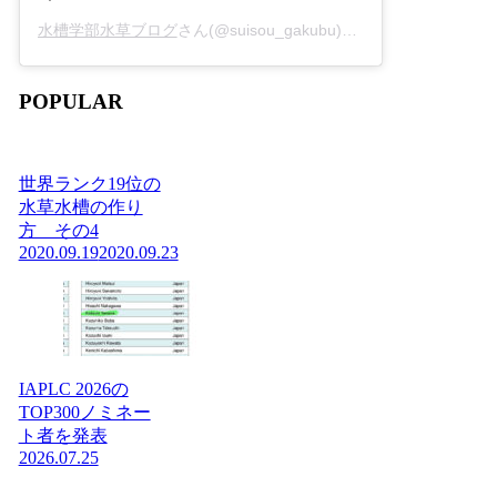
水槽学部水草ブログ
さん(@suisou_gakubu)がシェアした投稿 -
2
POPULAR
世界ランク19位の
水草水槽の作り
方 その4
2020.09.19
2020.09.23
IAPLC 2026の
TOP300ノミネー
ト者を発表
2026.07.25