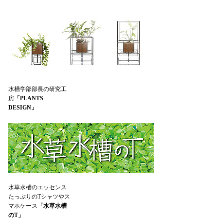
水槽学部部長の研究工
房
「PLANTS
DESIGN」
水草水槽のエッセンス
たっぷりのTシャツやス
マホケース
「水草水槽
のT」