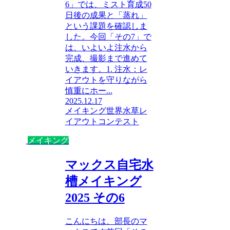
6」では、ミスト育成50
日後の成果と「蒸れ」
という課題を確認しま
した。今回「その7」で
は、いよいよ注水から
完成、撮影まで進めて
いきます。1. 注水：レ
イアウトを守りながら
慎重にホー...
2025.12.17
メイキング
世界水草レ
イアウトコンテスト
メイキング
マックス自宅水
槽メイキング
2025 その6
こんにちは、部長のマ