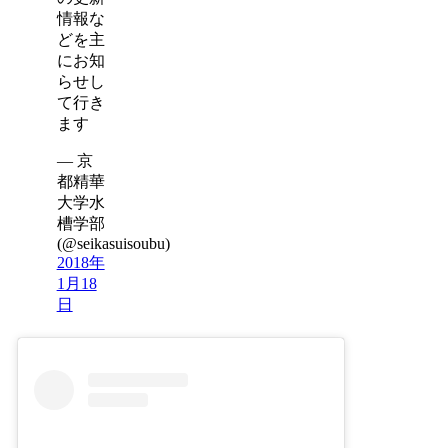
情報な
どを主
にお知
らせし
て行き
ます
— 京
都精華
大学水
槽学部
(@seikasuisoubu)
2018年
1月18
日