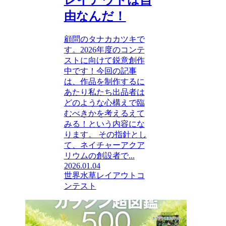
レイアウトは自
由なんだ！
顧問のタナカカツキで
す。2026年度のコンテ
ストに向けて鋭意創作
中です！今回の記事
は、作品を制作するに
あたり私たち出品者は
どのような心構えで臨
むべきかを考えるえて
みる！という内容にな
ります。 その指針とし
て、ネイチャーアクア
リウムの創設者で...
2026.01.04
世界水草レイアウトコ
ンテスト