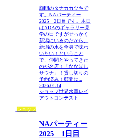
顧問のタナカカツキで
す。NAパーティー
2025 2日目です。本日
はADAのギャラリー見
学の日ですがせっかく
新潟にいるのだから、
新潟の水を全身で味わ
いたい！ということ
で、仲間とやってきた
のが名店！「ななほし
サウナ」！貸し切りの
予約済み！顧問は...
2026.01.14
ショップ
世界水草レイ
アウトコンテスト
ショップ
NAパーティー
2025 1日目