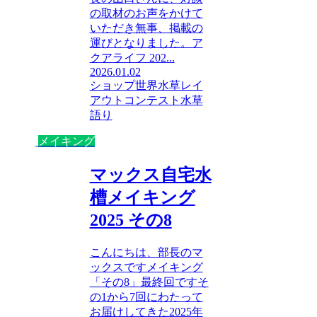
の取材のお声をかけて
いただき無事、掲載の
運びとなりました。ア
クアライフ 202...
2026.01.02
ショップ
世界水草レイ
アウトコンテスト
水草
語り
メイキング
マックス自宅水
槽メイキング
2025 その8
こんにちは、部長のマ
ックスですメイキング
「その8」最終回ですそ
の1から7回にわたって
お届けしてきた2025年