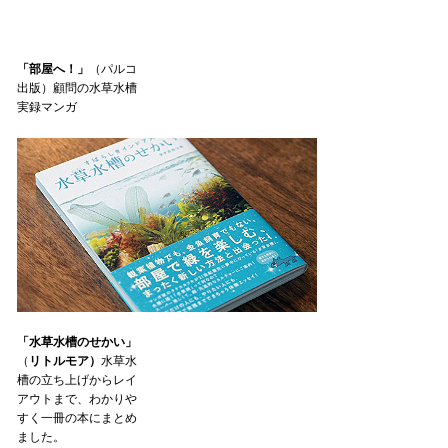
「部屋へ！」
（パルコ
出版）顧問の水草水槽
実録マンガ
「水草水槽のせかい」
（
リトルモア）
水草水
槽の立ち上げからレイ
アウトまで、わかりや
すく一冊の本にまとめ
ました。