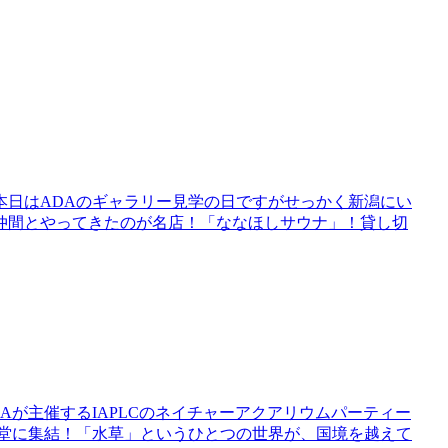
。本日はADAのギャラリー見学の日ですがせっかく新潟にい
仲間とやってきたのが名店！「ななほしサウナ」！貸し切
Aが主催するIAPLCのネイチャーアクアリウムパーティー
一堂に集結！「水草」というひとつの世界が、国境を越えて