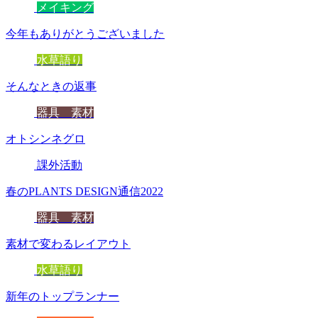
メイキング
今年もありがとうございました
水草語り
そんなときの返事
器具 素材
オトシンネグロ
課外活動
春のPLANTS DESIGN通信2022
器具 素材
素材で変わるレイアウト
水草語り
新年のトップランナー