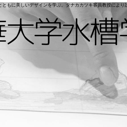
く命とともに美しいデザインを学ぶ。タナカカツキ客員教授によ