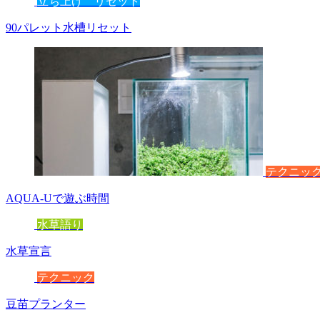
立ち上げ リセット
90パレット水槽リセット
テクニッ
AQUA-Uで遊ぶ時間
水草語り
水草宣言
テクニック
豆苗プランター