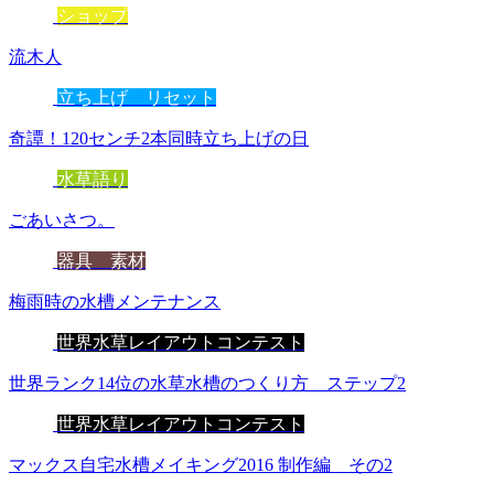
ショップ
流木人
立ち上げ リセット
奇譚！120センチ2本同時立ち上げの日
水草語り
ごあいさつ。
器具 素材
梅雨時の水槽メンテナンス
世界水草レイアウトコンテスト
世界ランク14位の水草水槽のつくり方 ステップ2
世界水草レイアウトコンテスト
マックス自宅水槽メイキング2016 制作編 その2