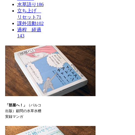
水草語り
186
立ち上げ
リセット
71
課外活動
102
過程 経過
143
「部屋へ！」
（パルコ
出版）顧問の水草水槽
実録マンガ