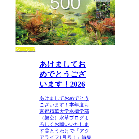
ショップ
あけましてお
めでとうござ
います！2026
あけましておめでとう
ございます！本年度も
京都精華大学水槽学部
（架空）水草ブログよ
ろしくお願いいたしま
す😁とうわけで「アク
アライフ1月号！」編集