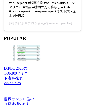
#houseplant #観葉植物 #aquaticplants #アク
アリウム #園芸 #植物のある暮らし #ADA
#natureaquarium #aquascape #ミスト式 #流
木 #IAPLC
水槽学部水草ブログ
さん(@suisou_gakubu)がシェアした投稿 -
2
POPULAR
IAPLC 2026の
TOP300ノミネー
ト者を発表
2026.07.25
世界ランク19位の
水草水槽の作り