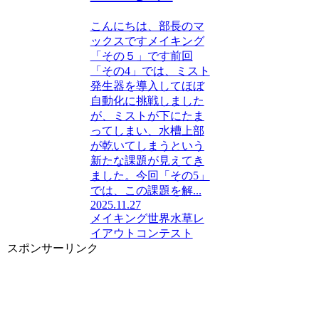
こんにちは、部長のマ
ックスですメイキング
「その５」です前回
「その4」では、ミスト
発生器を導入してほぼ
自動化に挑戦しました
が、ミストが下にたま
ってしまい、水槽上部
が乾いてしまうという
新たな課題が見えてき
ました。今回「その5」
では、この課題を解...
2025.11.27
メイキング
世界水草レ
イアウトコンテスト
スポンサーリンク