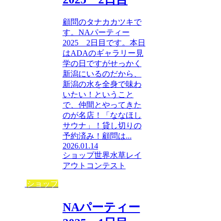
顧問のタナカカツキで
す。NAパーティー
2025 2日目です。本日
はADAのギャラリー見
学の日ですがせっかく
新潟にいるのだから、
新潟の水を全身で味わ
いたい！ということ
で、仲間とやってきた
のが名店！「ななほし
サウナ」！貸し切りの
予約済み！顧問は...
2026.01.14
ショップ
世界水草レイ
アウトコンテスト
ショップ
NAパーティー