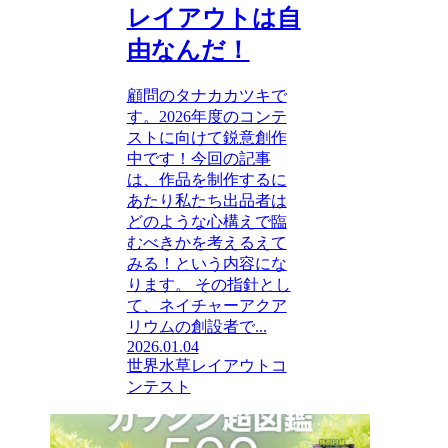
レイアウトは自
由なんだ！
顧問のタナカカツキで
す。2026年度のコンテ
ストに向けて鋭意創作
中です！今回の記事
は、作品を制作するに
あたり私たち出品者は
どのような心構えで臨
むべきかを考えるえて
みる！という内容にな
ります。 その指針とし
て、ネイチャーアクア
リウムの創設者で...
2026.01.04
世界水草レイアウトコ
ンテスト