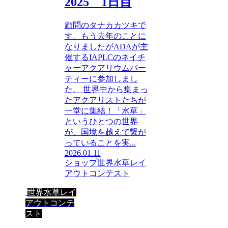
2025 1日目
顧問のタナカカツキで
す。もう去年のことに
なりましたがADAが主
催するIAPLCのネイチ
ャーアクアリウムパー
ティーに参加しまし
た。 世界中から集まっ
たアクアリストたちが
一堂に集結！「水草」
というひとつの世界
が、国境を越えて繋が
っていることを実...
2026.01.11
ショップ
世界水草レイ
アウトコンテスト
世界水草レイ
アウトコンテ
スト