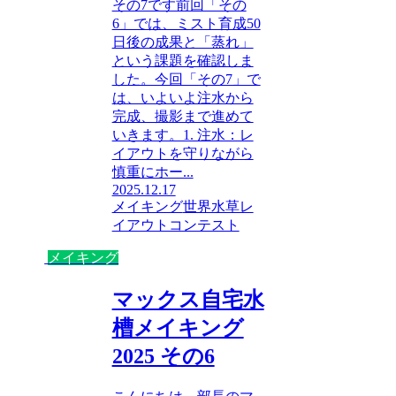
その7です前回「その
6」では、ミスト育成50
日後の成果と「蒸れ」
という課題を確認しま
した。今回「その7」で
は、いよいよ注水から
完成、撮影まで進めて
いきます。1. 注水：レ
イアウトを守りながら
慎重にホー...
2025.12.17
メイキング
世界水草レ
イアウトコンテスト
メイキング
マックス自宅水
槽メイキング
2025 その6