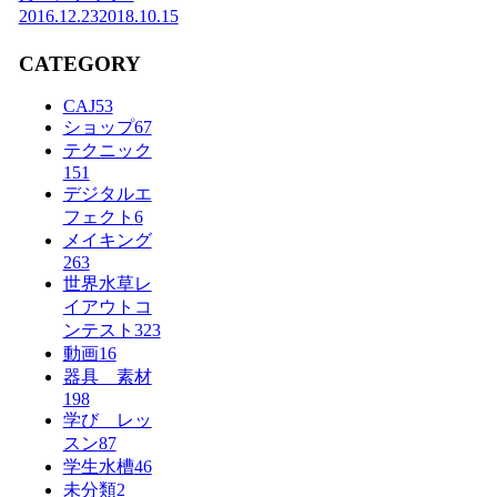
2016.12.23
2018.10.15
CATEGORY
CAJ
53
ショップ
67
テクニック
151
デジタルエ
フェクト
6
メイキング
263
世界水草レ
イアウトコ
ンテスト
323
動画
16
器具 素材
198
学び レッ
スン
87
学生水槽
46
未分類
2