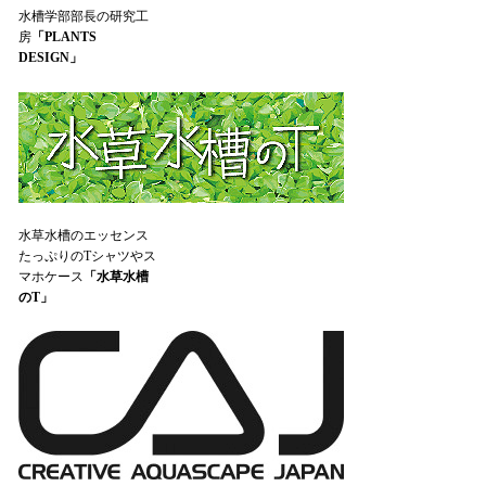
水槽学部部長の研究工
房
「PLANTS
DESIGN」
水草水槽のエッセンス
たっぷりのTシャツやス
マホケース
「水草水槽
のT」