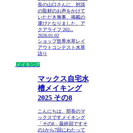
長の山口さんに、対談
の取材のお声をかけて
いただき無事、掲載の
運びとなりました。ア
クアライフ 202...
2026.01.02
ショップ
世界水草レイ
アウトコンテスト
水草
語り
メイキング
マックス自宅水
槽メイキング
2025 その8
こんにちは、部長のマ
ックスですメイキング
「その8」最終回ですそ
の1から7回にわたって