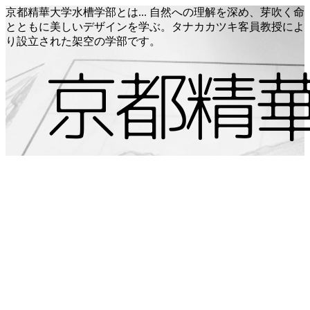
京都精華大学水槽学部とは... 自然への理解を深め、芽吹く命
とともに美しいデザインを学ぶ。タナカカツキ客員教授によ
り設立された架空の学部です。