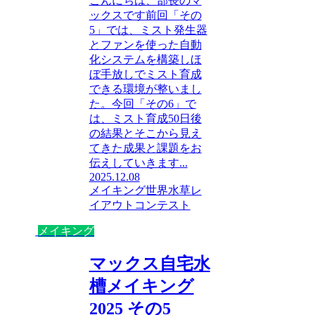
こんにちは、部長のマ
ックスです前回「その
5」では、ミスト発生器
とファンを使った自動
化システムを構築しほ
ぼ手放しでミスト育成
できる環境が整いまし
た。今回「その6」で
は、ミスト育成50日後
の結果とそこから見え
てきた成果と課題をお
伝えしていきます...
2025.12.08
メイキング
世界水草レ
イアウトコンテスト
メイキング
マックス自宅水
槽メイキング
2025 その5