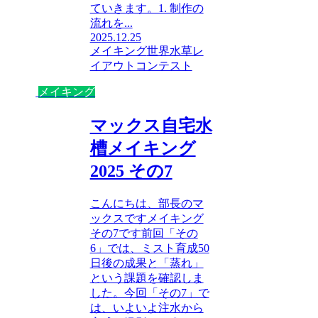
ていきます。1. 制作の
流れを...
2025.12.25
メイキング
世界水草レ
イアウトコンテスト
メイキング
マックス自宅水
槽メイキング
2025 その7
こんにちは、部長のマ
ックスですメイキング
その7です前回「その
6」では、ミスト育成50
日後の成果と「蒸れ」
という課題を確認しま
した。今回「その7」で
は、いよいよ注水から