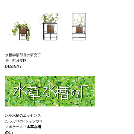
水槽学部部長の研究工
房
「PLANTS
DESIGN」
水草水槽のエッセンス
たっぷりのTシャツやス
マホケース
「水草水槽
のT」