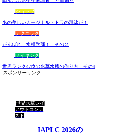
噴水池の水生生物調査 ～前編～
ショップ
あの美しいカージナルテトラの群泳が！
テクニック
がんばれ、水槽学部！ その２
メイキング
世界ランク47位の水草水槽の作り方 その4
スポンサーリンク
世界水草レイ
アウトコンテ
スト
IAPLC 2026の