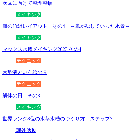
次回に向けて整理整頓
メイキング
嵐の竹組レイアウト その4 ～嵐が残していった水景～
メイキング
マックス水槽メイキング2023 その4
テクニック
木酢液という絵の具
テクニック
解体の日 その3
メイキング
世界ランク8位の水草水槽のつくり方 ステップ3
課外活動