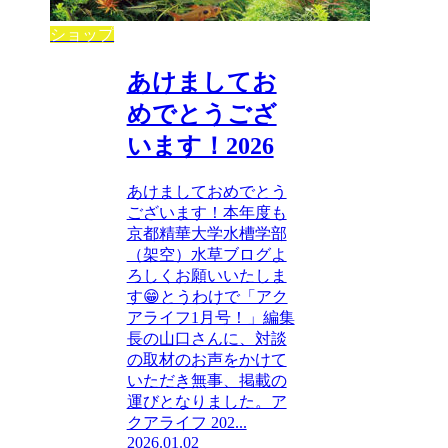
ショップ
あけましてお
めでとうござ
います！2026
あけましておめでとう
ございます！本年度も
京都精華大学水槽学部
（架空）水草ブログよ
ろしくお願いいたしま
す😁とうわけで「アク
アライフ1月号！」編集
長の山口さんに、対談
の取材のお声をかけて
いただき無事、掲載の
運びとなりました。ア
クアライフ 202...
2026.01.02