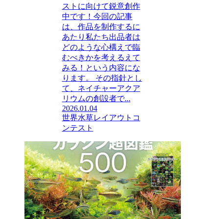
ストに向けて鋭意創作
中です！今回の記事
は、作品を制作するに
あたり私たち出品者は
どのような心構えで臨
むべきかを考えるえて
みる！という内容にな
ります。 その指針とし
て、ネイチャーアクア
リウムの創設者で...
2026.01.04
世界水草レイアウトコ
ンテスト