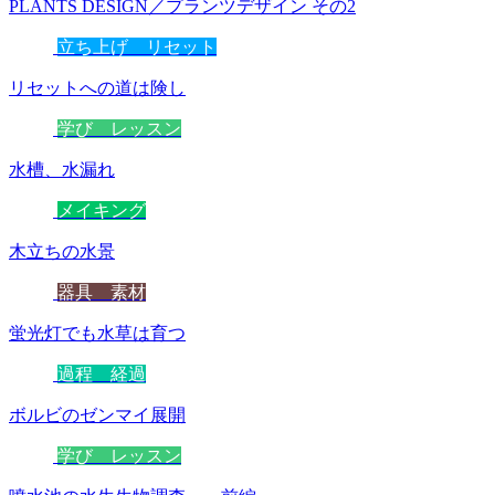
PLANTS DESIGN／プランツデザイン その2
立ち上げ リセット
リセットへの道は険し
学び レッスン
水槽、水漏れ
メイキング
木立ちの水景
器具 素材
蛍光灯でも水草は育つ
過程 経過
ボルビのゼンマイ展開
学び レッスン