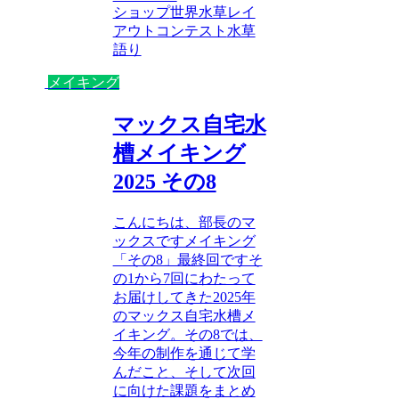
ショップ
世界水草レイ
アウトコンテスト
水草
語り
メイキング
マックス自宅水
槽メイキング
2025 その8
こんにちは、部長のマ
ックスですメイキング
「その8」最終回ですそ
の1から7回にわたって
お届けしてきた2025年
のマックス自宅水槽メ
イキング。その8では、
今年の制作を通じて学
んだこと、そして次回
に向けた課題をまとめ