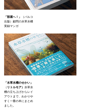
「部屋へ！」
（パルコ
出版）顧問の水草水槽
実録マンガ
「水草水槽のせかい」
（
リトルモア）
水草水
槽の立ち上げからレイ
アウトまで、わかりや
すく一冊の本にまとめ
ました。