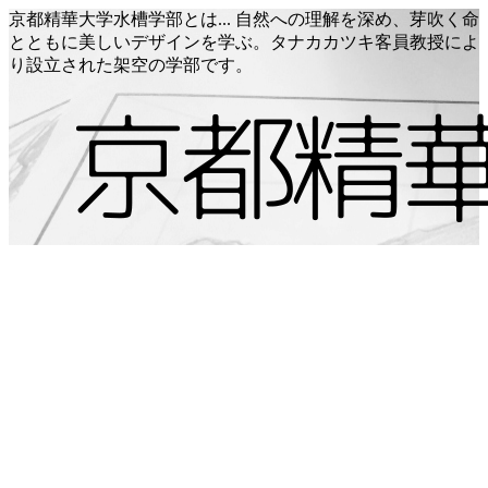
京都精華大学水槽学部とは... 自然への理解を深め、芽吹く命
とともに美しいデザインを学ぶ。タナカカツキ客員教授によ
り設立された架空の学部です。