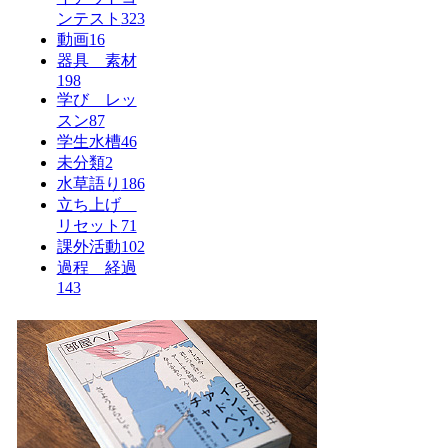
ンテスト
323
動画
16
器具 素材
198
学び レッ
スン
87
学生水槽
46
未分類
2
水草語り
186
立ち上げ
リセット
71
課外活動
102
過程 経過
143