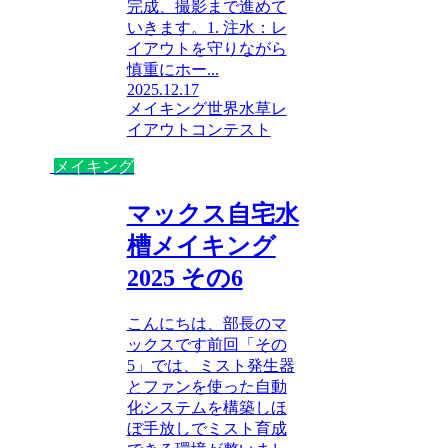
完成、撮影まで進めて
いきます。1. 注水：レ
イアウトを守りながら
慎重にホー...
2025.12.17
メイキング
世界水草レ
イアウトコンテスト
メイキング
マックス自宅水
槽メイキング
2025 その6
こんにちは、部長のマ
ックスです前回「その
5」では、ミスト発生器
とファンを使った自動
化システムを構築しほ
ぼ手放しでミスト育成