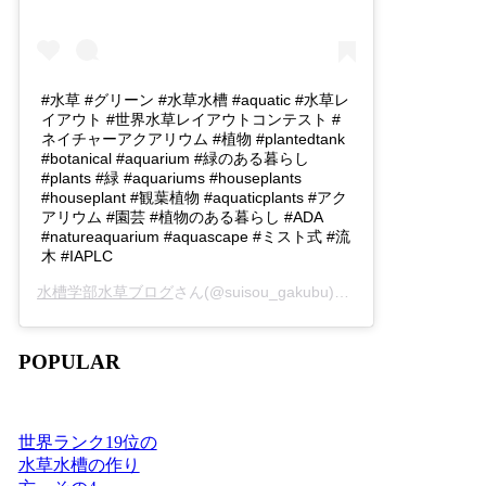
#水草 #グリーン #水草水槽 #aquatic #水草レ
イアウト #世界水草レイアウトコンテスト #
ネイチャーアクアリウム #植物 #plantedtank
#botanical #aquarium #緑のある暮らし
#plants #緑 #aquariums #houseplants
#houseplant #観葉植物 #aquaticplants #アク
アリウム #園芸 #植物のある暮らし #ADA
#natureaquarium #aquascape #ミスト式 #流
木 #IAPLC
水槽学部水草ブログ
さん(@suisou_gakubu)がシェアした投稿 -
2
POPULAR
世界ランク19位の
水草水槽の作り