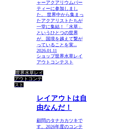
ャーアクアリウムパー
ティーに参加しまし
た。 世界中から集まっ
たアクアリストたちが
一堂に集結！「水草」
というひとつの世界
が、国境を越えて繋が
っていることを実...
2026.01.11
ショップ
世界水草レイ
アウトコンテスト
世界水草レイ
アウトコンテ
スト
レイアウトは自
由なんだ！
顧問のタナカカツキで
す。2026年度のコンテ