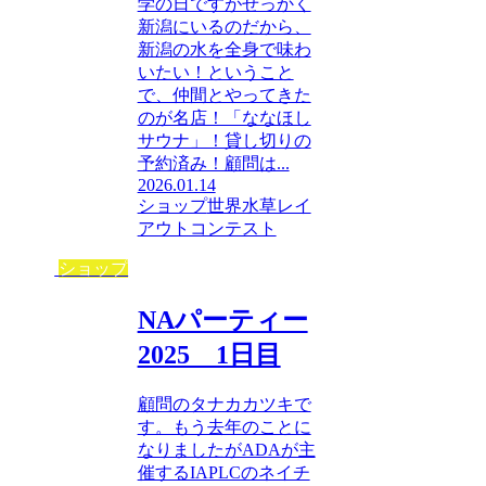
学の日ですがせっかく
新潟にいるのだから、
新潟の水を全身で味わ
いたい！ということ
で、仲間とやってきた
のが名店！「ななほし
サウナ」！貸し切りの
予約済み！顧問は...
2026.01.14
ショップ
世界水草レイ
アウトコンテスト
ショップ
NAパーティー
2025 1日目
顧問のタナカカツキで
す。もう去年のことに
なりましたがADAが主
催するIAPLCのネイチ