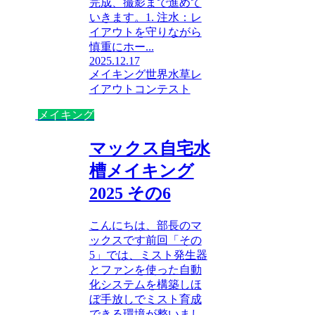
完成、撮影まで進めて
いきます。1. 注水：レ
イアウトを守りながら
慎重にホー...
2025.12.17
メイキング
世界水草レ
イアウトコンテスト
メイキング
マックス自宅水
槽メイキング
2025 その6
こんにちは、部長のマ
ックスです前回「その
5」では、ミスト発生器
とファンを使った自動
化システムを構築しほ
ぼ手放しでミスト育成
できる環境が整いまし