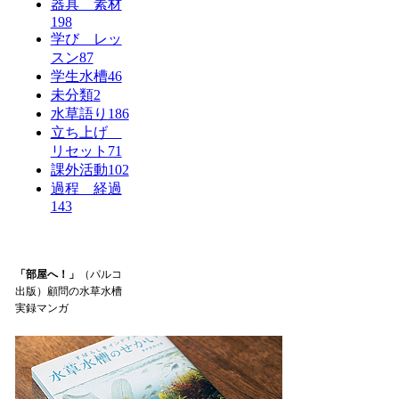
器具 素材
198
学び レッ
スン
87
学生水槽
46
未分類
2
水草語り
186
立ち上げ
リセット
71
課外活動
102
過程 経過
143
「部屋へ！」
（パルコ
出版）顧問の水草水槽
実録マンガ