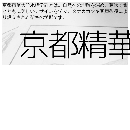
京都精華大学水槽学部とは... 自然への理解を深め、芽吹く命
とともに美しいデザインを学ぶ。タナカカツキ客員教授によ
り設立された架空の学部です。