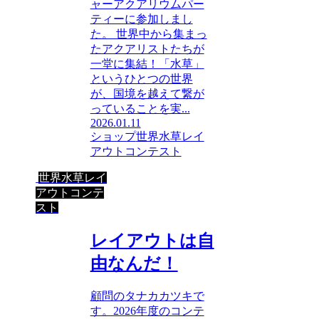
ャーアクアリウムパー
ティーに参加しまし
た。 世界中から集まっ
たアクアリストたちが
一堂に集結！「水草」
というひとつの世界
が、国境を越えて繋が
っていることを実...
2026.01.11
ショップ
世界水草レイ
アウトコンテスト
世界水草レイ
アウトコンテ
スト
レイアウトは自
由なんだ！
顧問のタナカカツキで
す。2026年度のコンテ