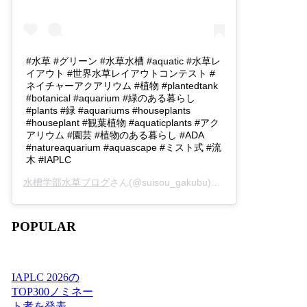
#水草 #グリーン #水草水槽 #aquatic #水草レ
イアウト #世界水草レイアウトコンテスト #
ネイチャーアクアリウム #植物 #plantedtank
#botanical #aquarium #緑のある暮らし
#plants #緑 #aquariums #houseplants
#houseplant #観葉植物 #aquaticplants #アク
アリウム #園芸 #植物のある暮らし #ADA
#natureaquarium #aquascape #ミスト式 #流
木 #IAPLC
水槽学部水草ブログ
さん(@suisou_gakubu)がシェアした投稿 -
2
POPULAR
IAPLC 2026の
TOP300ノミネー
ト者を発表