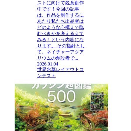
ストに向けて鋭意創作
中です！今回の記事
は、作品を制作するに
あたり私たち出品者は
どのような心構えで臨
むべきかを考えるえて
みる！という内容にな
ります。 その指針とし
て、ネイチャーアクア
リウムの創設者で...
2026.01.04
世界水草レイアウトコ
ンテスト