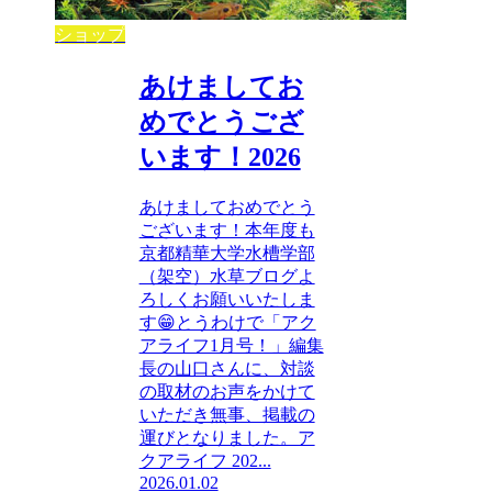
ショップ
あけましてお
めでとうござ
います！2026
あけましておめでとう
ございます！本年度も
京都精華大学水槽学部
（架空）水草ブログよ
ろしくお願いいたしま
す😁とうわけで「アク
アライフ1月号！」編集
長の山口さんに、対談
の取材のお声をかけて
いただき無事、掲載の
運びとなりました。ア
クアライフ 202...
2026.01.02