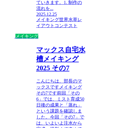
ていきます。1. 制作の
流れを...
2025.12.25
メイキング
世界水草レ
イアウトコンテスト
メイキング
マックス自宅水
槽メイキング
2025 その7
こんにちは、部長のマ
ックスですメイキング
その7です前回「その
6」では、ミスト育成50
日後の成果と「蒸れ」
という課題を確認しま
した。今回「その7」で
は、いよいよ注水から