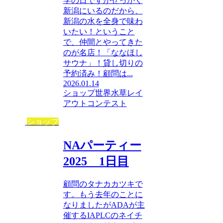
学の日ですがせっかく
新潟にいるのだから、
新潟の水を全身で味わ
いたい！ということ
で、仲間とやってきた
のが名店！「ななほし
サウナ」！貸し切りの
予約済み！顧問は...
2026.01.14
ショップ
世界水草レイ
アウトコンテスト
ショップ
NAパーティー
2025 1日目
顧問のタナカカツキで
す。もう去年のことに
なりましたがADAが主
催するIAPLCのネイチ