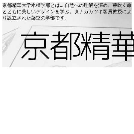
京都精華大学水槽学部とは... 自然への理解を深め、芽吹く命
とともに美しいデザインを学ぶ。タナカカツキ客員教授によ
り設立された架空の学部です。