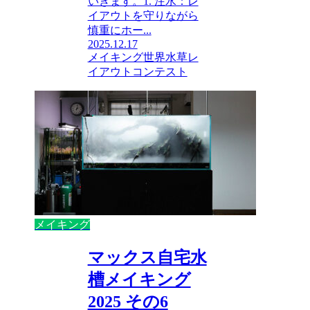
いきます。1. 注水：レ
イアウトを守りながら
慎重にホー...
2025.12.17
メイキング
世界水草レ
イアウトコンテスト
メイキング
マックス自宅水
槽メイキング
2025 その6