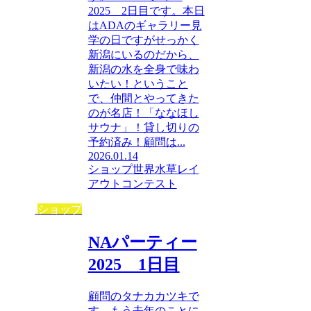
2025 2日目です。本日
はADAのギャラリー見
学の日ですがせっかく
新潟にいるのだから、
新潟の水を全身で味わ
いたい！ということ
で、仲間とやってきた
のが名店！「ななほし
サウナ」！貸し切りの
予約済み！顧問は...
2026.01.14
ショップ
世界水草レイ
アウトコンテスト
ショップ
NAパーティー
2025 1日目
顧問のタナカカツキで
す。もう去年のことに