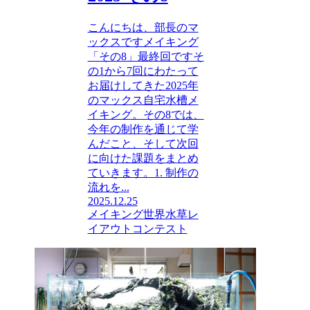
こんにちは、部長のマ
ックスですメイキング
「その8」最終回ですそ
の1から7回にわたって
お届けしてきた2025年
のマックス自宅水槽メ
イキング。その8では、
今年の制作を通じて学
んだこと、そして次回
に向けた課題をまとめ
ていきます。1. 制作の
流れを...
2025.12.25
メイキング
世界水草レ
イアウトコンテスト