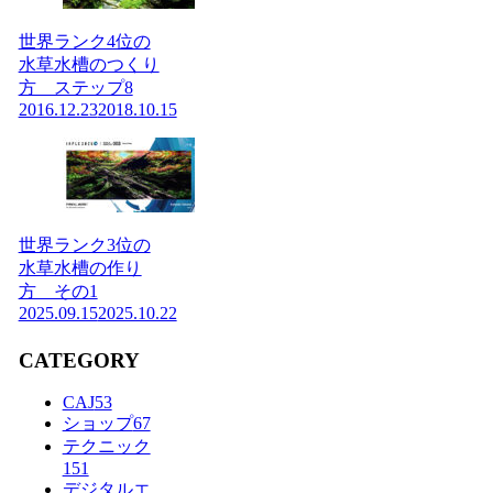
世界ランク4位の
水草水槽のつくり
方 ステップ8
2016.12.23
2018.10.15
世界ランク3位の
水草水槽の作り
方 その1
2025.09.15
2025.10.22
CATEGORY
CAJ
53
ショップ
67
テクニック
151
デジタルエ