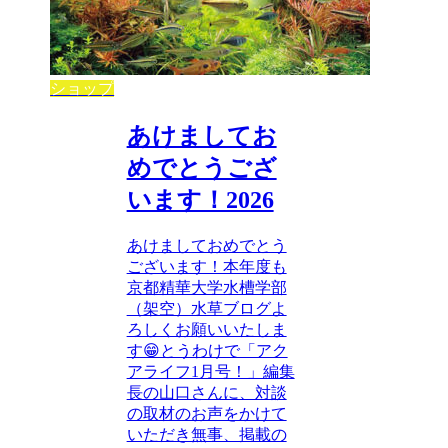
ショップ
あけましてお
めでとうござ
います！2026
あけましておめでとう
ございます！本年度も
京都精華大学水槽学部
（架空）水草ブログよ
ろしくお願いいたしま
す😁とうわけで「アク
アライフ1月号！」編集
長の山口さんに、対談
の取材のお声をかけて
いただき無事、掲載の