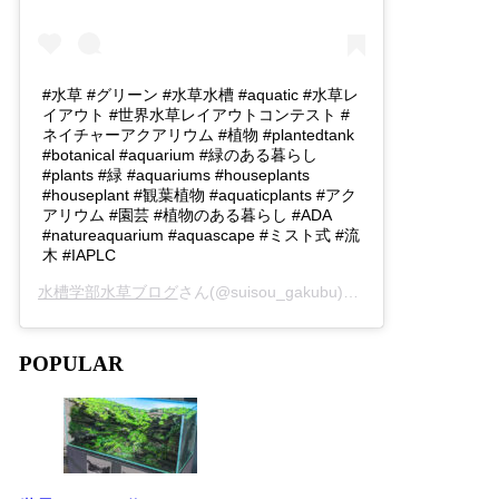
#水草 #グリーン #水草水槽 #aquatic #水草レ
イアウト #世界水草レイアウトコンテスト #
ネイチャーアクアリウム #植物 #plantedtank
#botanical #aquarium #緑のある暮らし
#plants #緑 #aquariums #houseplants
#houseplant #観葉植物 #aquaticplants #アク
アリウム #園芸 #植物のある暮らし #ADA
#natureaquarium #aquascape #ミスト式 #流
木 #IAPLC
水槽学部水草ブログ
さん(@suisou_gakubu)がシェアした投稿 -
2
POPULAR