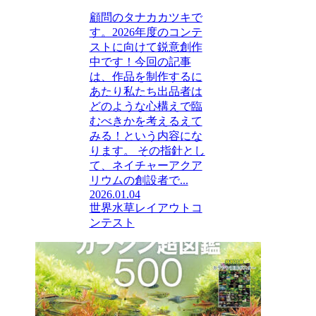
顧問のタナカカツキで
す。2026年度のコンテ
ストに向けて鋭意創作
中です！今回の記事
は、作品を制作するに
あたり私たち出品者は
どのような心構えで臨
むべきかを考えるえて
みる！という内容にな
ります。 その指針とし
て、ネイチャーアクア
リウムの創設者で...
2026.01.04
世界水草レイアウトコ
ンテスト