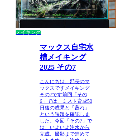
メイキング
マックス自宅水
槽メイキング
2025 その7
こんにちは、部長のマ
ックスですメイキング
その7です前回「その
6」では、ミスト育成50
日後の成果と「蒸れ」
という課題を確認しま
した。今回「その7」で
は、いよいよ注水から
完成、撮影まで進めて