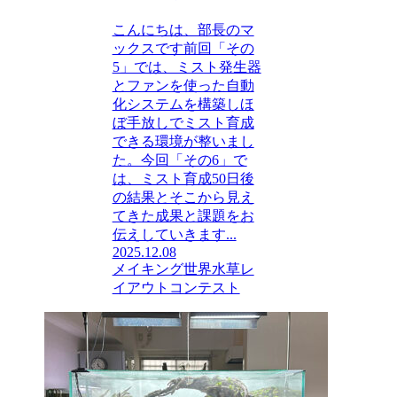
こんにちは、部長のマ
ックスです前回「その
5」では、ミスト発生器
とファンを使った自動
化システムを構築しほ
ぼ手放しでミスト育成
できる環境が整いまし
た。今回「その6」で
は、ミスト育成50日後
の結果とそこから見え
てきた成果と課題をお
伝えしていきます...
2025.12.08
メイキング
世界水草レ
イアウトコンテスト