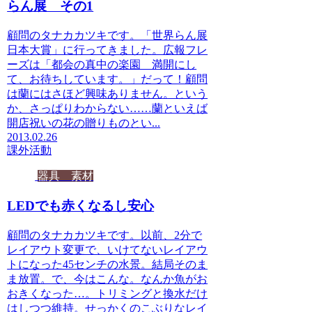
らん展 その1
顧問のタナカカツキです。「世界らん展
日本大賞」に行ってきました。広報フレ
ーズは「都会の真中の楽園 満開にし
て、お待ちしています。」だって！顧問
は蘭にはさほど興味ありません。という
か、さっぱりわからない……蘭といえば
開店祝いの花の贈りものとい...
2013.02.26
課外活動
器具 素材
LEDでも赤くなるし安心
顧問のタナカカツキです。以前、2分で
レイアウト変更で、いけてないレイアウ
トになった45センチの水景。結局そのま
ま放置。で、今はこんな。なんか魚がお
おきくなった…。トリミングと換水だけ
はしつつ維持。せっかくのこぶりなレイ