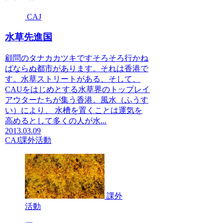
CAJ
水草先進国
顧問のタナカカツキですそろそろ行かね
ばならぬ都市があります。それは香港で
す。水草ストリートがある、そして、
CAUをはじめとする水草界のトップレイ
アウターたちが集う香港。風水（ふうす
い）により、 水槽を置くことは運気を
高めるとして多くの人が水...
2013.03.09
CAJ
課外活動
課外
活動