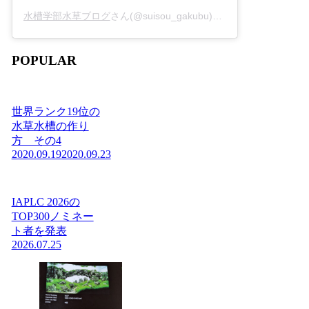
水槽学部水草ブログ
さん(@suisou_gakubu)がシェアした投稿 -
2
POPULAR
世界ランク19位の
水草水槽の作り
方 その4
2020.09.19
2020.09.23
IAPLC 2026の
TOP300ノミネー
ト者を発表
2026.07.25