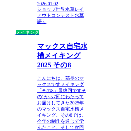
2026.01.02
ショップ
世界水草レイ
アウトコンテスト
水草
語り
メイキング
マックス自宅水
槽メイキング
2025 その8
こんにちは、部長のマ
ックスですメイキング
「その8」最終回ですそ
の1から7回にわたって
お届けしてきた2025年
のマックス自宅水槽メ
イキング。その8では、
今年の制作を通じて学
んだこと、そして次回