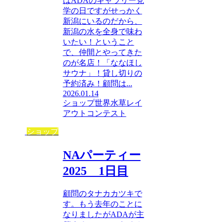
はADAのギャラリー見
学の日ですがせっかく
新潟にいるのだから、
新潟の水を全身で味わ
いたい！ということ
で、仲間とやってきた
のが名店！「ななほし
サウナ」！貸し切りの
予約済み！顧問は...
2026.01.14
ショップ
世界水草レイ
アウトコンテスト
ショップ
NAパーティー
2025 1日目
顧問のタナカカツキで
す。もう去年のことに
なりましたがADAが主