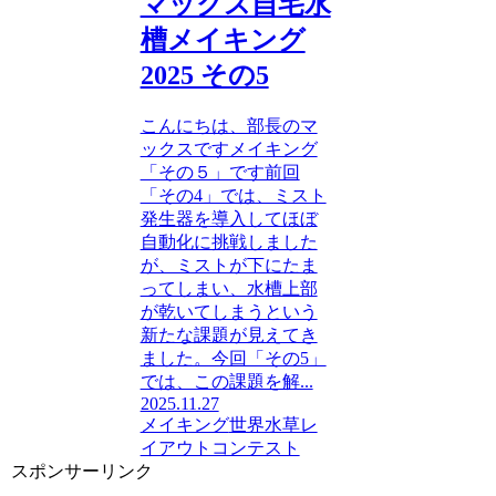
マックス自宅水
槽メイキング
2025 その5
こんにちは、部長のマ
ックスですメイキング
「その５」です前回
「その4」では、ミスト
発生器を導入してほぼ
自動化に挑戦しました
が、ミストが下にたま
ってしまい、水槽上部
が乾いてしまうという
新たな課題が見えてき
ました。今回「その5」
では、この課題を解...
2025.11.27
メイキング
世界水草レ
イアウトコンテスト
スポンサーリンク