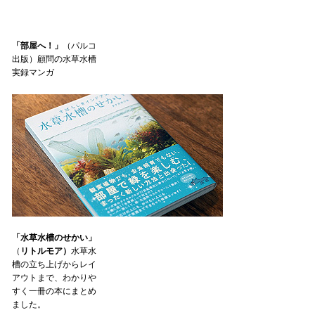
「部屋へ！」
（パルコ
出版）顧問の水草水槽
実録マンガ
「水草水槽のせかい」
（
リトルモア）
水草水
槽の立ち上げからレイ
アウトまで、わかりや
すく一冊の本にまとめ
ました。