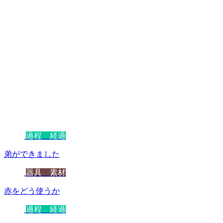
過程 経過
弟ができました
器具 素材
赤をどう使うか
過程 経過