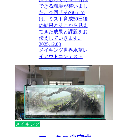
できる環境が整いまし
た。今回「その6」で
は、ミスト育成50日後
の結果とそこから見え
てきた成果と課題をお
伝えしていきます...
2025.12.08
メイキング
世界水草レ
イアウトコンテスト
メイキング