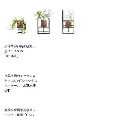
水槽学部部長の研究工
房
「PLANTS
DESIGN」
水草水槽のエッセンス
たっぷりのTシャツやス
マホケース
「水草水槽
のT」
顧問が所属する水草レ
イアウト集団
「CAJ」