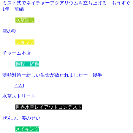
ミスト式でネイチャーアクアリウムを立ち上げる もうすぐ
1年 前編
水草語り
雪の朝
ショップ
チャーム本店
過程 経過
藻類対策ー新しい生命が放たれましたー 後半
CAJ
水草ストリート
世界水草レイアウトコンテスト
ぜんぶ、美のせい
メイキング