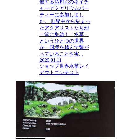
催するIAPLCのネイチ
ャーアクアリウムパー
ティーに参加しまし
た。 世界中から集まっ
たアクアリストたちが
一堂に集結！「水草」
というひとつの世界
が、国境を越えて繋が
っていることを実...
2026.01.11
ショップ
世界水草レイ
アウトコンテスト