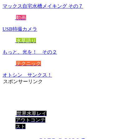
マックス自宅水槽メイキング その７
動画
USB特撮カメラ
水草語り
もっと、光を！ その２
テクニック
オトシン サンクス！
スポンサーリンク
世界水草レイ
アウトコンテ
スト