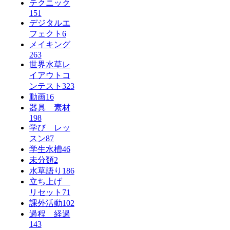
テクニック
151
デジタルエ
フェクト
6
メイキング
263
世界水草レ
イアウトコ
ンテスト
323
動画
16
器具 素材
198
学び レッ
スン
87
学生水槽
46
未分類
2
水草語り
186
立ち上げ
リセット
71
課外活動
102
過程 経過
143