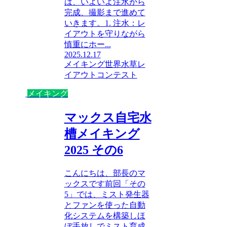
は、いよいよ注水から
完成、撮影まで進めて
いきます。1. 注水：レ
イアウトを守りながら
慎重にホー...
2025.12.17
メイキング
世界水草レ
イアウトコンテスト
メイキング
マックス自宅水
槽メイキング
2025 その6
こんにちは、部長のマ
ックスです前回「その
5」では、ミスト発生器
とファンを使った自動
化システムを構築しほ
ぼ手放しでミスト育成