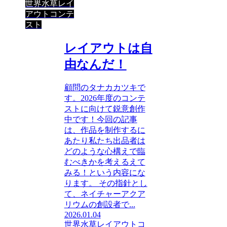
世界水草レイ
アウトコンテ
スト
レイアウトは自
由なんだ！
顧問のタナカカツキで
す。2026年度のコンテ
ストに向けて鋭意創作
中です！今回の記事
は、作品を制作するに
あたり私たち出品者は
どのような心構えで臨
むべきかを考えるえて
みる！という内容にな
ります。 その指針とし
て、ネイチャーアクア
リウムの創設者で...
2026.01.04
世界水草レイアウトコ