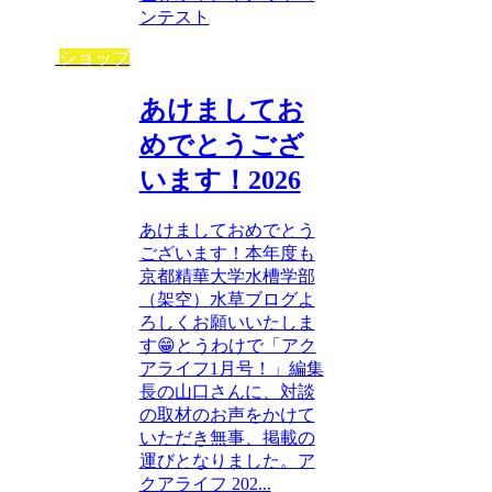
ンテスト
ショップ
あけましてお
めでとうござ
います！2026
あけましておめでとう
ございます！本年度も
京都精華大学水槽学部
（架空）水草ブログよ
ろしくお願いいたしま
す😁とうわけで「アク
アライフ1月号！」編集
長の山口さんに、対談
の取材のお声をかけて
いただき無事、掲載の
運びとなりました。ア
クアライフ 202...