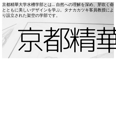
京都精華大学水槽学部とは... 自然への理解を深め、芽吹く命
とともに美しいデザインを学ぶ。タナカカツキ客員教授によ
り設立された架空の学部です。