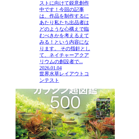
ストに向けて鋭意創作
中です！今回の記事
は、作品を制作するに
あたり私たち出品者は
どのような心構えで臨
むべきかを考えるえて
みる！という内容にな
ります。 その指針とし
て、ネイチャーアクア
リウムの創設者で...
2026.01.04
世界水草レイアウトコ
ンテスト