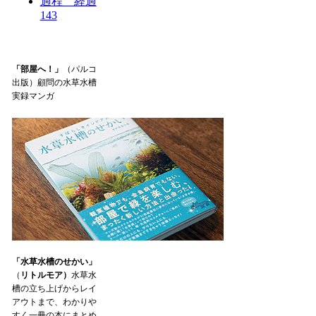
過程 経過
143
「部屋へ！」
（パルコ
出版）顧問の水草水槽
実録マンガ
「水草水槽のせかい」
（
リトルモア）
水草水
槽の立ち上げからレイ
アウトまで、わかりや
すく一冊の本にまとめ