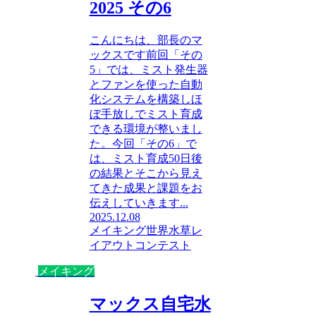
2025 その6
こんにちは、部長のマ
ックスです前回「その
5」では、ミスト発生器
とファンを使った自動
化システムを構築しほ
ぼ手放しでミスト育成
できる環境が整いまし
た。今回「その6」で
は、ミスト育成50日後
の結果とそこから見え
てきた成果と課題をお
伝えしていきます...
2025.12.08
メイキング
世界水草レ
イアウトコンテスト
メイキング
マックス自宅水