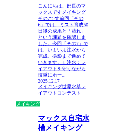
こんにちは、部長のマ
ックスですメイキング
その7です前回「その
6」では、ミスト育成50
日後の成果と「蒸れ」
という課題を確認しま
した。今回「その7」で
は、いよいよ注水から
完成、撮影まで進めて
いきます。1. 注水：レ
イアウトを守りながら
慎重にホー...
2025.12.17
メイキング
世界水草レ
イアウトコンテスト
メイキング
マックス自宅水
槽メイキング