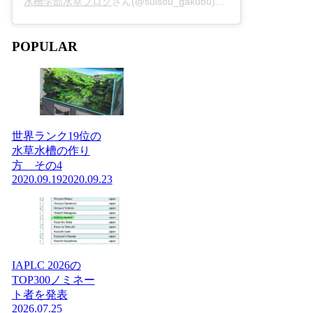
水槽学部水草ブログ
さん(@suisou_gakubu)がシェアした投稿 -
2
POPULAR
世界ランク19位の
水草水槽の作り
方 その4
2020.09.19
2020.09.23
IAPLC 2026の
TOP300ノミネー
ト者を発表
2026.07.25