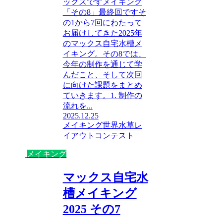
ックスですメイキング
「その8」最終回ですそ
の1から7回にわたって
お届けしてきた2025年
のマックス自宅水槽メ
イキング。その8では、
今年の制作を通じて学
んだこと、そして次回
に向けた課題をまとめ
ていきます。1. 制作の
流れを...
2025.12.25
メイキング
世界水草レ
イアウトコンテスト
メイキング
マックス自宅水
槽メイキング
2025 その7