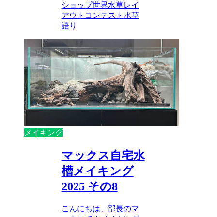
ショップ
世界水草レイ
アウトコンテスト
水草
語り
メイキング
マックス自宅水
槽メイキング
2025 その8
こんにちは、部長のマ