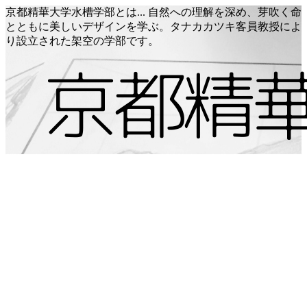
京都精華大学水槽学部とは... 自然への理解を深め、芽吹く命
とともに美しいデザインを学ぶ。タナカカツキ客員教授によ
り設立された架空の学部です。