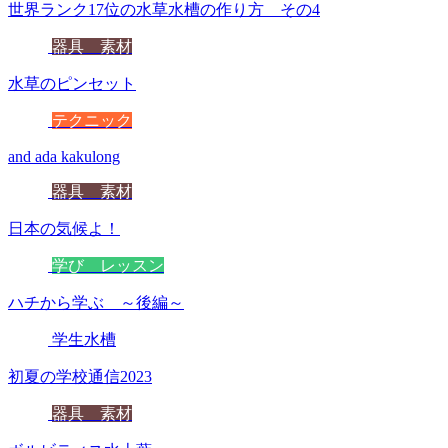
世界ランク17位の水草水槽の作り方 その4
器具 素材
水草のピンセット
テクニック
and ada kakulong
器具 素材
日本の気候よ！
学び レッスン
ハチから学ぶ ～後編～
学生水槽
初夏の学校通信2023
器具 素材