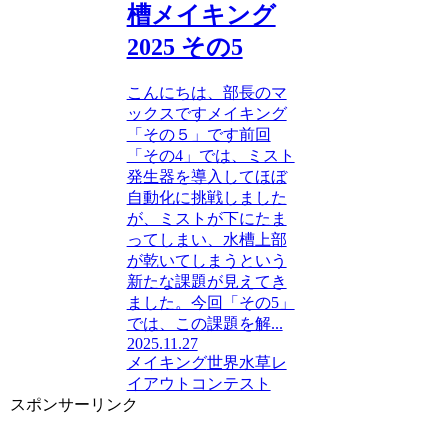
槽メイキング
2025 その5
こんにちは、部長のマ
ックスですメイキング
「その５」です前回
「その4」では、ミスト
発生器を導入してほぼ
自動化に挑戦しました
が、ミストが下にたま
ってしまい、水槽上部
が乾いてしまうという
新たな課題が見えてき
ました。今回「その5」
では、この課題を解...
2025.11.27
メイキング
世界水草レ
イアウトコンテスト
スポンサーリンク