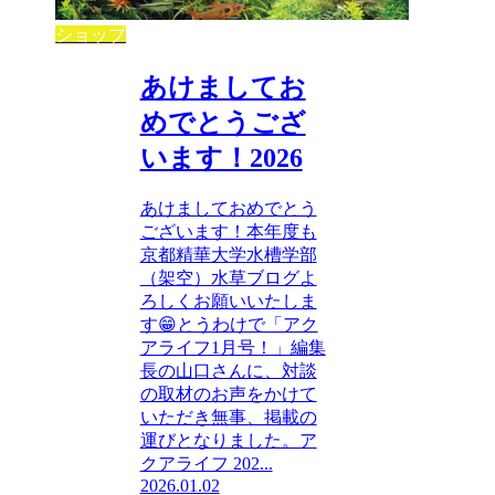
ショップ
あけましてお
めでとうござ
います！2026
あけましておめでとう
ございます！本年度も
京都精華大学水槽学部
（架空）水草ブログよ
ろしくお願いいたしま
す😁とうわけで「アク
アライフ1月号！」編集
長の山口さんに、対談
の取材のお声をかけて
いただき無事、掲載の
運びとなりました。ア
クアライフ 202...
2026.01.02