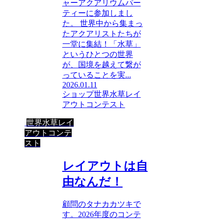
ャーアクアリウムパー
ティーに参加しまし
た。 世界中から集まっ
たアクアリストたちが
一堂に集結！「水草」
というひとつの世界
が、国境を越えて繋が
っていることを実...
2026.01.11
ショップ
世界水草レイ
アウトコンテスト
世界水草レイ
アウトコンテ
スト
レイアウトは自
由なんだ！
顧問のタナカカツキで
す。2026年度のコンテ