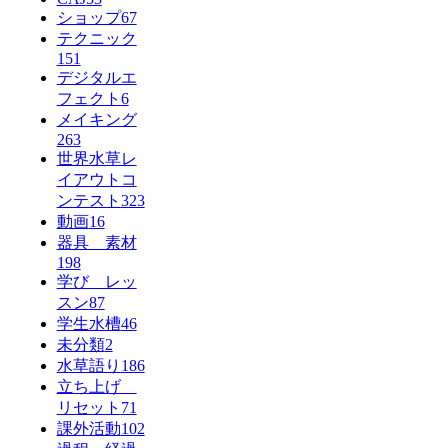
ショップ
67
テクニック
151
デジタルエ
フェクト
6
メイキング
263
世界水草レ
イアウトコ
ンテスト
323
動画
16
器具 素材
198
学び レッ
スン
87
学生水槽
46
未分類
2
水草語り
186
立ち上げ
リセット
71
課外活動
102