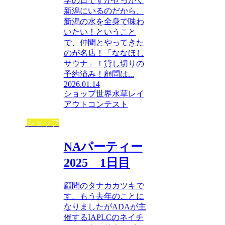
学の日ですがせっかく
新潟にいるのだから、
新潟の水を全身で味わ
いたい！ということ
で、仲間とやってきた
のが名店！「ななほし
サウナ」！貸し切りの
予約済み！顧問は...
2026.01.14
ショップ
世界水草レイ
アウトコンテスト
ショップ
NAパーティー
2025 1日目
顧問のタナカカツキで
す。もう去年のことに
なりましたがADAが主
催するIAPLCのネイチ