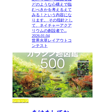
どのような心構えで臨
むべきかを考えるえて
みる！という内容にな
ります。 その指針とし
て、ネイチャーアクア
リウムの創設者で...
2026.01.04
世界水草レイアウトコ
ンテスト
ショップ