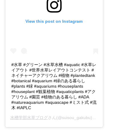
View this post on Instagram
#水草 #グリーン #水草水槽 #aquatic #水草レ
イアウト #世界水草レイアウトコンテスト #
ネイチャーアクアリウム #植物 #plantedtank
#botanical #aquarium #緑のある暮らし
#plants #緑 #aquariums #houseplants
#houseplant #観葉植物 #aquaticplants #アク
アリウム #園芸 #植物のある暮らし #ADA
#natureaquarium #aquascape #ミスト式 #流
木 #IAPLC
水槽学部水草ブログ
さん(@suisou_gakubu)がシェアした投稿 -
2