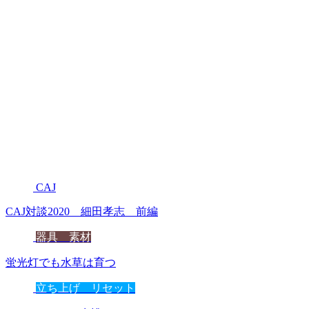
CAJ
CAJ対談2020 細田孝志 前編
器具 素材
蛍光灯でも水草は育つ
立ち上げ リセット