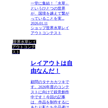
一堂に集結！「水草」
というひとつの世界
が、国境を越えて繋が
っていることを実...
2026.01.11
ショップ
世界水草レイ
アウトコンテスト
世界水草レイ
アウトコンテ
スト
レイアウトは自
由なんだ！
顧問のタナカカツキで
す。2026年度のコンテ
ストに向けて鋭意創作
中です！今回の記事
は、作品を制作するに
あたり私たち出品者は