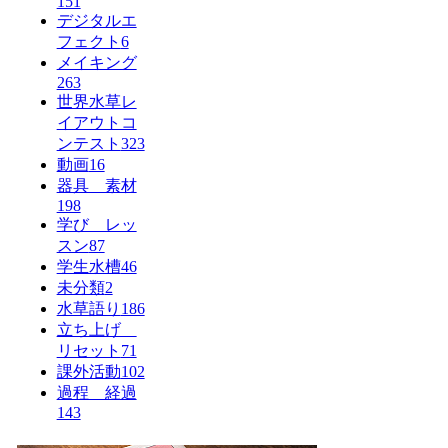
151
デジタルエ
フェクト
6
メイキング
263
世界水草レ
イアウトコ
ンテスト
323
動画
16
器具 素材
198
学び レッ
スン
87
学生水槽
46
未分類
2
水草語り
186
立ち上げ
リセット
71
課外活動
102
過程 経過
143