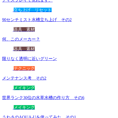
ディスプレイで見れます。
立ち上げ リセット
90センチミスト水槽立ち上げ その2
器具 素材
何、このメーカー？
器具 素材
限りなく透明に近いグリーン
テクニック
メンテナンス考 その2
メイキング
世界ランク30位の水草水槽の作り方 その6
メイキング
うわさのAQUA-Uを使ってみた その1