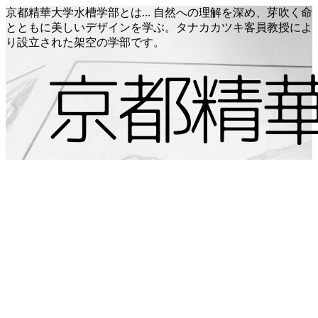
京都精華大学水槽学部とは... 自然への理解を深め、芽吹く命
とともに美しいデザインを学ぶ。タナカカツキ客員教授によ
り設立された架空の学部です。