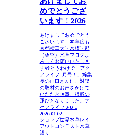
あけましてお
めでとうござ
います！2026
あけましておめでとう
ございます！本年度も
京都精華大学水槽学部
（架空）水草ブログよ
ろしくお願いいたしま
す😁とうわけで「アク
アライフ1月号！」編集
長の山口さんに、対談
の取材のお声をかけて
いただき無事、掲載の
運びとなりました。ア
クアライフ 202...
2026.01.02
ショップ
世界水草レイ
アウトコンテスト
水草
語り