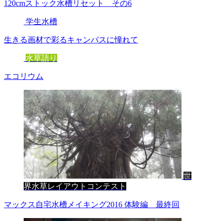
120cmストック水槽リセット その6
学生水槽
生きる画材で彩るキャンバスに憧れて
水草語り
エコリウム
世
界水草レイアウトコンテスト
マックス自宅水槽メイキング2016 体験編 最終回