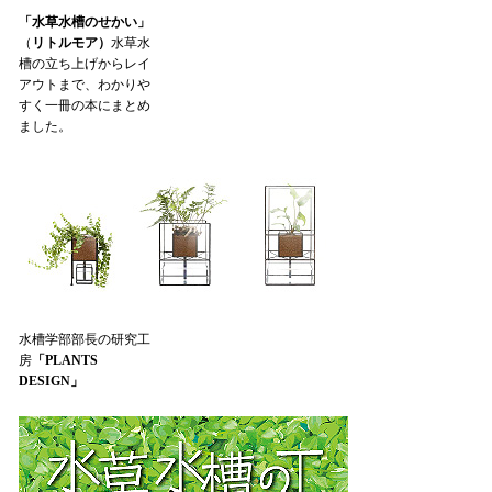
「水草水槽のせかい」
（
リトルモア）
水草水
槽の立ち上げからレイ
アウトまで、わかりや
すく一冊の本にまとめ
ました。
水槽学部部長の研究工
房
「PLANTS
DESIGN」