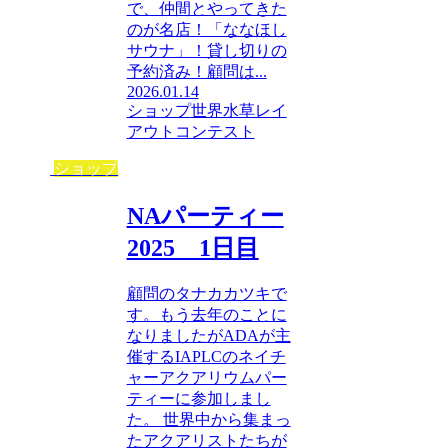
で、仲間とやってきた
のが名店！「ななほし
サウナ」！貸し切りの
予約済み！顧問は...
2026.01.14
ショップ
世界水草レイ
アウトコンテスト
ショップ
NAパーティー
2025 1日目
顧問のタナカカツキで
す。もう去年のことに
なりましたがADAが主
催するIAPLCのネイチ
ャーアクアリウムパー
ティーに参加しまし
た。 世界中から集まっ
たアクアリストたちが