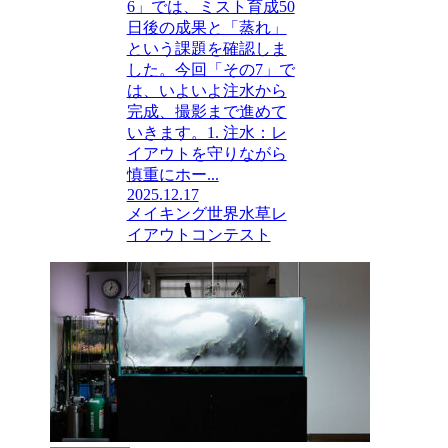
6」では、ミスト育成50
日後の成果と「蒸れ」
という課題を確認しま
した。今回「その7」で
は、いよいよ注水から
完成、撮影まで進めて
いきます。1. 注水：レ
イアウトを守りながら
慎重にホー...
2025.12.17
メイキング
世界水草レ
イアウトコンテスト