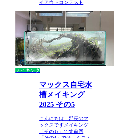
イアウトコンテスト
メイキング
マックス自宅水
槽メイキング
2025 その5
こんにちは、部長のマ
ックスですメイキング
「その５」です前回
「その4」では、ミスト