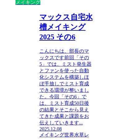
メイキング
マックス自宅水
槽メイキング
2025 その6
こんにちは、部長のマ
ックスです前回「その
5」では、ミスト発生器
とファンを使った自動
化システムを構築しほ
ぼ手放しでミスト育成
できる環境が整いまし
た。今回「その6」で
は、ミスト育成50日後
の結果とそこから見え
てきた成果と課題をお
伝えしていきます...
2025.12.08
メイキング
世界水草レ