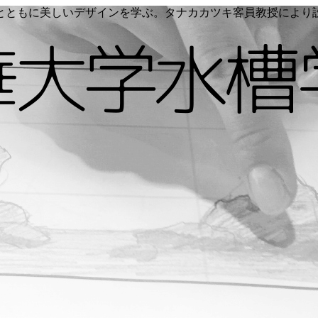
く命とともに美しいデザインを学ぶ。タナカカツキ客員教授によ