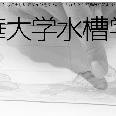
く命とともに美しいデザインを学ぶ。タナカカツキ客員教授によ