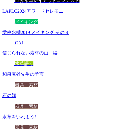
世界水草レイアウトコンテスト
LAPLC2024アワードセレモニー
メイキング
学校水槽2019 メイキング その３
CAJ
信じられない素材の山 編
水草語り
和泉克雄先生の予言
器具 素材
石の顔
器具 素材
水草をいれよう!
器具 素材