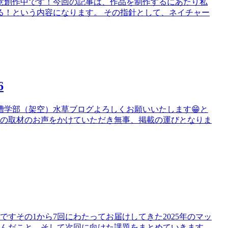
鋭意創作中です！今回の記事は、作品を制作するにあたり私
る！という内容になります。 その指針として、ネイチャー
6
槽学部（架空）水草ブログよろしくお願いいたします😁と
談の取材のお声をかけていただき無事、掲載の運びとなりま
すその1から7回にわたってお届けしてきた2025年のマッ
学んだこと、そして次回に向けた課題をまとめていきます。