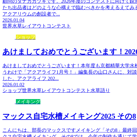
顧問のタナカカツキです。2026年度のコンテストに向けて
たち出品者はどのような心構えで臨むべきかを考えるえてみ
アクアリウムの創設者で...
2026.01.04
世界水草レイアウトコンテスト
ショップ
あけましておめでとうございます！202
あけましておめでとうございます！本年度も京都精華大学水
うわけで「アクアライフ1月号！」編集長の山口さんに、対
した。アクアライフ 202...
2026.01.02
ショップ
世界水草レイアウトコンテスト
水草語り
メイキング
マックス自宅水槽メイキング2025 その8
こんにちは、部長のマックスですメイキング「その8」最終回で
クス自宅水槽メイキング。その8では、今年の制作を通じて