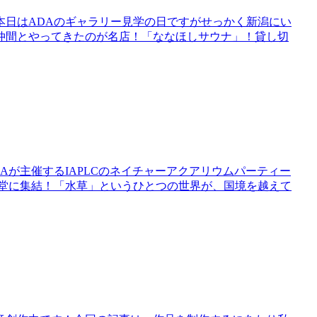
。本日はADAのギャラリー見学の日ですがせっかく新潟にい
仲間とやってきたのが名店！「ななほしサウナ」！貸し切
Aが主催するIAPLCのネイチャーアクアリウムパーティー
一堂に集結！「水草」というひとつの世界が、国境を越えて