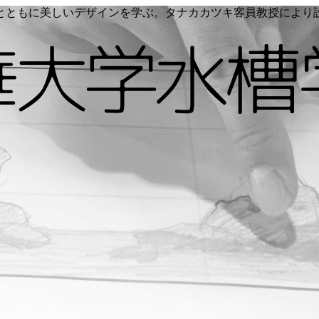
く命とともに美しいデザインを学ぶ。タナカカツキ客員教授によ