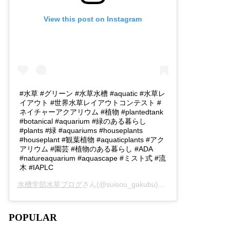
View this post on Instagram
#水草 #グリーン #水草水槽 #aquatic #水草レ
イアウト #世界水草レイアウトコンテスト #
ネイチャーアクアリウム #植物 #plantedtank
#botanical #aquarium #緑のある暮らし
#plants #緑 #aquariums #houseplants
#houseplant #観葉植物 #aquaticplants #アク
アリウム #園芸 #植物のある暮らし #ADA
#natureaquarium #aquascape #ミスト式 #流
木 #IAPLC
水槽学部水草ブログ
さん(@suisou_gakubu)がシェアした投稿 -
2
POPULAR