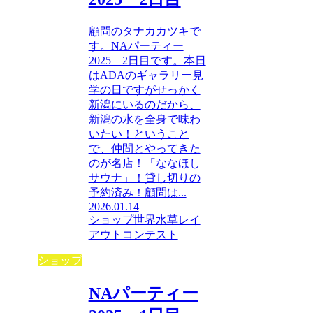
顧問のタナカカツキで
す。NAパーティー
2025 2日目です。本日
はADAのギャラリー見
学の日ですがせっかく
新潟にいるのだから、
新潟の水を全身で味わ
いたい！ということ
で、仲間とやってきた
のが名店！「ななほし
サウナ」！貸し切りの
予約済み！顧問は...
2026.01.14
ショップ
世界水草レイ
アウトコンテスト
ショップ
NAパーティー