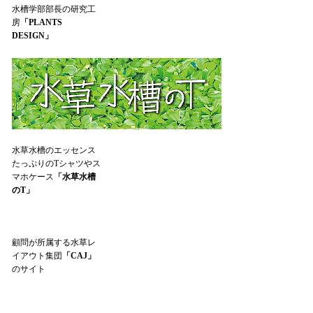
水槽学部部長の研究工
房
「PLANTS
DESIGN」
水草水槽のエッセンス
たっぷりのTシャツやス
マホケース
「水草水槽
のT」
顧問が所属する水草レ
イアウト集団
「CAJ」
のサイト