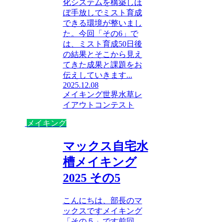
化システムを構築しほ
ぼ手放しでミスト育成
できる環境が整いまし
た。今回「その6」で
は、ミスト育成50日後
の結果とそこから見え
てきた成果と課題をお
伝えしていきます...
2025.12.08
メイキング
世界水草レ
イアウトコンテスト
メイキング
マックス自宅水
槽メイキング
2025 その5
こんにちは、部長のマ
ックスですメイキング
「その５」です前回