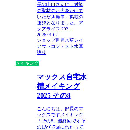
長の山口さんに、対談
の取材のお声をかけて
いただき無事、掲載の
運びとなりました。ア
クアライフ 202...
2026.01.02
ショップ
世界水草レイ
アウトコンテスト
水草
語り
メイキング
マックス自宅水
槽メイキング
2025 その8
こんにちは、部長のマ
ックスですメイキング
「その8」最終回ですそ
の1から7回にわたって