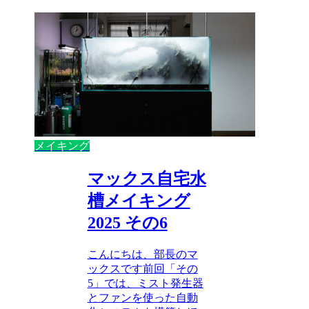
メイキング
マックス自宅水
槽メイキング
2025 その6
こんにちは、部長のマ
ックスです前回「その
5」では、ミスト発生器
とファンを使った自動