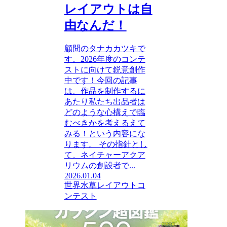
レイアウトは自
由なんだ！
顧問のタナカカツキで
す。2026年度のコンテ
ストに向けて鋭意創作
中です！今回の記事
は、作品を制作するに
あたり私たち出品者は
どのような心構えで臨
むべきかを考えるえて
みる！という内容にな
ります。 その指針とし
て、ネイチャーアクア
リウムの創設者で...
2026.01.04
世界水草レイアウトコ
ンテスト