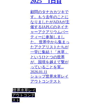
2025 1日目
顧問のタナカカツキで
す。もう去年のことに
なりましたがADAが主
催するIAPLCのネイチ
ャーアクアリウムパー
ティーに参加しまし
た。 世界中から集まっ
たアクアリストたちが
一堂に集結！「水草」
というひとつの世界
が、国境を越えて繋が
っていることを実...
2026.01.11
ショップ
世界水草レイ
アウトコンテスト
世界水草レイ
アウトコンテ
スト