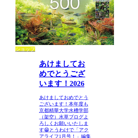
ショップ
あけましてお
めでとうござ
います！2026
あけましておめでとう
ございます！本年度も
京都精華大学水槽学部
（架空）水草ブログよ
ろしくお願いいたしま
す😁とうわけで「アク
アライフ1月号！」編集