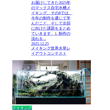
お届けしてきた2025年
のマックス自宅水槽メ
イキング。その8では、
今年の制作を通じて学
んだこと、そして次回
に向けた課題をまとめ
ていきます。1. 制作の
流れを...
2025.12.25
メイキング
世界水草レ
イアウトコンテスト
メイキング