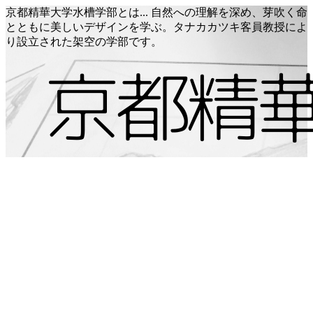
京都精華大学水槽学部とは... 自然への理解を深め、芽吹く命
とともに美しいデザインを学ぶ。タナカカツキ客員教授によ
り設立された架空の学部です。