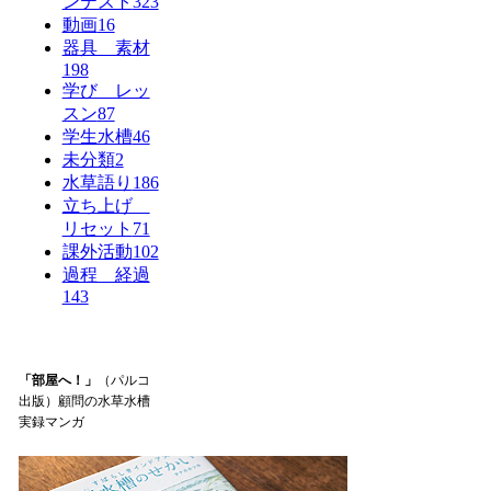
ンテスト
323
動画
16
器具 素材
198
学び レッ
スン
87
学生水槽
46
未分類
2
水草語り
186
立ち上げ
リセット
71
課外活動
102
過程 経過
143
「部屋へ！」
（パルコ
出版）顧問の水草水槽
実録マンガ