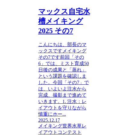
マックス自宅水
槽メイキング
2025 その7
こんにちは、部長のマ
ックスですメイキング
その7です前回「その
6」では、ミスト育成50
日後の成果と「蒸れ」
という課題を確認しま
した。今回「その7」で
は、いよいよ注水から
完成、撮影まで進めて
いきます。1. 注水：レ
イアウトを守りながら
慎重にホー...
2025.12.17
メイキング
世界水草レ
イアウトコンテスト