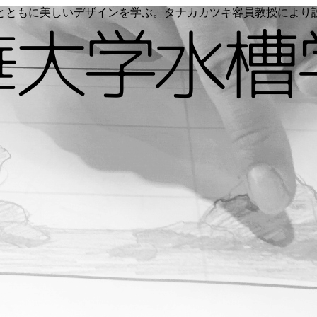
く命とともに美しいデザインを学ぶ。タナカカツキ客員教授によ