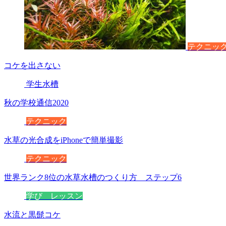
テクニッ
コケを出さない
学生水槽
秋の学校通信2020
テクニック
水草の光合成をiPhoneで簡単撮影
テクニック
世界ランク8位の水草水槽のつくり方 ステップ6
学び レッスン
水流と黒髭コケ