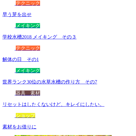
テクニック
早う芽を出せ
メイキング
学校水槽2018 メイキング その３
テクニック
解体の日 その1
メイキング
世界ランク30位の水草水槽の作り方 その7
器具 素材
リセットはしたくないけど、キレイにしたい。
ショップ
素材をお借りに