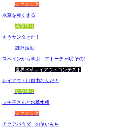
テクニック
水草を赤くする
水草語り
もうサンタきた！
課外活動
スペインから学ぶ アトーチャ駅 その1
世界水草レイアウトコンテスト
レイアウトは自由なんだ！
水草語り
フチ子さんと水草水槽
テクニック
アクアパウダーの使いみち