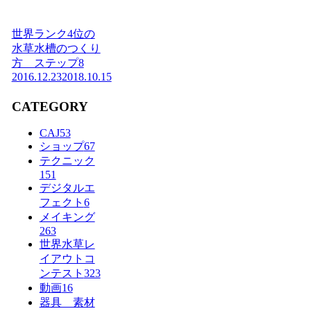
世界ランク4位の
水草水槽のつくり
方 ステップ8
2016.12.23
2018.10.15
CATEGORY
CAJ
53
ショップ
67
テクニック
151
デジタルエ
フェクト
6
メイキング
263
世界水草レ
イアウトコ
ンテスト
323
動画
16
器具 素材