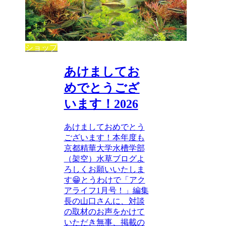
ショップ
あけましてお
めでとうござ
います！2026
あけましておめでとう
ございます！本年度も
京都精華大学水槽学部
（架空）水草ブログよ
ろしくお願いいたしま
す😁とうわけで「アク
アライフ1月号！」編集
長の山口さんに、対談
の取材のお声をかけて
いただき無事、掲載の