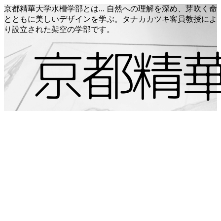
京都精華大学水槽学部とは... 自然への理解を深め、芽吹く命
とともに美しいデザインを学ぶ。タナカカツキ客員教授によ
り設立された架空の学部です。