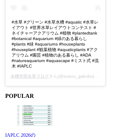
#水草 #グリーン #水草水槽 #aquatic #水草レ
イアウト #世界水草レイアウトコンテスト #
ネイチャーアクアリウム #植物 #plantedtank
#botanical #aquarium #緑のある暮らし
#plants #緑 #aquariums #houseplants
#houseplant #観葉植物 #aquaticplants #アク
アリウム #園芸 #植物のある暮らし #ADA
#natureaquarium #aquascape #ミスト式 #流
木 #IAPLC
水槽学部水草ブログ
さん(@suisou_gakubu)がシェアした投稿 -
2
POPULAR
IAPLC 2026の