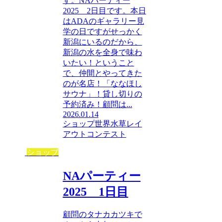
す。NAパーティー
2025 2日目です。本日
はADAのギャラリー見
学の日ですがせっかく
新潟にいるのだから、
新潟の水を全身で味わ
いたい！ということ
で、仲間とやってきた
のが名店！「ななほし
サウナ」！貸し切りの
予約済み！顧問は...
2026.01.14
ショップ
世界水草レイ
アウトコンテスト
ショップ
NAパーティー
2025 1日目
顧問のタナカカツキで