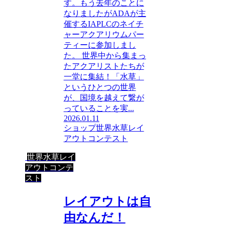
す。もう去年のことに
なりましたがADAが主
催するIAPLCのネイチ
ャーアクアリウムパー
ティーに参加しまし
た。 世界中から集まっ
たアクアリストたちが
一堂に集結！「水草」
というひとつの世界
が、国境を越えて繋が
っていることを実...
2026.01.11
ショップ
世界水草レイ
アウトコンテスト
世界水草レイ
アウトコンテ
スト
レイアウトは自
由なんだ！