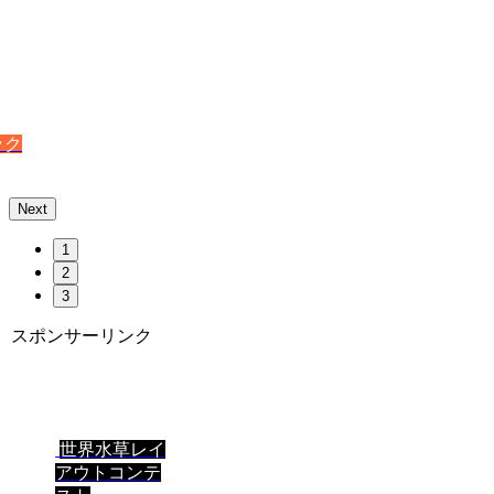
ック
Next
1
2
3
スポンサーリンク
世界水草レイ
アウトコンテ