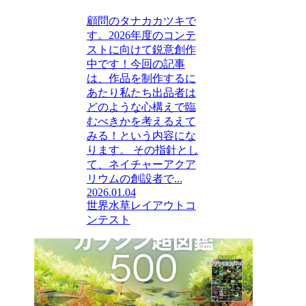
顧問のタナカカツキで
す。2026年度のコンテ
ストに向けて鋭意創作
中です！今回の記事
は、作品を制作するに
あたり私たち出品者は
どのような心構えで臨
むべきかを考えるえて
みる！という内容にな
ります。 その指針とし
て、ネイチャーアクア
リウムの創設者で...
2026.01.04
世界水草レイアウトコ
ンテスト