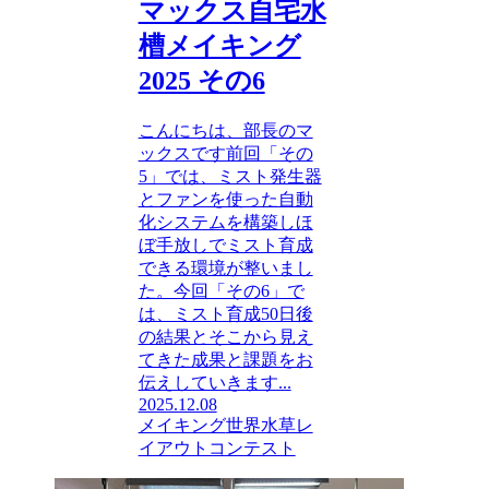
マックス自宅水
槽メイキング
2025 その6
こんにちは、部長のマ
ックスです前回「その
5」では、ミスト発生器
とファンを使った自動
化システムを構築しほ
ぼ手放しでミスト育成
できる環境が整いまし
た。今回「その6」で
は、ミスト育成50日後
の結果とそこから見え
てきた成果と課題をお
伝えしていきます...
2025.12.08
メイキング
世界水草レ
イアウトコンテスト