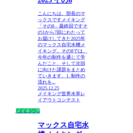
2025 その8
こんにちは、部長のマ
ックスですメイキング
「その8」最終回ですそ
の1から7回にわたって
お届けしてきた2025年
のマックス自宅水槽メ
イキング。その8では、
今年の制作を通じて学
んだこと、そして次回
に向けた課題をまとめ
ていきます。1. 制作の
流れを...
2025.12.25
メイキング
世界水草レ
イアウトコンテスト
メイキング
マックス自宅水