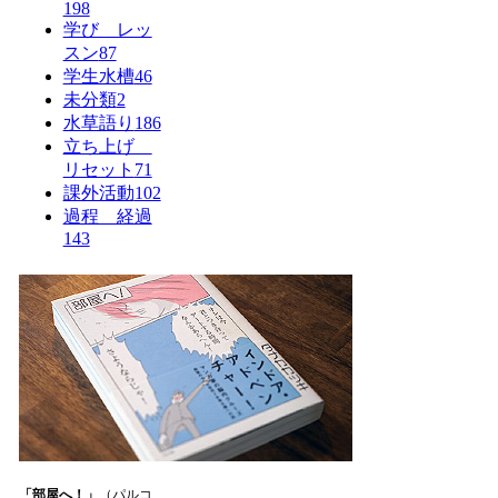
198
学び レッ
スン
87
学生水槽
46
未分類
2
水草語り
186
立ち上げ
リセット
71
課外活動
102
過程 経過
143
「部屋へ！」
（パルコ