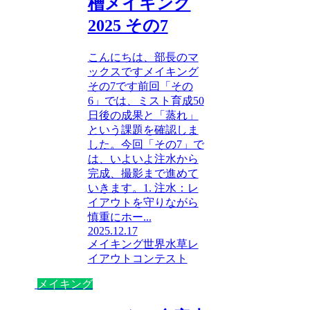
槽メイキング
2025 その7
こんにちは、部長のマ
ックスですメイキング
その7です前回「その
6」では、ミスト育成50
日後の成果と「蒸れ」
という課題を確認しま
した。今回「その7」で
は、いよいよ注水から
完成、撮影まで進めて
いきます。1. 注水：レ
イアウトを守りながら
慎重にホー...
2025.12.17
メイキング
世界水草レ
イアウトコンテスト
メイキング