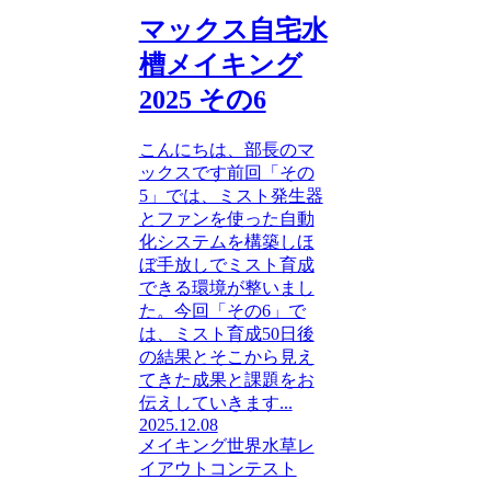
マックス自宅水
槽メイキング
2025 その6
こんにちは、部長のマ
ックスです前回「その
5」では、ミスト発生器
とファンを使った自動
化システムを構築しほ
ぼ手放しでミスト育成
できる環境が整いまし
た。今回「その6」で
は、ミスト育成50日後
の結果とそこから見え
てきた成果と課題をお
伝えしていきます...
2025.12.08
メイキング
世界水草レ
イアウトコンテスト