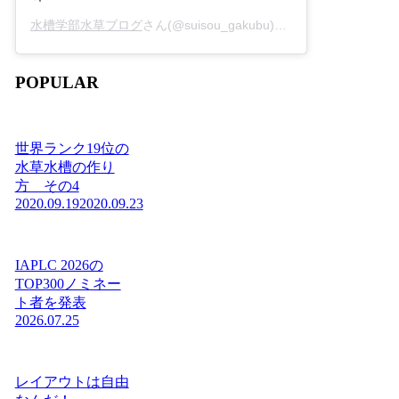
水槽学部水草ブログ
さん(@suisou_gakubu)がシェアした投稿 -
2
POPULAR
世界ランク19位の
水草水槽の作り
方 その4
2020.09.19
2020.09.23
IAPLC 2026の
TOP300ノミネー
ト者を発表
2026.07.25
レイアウトは自由