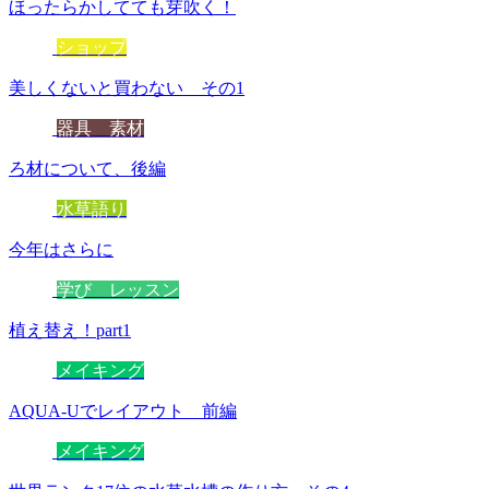
ほったらかしてても芽吹く！
ショップ
美しくないと買わない その1
器具 素材
ろ材について、後編
水草語り
今年はさらに
学び レッスン
植え替え！part1
メイキング
AQUA-Uでレイアウト 前編
メイキング