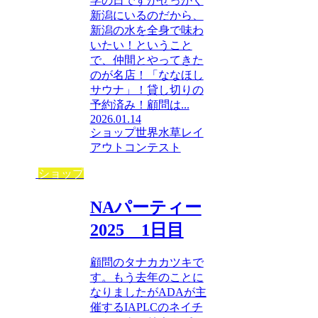
学の日ですがせっかく
新潟にいるのだから、
新潟の水を全身で味わ
いたい！ということ
で、仲間とやってきた
のが名店！「ななほし
サウナ」！貸し切りの
予約済み！顧問は...
2026.01.14
ショップ
世界水草レイ
アウトコンテスト
ショップ
NAパーティー
2025 1日目
顧問のタナカカツキで
す。もう去年のことに
なりましたがADAが主
催するIAPLCのネイチ