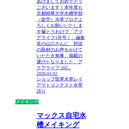
あけましておめでとう
ございます！本年度も
京都精華大学水槽学部
（架空）水草ブログよ
ろしくお願いいたしま
す😁とうわけで「アク
アライフ1月号！」編集
長の山口さんに、対談
の取材のお声をかけて
いただき無事、掲載の
運びとなりました。ア
クアライフ 202...
2026.01.02
ショップ
世界水草レイ
アウトコンテスト
水草
語り
メイキング
マックス自宅水
槽メイキング