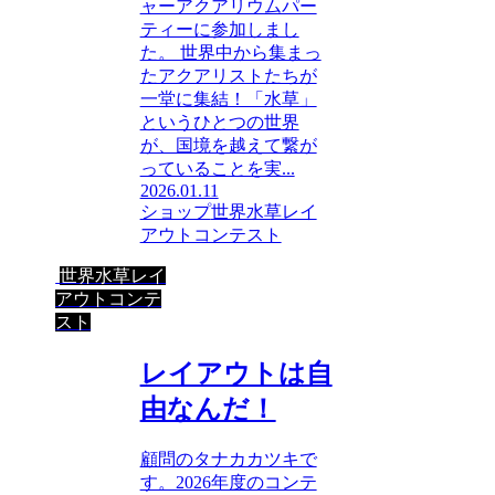
ャーアクアリウムパー
ティーに参加しまし
た。 世界中から集まっ
たアクアリストたちが
一堂に集結！「水草」
というひとつの世界
が、国境を越えて繋が
っていることを実...
2026.01.11
ショップ
世界水草レイ
アウトコンテスト
世界水草レイ
アウトコンテ
スト
レイアウトは自
由なんだ！
顧問のタナカカツキで
す。2026年度のコンテ