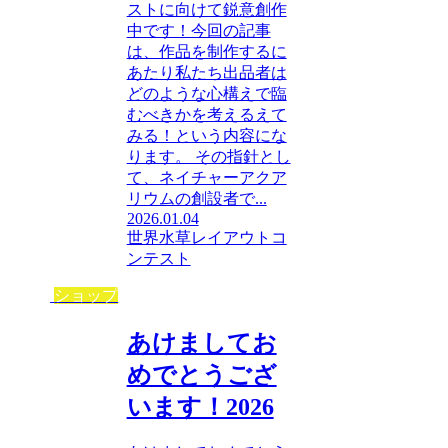
ストに向けて鋭意創作
中です！今回の記事
は、作品を制作するに
あたり私たち出品者は
どのような心構えで臨
むべきかを考えるえて
みる！という内容にな
ります。 その指針とし
て、ネイチャーアクア
リウムの創設者で...
2026.01.04
世界水草レイアウトコ
ンテスト
ショップ
あけましてお
めでとうござ
います！2026