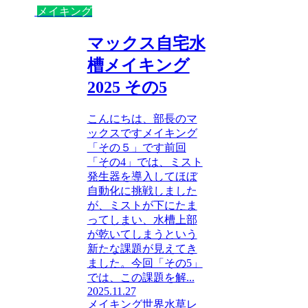
メイキング
マックス自宅水
槽メイキング
2025 その5
こんにちは、部長のマ
ックスですメイキング
「その５」です前回
「その4」では、ミスト
発生器を導入してほぼ
自動化に挑戦しました
が、ミストが下にたま
ってしまい、水槽上部
が乾いてしまうという
新たな課題が見えてき
ました。今回「その5」
では、この課題を解...
2025.11.27
メイキング
世界水草レ