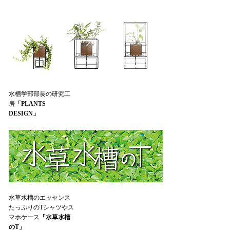
水槽学部部長の研究工
房
「PLANTS
DESIGN」
水草水槽のエッセンス
たっぷりのTシャツやス
マホケース
「水草水槽
のT」