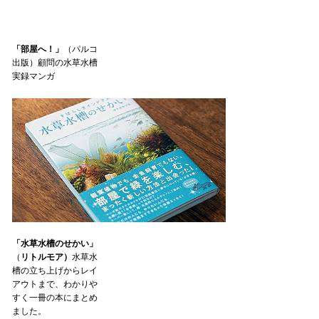
「部屋へ！」
（パルコ
出版）顧問の水草水槽
実録マンガ
「水草水槽のせかい」
（
リトルモア）
水草水
槽の立ち上げからレイ
アウトまで、わかりや
すく一冊の本にまとめ
ました。