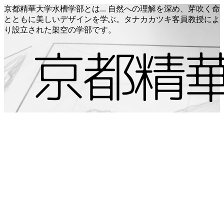
京都精華大学水槽学部とは... 自然への理解を深め、芽吹く命
とともに美しいデザインを学ぶ。タナカカツキ客員教授によ
り設立された架空の学部です。