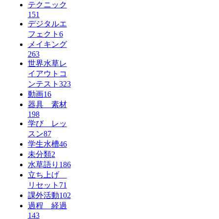
テクニック
151
デジタルエ
フェクト
6
メイキング
263
世界水草レ
イアウトコ
ンテスト
323
動画
16
器具 素材
198
学び レッ
スン
87
学生水槽
46
未分類
2
水草語り
186
立ち上げ
リセット
71
課外活動
102
過程 経過
143