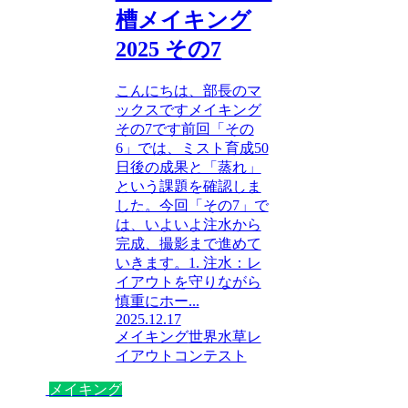
槽メイキング
2025 その7
こんにちは、部長のマ
ックスですメイキング
その7です前回「その
6」では、ミスト育成50
日後の成果と「蒸れ」
という課題を確認しま
した。今回「その7」で
は、いよいよ注水から
完成、撮影まで進めて
いきます。1. 注水：レ
イアウトを守りながら
慎重にホー...
2025.12.17
メイキング
世界水草レ
イアウトコンテスト
メイキング