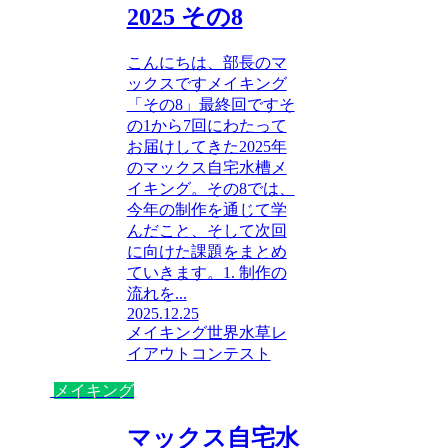
2025 その8
こんにちは、部長のマ
ックスですメイキング
「その8」最終回ですそ
の1から7回にわたって
お届けしてきた2025年
のマックス自宅水槽メ
イキング。その8では、
今年の制作を通じて学
んだこと、そして次回
に向けた課題をまとめ
ていきます。1. 制作の
流れを...
2025.12.25
メイキング
世界水草レ
イアウトコンテスト
メイキング
マックス自宅水