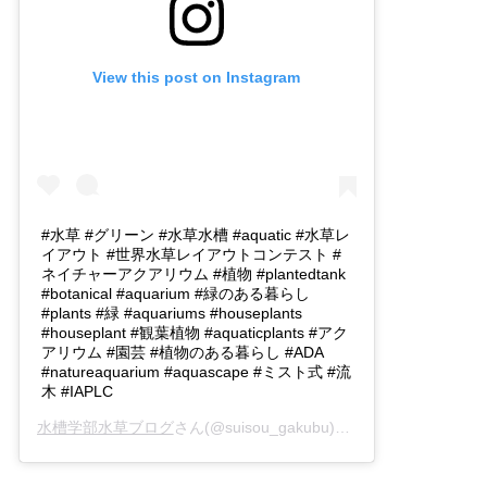
View this post on Instagram
#水草 #グリーン #水草水槽 #aquatic #水草レ
イアウト #世界水草レイアウトコンテスト #
ネイチャーアクアリウム #植物 #plantedtank
#botanical #aquarium #緑のある暮らし
#plants #緑 #aquariums #houseplants
#houseplant #観葉植物 #aquaticplants #アク
アリウム #園芸 #植物のある暮らし #ADA
#natureaquarium #aquascape #ミスト式 #流
木 #IAPLC
水槽学部水草ブログ
さん(@suisou_gakubu)がシェアした投稿 -
2