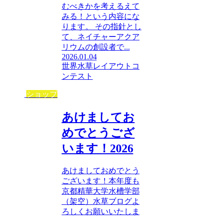
むべきかを考えるえて
みる！という内容にな
ります。 その指針とし
て、ネイチャーアクア
リウムの創設者で...
2026.01.04
世界水草レイアウトコ
ンテスト
ショップ
あけましてお
めでとうござ
います！2026
あけましておめでとう
ございます！本年度も
京都精華大学水槽学部
（架空）水草ブログよ
ろしくお願いいたしま