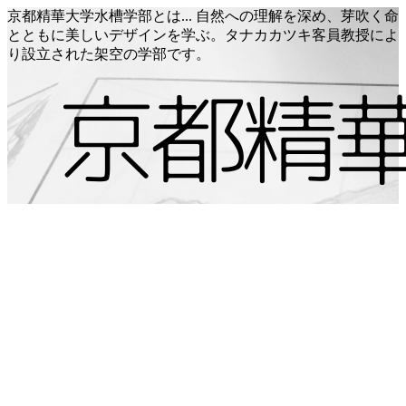
京都精華大学水槽学部とは... 自然への理解を深め、芽吹く命
とともに美しいデザインを学ぶ。タナカカツキ客員教授によ
り設立された架空の学部です。