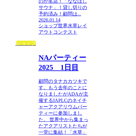
のが名店！「ななほし
サウナ」！貸し切りの
予約済み！顧問は...
2026.01.14
ショップ
世界水草レイ
アウトコンテスト
ショップ
NAパーティー
2025 1日目
顧問のタナカカツキで
す。もう去年のことに
なりましたがADAが主
催するIAPLCのネイチ
ャーアクアリウムパー
ティーに参加しまし
た。 世界中から集まっ
たアクアリストたちが
一堂に集結！「水草」