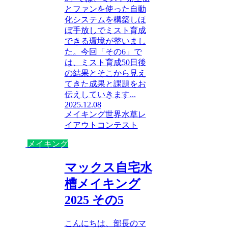
とファンを使った自動
化システムを構築しほ
ぼ手放しでミスト育成
できる環境が整いまし
た。今回「その6」で
は、ミスト育成50日後
の結果とそこから見え
てきた成果と課題をお
伝えしていきます...
2025.12.08
メイキング
世界水草レ
イアウトコンテスト
メイキング
マックス自宅水
槽メイキング
2025 その5
こんにちは、部長のマ