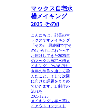
マックス自宅水
槽メイキング
2025 その8
こんにちは、部長のマ
ックスですメイキング
「その8」最終回ですそ
の1から7回にわたって
お届けしてきた2025年
のマックス自宅水槽メ
イキング。その8では、
今年の制作を通じて学
んだこと、そして次回
に向けた課題をまとめ
ていきます。1. 制作の
流れを...
2025.12.25
メイキング
世界水草レ
イアウトコンテスト