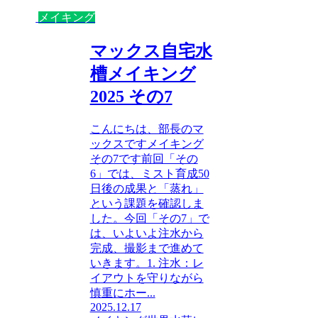
メイキング
マックス自宅水
槽メイキング
2025 その7
こんにちは、部長のマ
ックスですメイキング
その7です前回「その
6」では、ミスト育成50
日後の成果と「蒸れ」
という課題を確認しま
した。今回「その7」で
は、いよいよ注水から
完成、撮影まで進めて
いきます。1. 注水：レ
イアウトを守りながら
慎重にホー...
2025.12.17