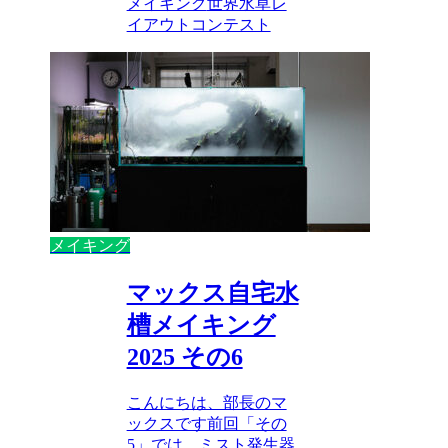
メイキング
世界水草レ
イアウトコンテスト
メイキング
マックス自宅水
槽メイキング
2025 その6
こんにちは、部長のマ
ックスです前回「その
5」では、ミスト発生器