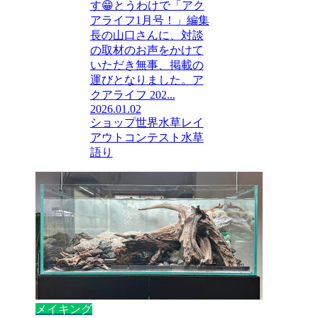
す😁とうわけで「アク
アライフ1月号！」編集
長の山口さんに、対談
の取材のお声をかけて
いただき無事、掲載の
運びとなりました。ア
クアライフ 202...
2026.01.02
ショップ
世界水草レイ
アウトコンテスト
水草
語り
メイキング