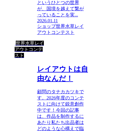
というひとつの世界
が、国境を越えて繋が
っていることを実...
2026.01.11
ショップ
世界水草レイ
アウトコンテスト
世界水草レイ
アウトコンテ
スト
レイアウトは自
由なんだ！
顧問のタナカカツキで
す。2026年度のコンテ
ストに向けて鋭意創作
中です！今回の記事
は、作品を制作するに
あたり私たち出品者は
どのような心構えで臨