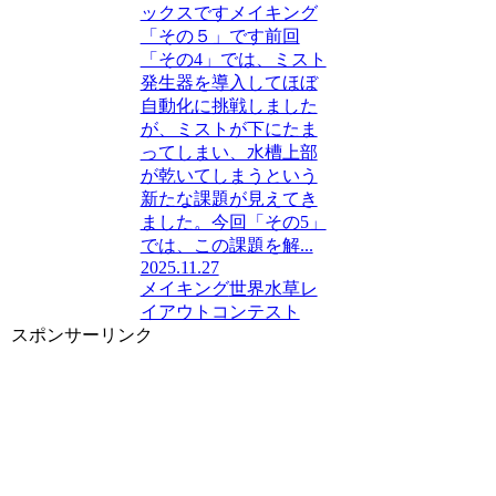
ックスですメイキング
「その５」です前回
「その4」では、ミスト
発生器を導入してほぼ
自動化に挑戦しました
が、ミストが下にたま
ってしまい、水槽上部
が乾いてしまうという
新たな課題が見えてき
ました。今回「その5」
では、この課題を解...
2025.11.27
メイキング
世界水草レ
イアウトコンテスト
スポンサーリンク