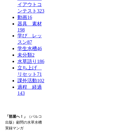
イアウトコ
ンテスト
323
動画
16
器具 素材
198
学び レッ
スン
87
学生水槽
46
未分類
2
水草語り
186
立ち上げ
リセット
71
課外活動
102
過程 経過
143
「部屋へ！」
（パルコ
出版）顧問の水草水槽
実録マンガ