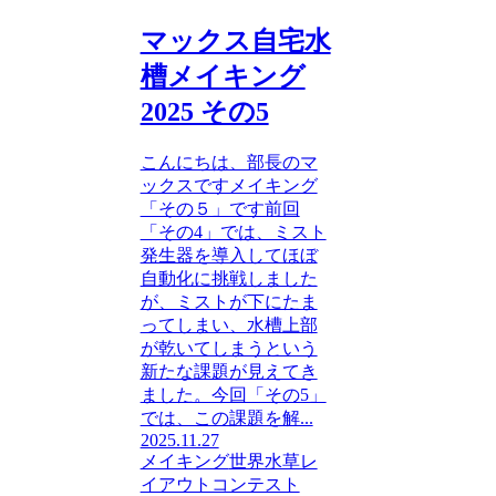
マックス自宅水
槽メイキング
2025 その5
こんにちは、部長のマ
ックスですメイキング
「その５」です前回
「その4」では、ミスト
発生器を導入してほぼ
自動化に挑戦しました
が、ミストが下にたま
ってしまい、水槽上部
が乾いてしまうという
新たな課題が見えてき
ました。今回「その5」
では、この課題を解...
2025.11.27
メイキング
世界水草レ
イアウトコンテスト