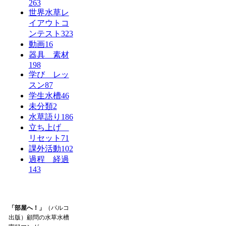
263
世界水草レ
イアウトコ
ンテスト
323
動画
16
器具 素材
198
学び レッ
スン
87
学生水槽
46
未分類
2
水草語り
186
立ち上げ
リセット
71
課外活動
102
過程 経過
143
「部屋へ！」
（パルコ
出版）顧問の水草水槽