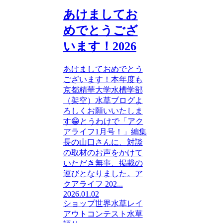
あけましてお
めでとうござ
います！2026
あけましておめでとう
ございます！本年度も
京都精華大学水槽学部
（架空）水草ブログよ
ろしくお願いいたしま
す😁とうわけで「アク
アライフ1月号！」編集
長の山口さんに、対談
の取材のお声をかけて
いただき無事、掲載の
運びとなりました。ア
クアライフ 202...
2026.01.02
ショップ
世界水草レイ
アウトコンテスト
水草