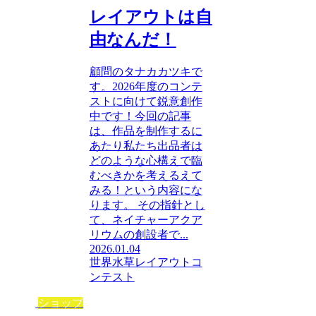
レイアウトは自
由なんだ！
顧問のタナカカツキで
す。2026年度のコンテ
ストに向けて鋭意創作
中です！今回の記事
は、作品を制作するに
あたり私たち出品者は
どのような心構えで臨
むべきかを考えるえて
みる！という内容にな
ります。 その指針とし
て、ネイチャーアクア
リウムの創設者で...
2026.01.04
世界水草レイアウトコ
ンテスト
ショップ