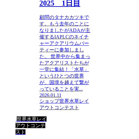
2025 1日目
顧問のタナカカツキで
す。もう去年のことに
なりましたがADAが主
催するIAPLCのネイチ
ャーアクアリウムパー
ティーに参加しまし
た。 世界中から集まっ
たアクアリストたちが
一堂に集結！「水草」
というひとつの世界
が、国境を越えて繋が
っていることを実...
2026.01.11
ショップ
世界水草レイ
アウトコンテスト
世界水草レイ
アウトコンテ
スト