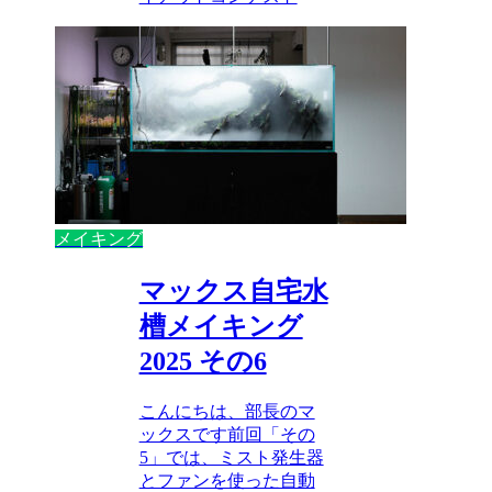
メイキング
マックス自宅水
槽メイキング
2025 その6
こんにちは、部長のマ
ックスです前回「その
5」では、ミスト発生器
とファンを使った自動