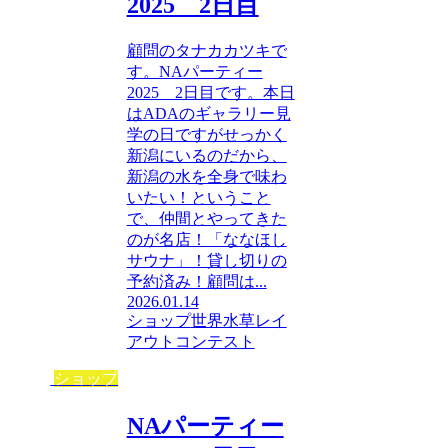
2025 2日目
顧問のタナカカツキで
す。NAパーティー
2025 2日目です。本日
はADAのギャラリー見
学の日ですがせっかく
新潟にいるのだから、
新潟の水を全身で味わ
いたい！ということ
で、仲間とやってきた
のが名店！「ななほし
サウナ」！貸し切りの
予約済み！顧問は...
2026.01.14
ショップ
世界水草レイ
アウトコンテスト
ショップ
NAパーティー