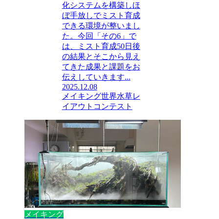
化システムを構築しほ
ぼ手放しでミスト育成
できる環境が整いまし
た。今回「その6」で
は、ミスト育成50日後
の結果とそこから見え
てきた成果と課題をお
伝えしていきます...
2025.12.08
メイキング
世界水草レ
イアウトコンテスト
メイキング