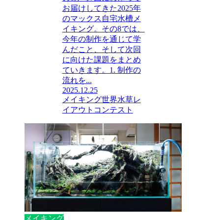
お届けしてきた2025年
のマックス自宅水槽メ
イキング。その8では、
今年の制作を通じて学
んだこと、そして次回
に向けた課題をまとめ
ていきます。1. 制作の
流れを...
2025.12.25
メイキング
世界水草レ
イアウトコンテスト
メイキング