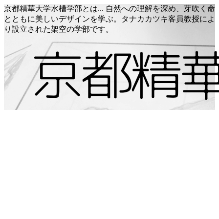
京都精華大学水槽学部とは... 自然への理解を深め、芽吹く命
とともに美しいデザインを学ぶ。タナカカツキ客員教授によ
り設立された架空の学部です。