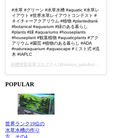
#水草 #グリーン #水草水槽 #aquatic #水草レ
イアウト #世界水草レイアウトコンテスト #
ネイチャーアクアリウム #植物 #plantedtank
#botanical #aquarium #緑のある暮らし
#plants #緑 #aquariums #houseplants
#houseplant #観葉植物 #aquaticplants #アク
アリウム #園芸 #植物のある暮らし #ADA
#natureaquarium #aquascape #ミスト式 #流
木 #IAPLC
水槽学部水草ブログ
さん(@suisou_gakubu)がシェアした投稿 -
2
POPULAR
世界ランク19位の
水草水槽の作り
方 その4