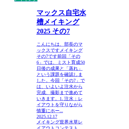
マックス自宅水
槽メイキング
2025 その7
こんにちは、部長のマ
ックスですメイキング
その7です前回「その
6」では、ミスト育成50
日後の成果と「蒸れ」
という課題を確認しま
した。今回「その7」で
は、いよいよ注水から
完成、撮影まで進めて
いきます。1. 注水：レ
イアウトを守りながら
慎重にホー...
2025.12.17
メイキング
世界水草レ
イアウトコンテスト