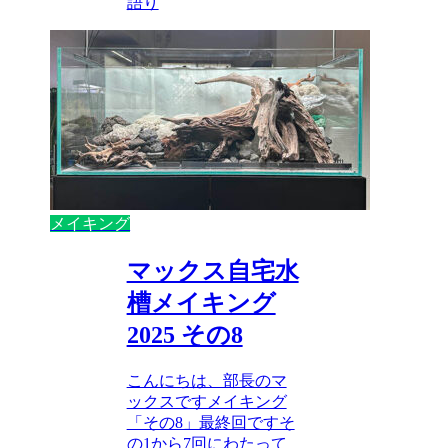
語り
メイキング
マックス自宅水
槽メイキング
2025 その8
こんにちは、部長のマ
ックスですメイキング
「その8」最終回ですそ
の1から7回にわたって