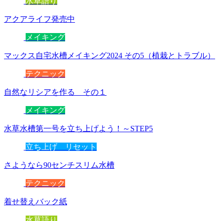
水草語り
アクアライフ発売中
メイキング
マックス自宅水槽メイキング2024 その5（植栽とトラブル）
テクニック
自然なリシアを作る その１
メイキング
水草水槽第一号を立ち上げよう！～STEP5
立ち上げ リセット
さようなら90センチスリム水槽
テクニック
着せ替えバック紙
水草語り