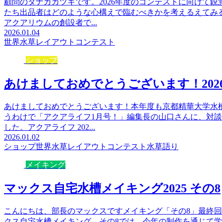
顧問のタナカカツキです。2026年度のコンテストに向けて
たち出品者はどのような心構えで臨むべきかを考えるえてみ
アクアリウムの創設者で...
2026.01.04
世界水草レイアウトコンテスト
ショップ
あけましておめでとうございます！202
あけましておめでとうございます！本年度も京都精華大学水
うわけで「アクアライフ1月号！」編集長の山口さんに、対
した。アクアライフ 202...
2026.01.02
ショップ
世界水草レイアウトコンテスト
水草語り
メイキング
マックス自宅水槽メイキング2025 その8
こんにちは、部長のマックスですメイキング「その8」最終回で
クス自宅水槽メイキング。その8では、今年の制作を通じて