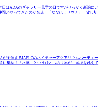
。本日はADAのギャラリー見学の日ですがせっかく新潟にい
仲間とやってきたのが名店！「ななほしサウナ」！貸し切
Aが主催するIAPLCのネイチャーアクアリウムパーティー
一堂に集結！「水草」というひとつの世界が、国境を越えて