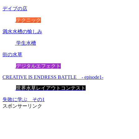
デイブの店
テクニック
満水水槽の愉しみ
学生水槽
街の水草
デジタルエフェクト
CREATIVE IS ENDRESS BATTLE - episode1-
世界水草レイアウトコンテスト
失敗に学ぶ その1
スポンサーリンク