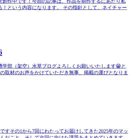
鋭意創作中です！今回の記事は、作品を制作するにあたり私
る！という内容になります。 その指針として、ネイチャー
6
槽学部（架空）水草ブログよろしくお願いいたします😁と
談の取材のお声をかけていただき無事、掲載の運びとなりま
すその1から7回にわたってお届けしてきた2025年のマッ
学んだこと、そして次回に向けた課題をまとめていきます。