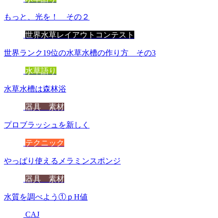
もっと、光を！ その２
世界水草レイアウトコンテスト
世界ランク19位の水草水槽の作り方 その3
水草語り
水草水槽は森林浴
器具 素材
プロブラッシュを新しく
テクニック
やっぱり使えるメラミンスポンジ
器具 素材
水質を調べよう①ｐH値
CAJ