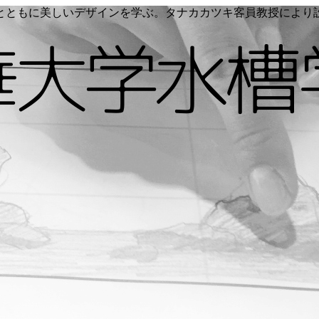
く命とともに美しいデザインを学ぶ。タナカカツキ客員教授によ