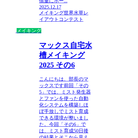
慎重にホー...
2025.12.17
メイキング
世界水草レ
イアウトコンテスト
メイキング
マックス自宅水
槽メイキング
2025 その6
こんにちは、部長のマ
ックスです前回「その
5」では、ミスト発生器
とファンを使った自動
化システムを構築しほ
ぼ手放しでミスト育成
できる環境が整いまし
た。今回「その6」で
は、ミスト育成50日後
の結果とそこから見え