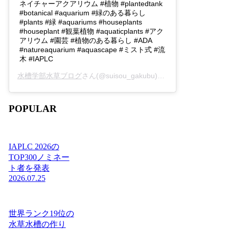
ネイチャーアクアリウム #植物 #plantedtank
#botanical #aquarium #緑のある暮らし
#plants #緑 #aquariums #houseplants
#houseplant #観葉植物 #aquaticplants #アク
アリウム #園芸 #植物のある暮らし #ADA
#natureaquarium #aquascape #ミスト式 #流
木 #IAPLC
水槽学部水草ブログ
さん(@suisou_gakubu)がシェアした投稿 -
2
POPULAR
IAPLC 2026の
TOP300ノミネー
ト者を発表
2026.07.25
世界ランク19位の
水草水槽の作り