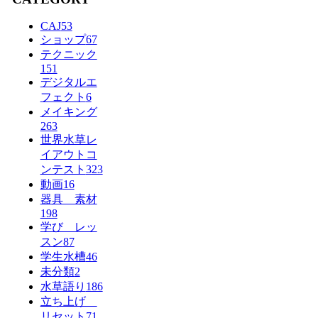
CAJ
53
ショップ
67
テクニック
151
デジタルエ
フェクト
6
メイキング
263
世界水草レ
イアウトコ
ンテスト
323
動画
16
器具 素材
198
学び レッ
スン
87
学生水槽
46
未分類
2
水草語り
186
立ち上げ
リセット
71