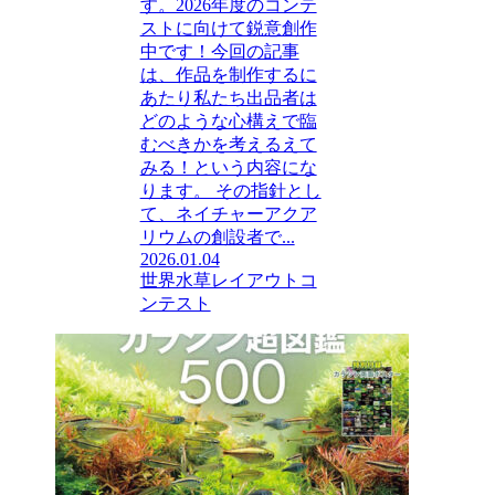
す。2026年度のコンテ
ストに向けて鋭意創作
中です！今回の記事
は、作品を制作するに
あたり私たち出品者は
どのような心構えで臨
むべきかを考えるえて
みる！という内容にな
ります。 その指針とし
て、ネイチャーアクア
リウムの創設者で...
2026.01.04
世界水草レイアウトコ
ンテスト