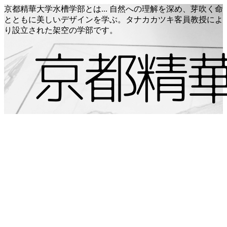
京都精華大学水槽学部とは... 自然への理解を深め、芽吹く命
とともに美しいデザインを学ぶ。タナカカツキ客員教授によ
り設立された架空の学部です。