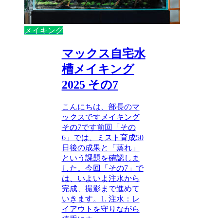
メイキング
マックス自宅水
槽メイキング
2025 その7
こんにちは、部長のマ
ックスですメイキング
その7です前回「その
6」では、ミスト育成50
日後の成果と「蒸れ」
という課題を確認しま
した。今回「その7」で
は、いよいよ注水から
完成、撮影まで進めて
いきます。1. 注水：レ
イアウトを守りながら