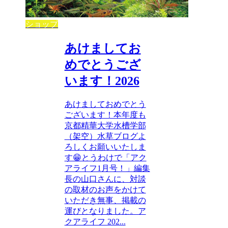
ショップ
あけましてお
めでとうござ
います！2026
あけましておめでとう
ございます！本年度も
京都精華大学水槽学部
（架空）水草ブログよ
ろしくお願いいたしま
す😁とうわけで「アク
アライフ1月号！」編集
長の山口さんに、対談
の取材のお声をかけて
いただき無事、掲載の
運びとなりました。ア
クアライフ 202...