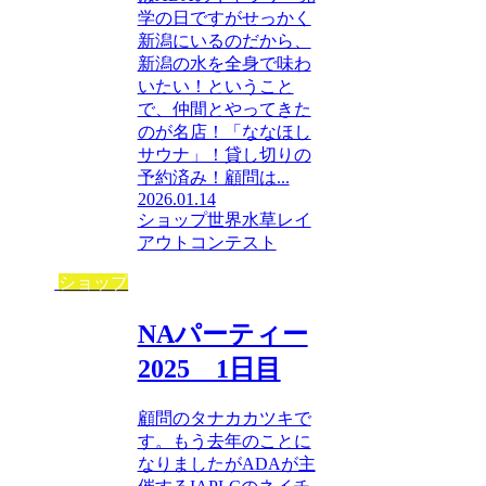
学の日ですがせっかく
新潟にいるのだから、
新潟の水を全身で味わ
いたい！ということ
で、仲間とやってきた
のが名店！「ななほし
サウナ」！貸し切りの
予約済み！顧問は...
2026.01.14
ショップ
世界水草レイ
アウトコンテスト
ショップ
NAパーティー
2025 1日目
顧問のタナカカツキで
す。もう去年のことに
なりましたがADAが主