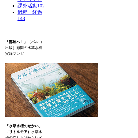
課外活動
102
過程 経過
143
「部屋へ！」
（パルコ
出版）顧問の水草水槽
実録マンガ
「水草水槽のせかい」
（
リトルモア）
水草水
槽の立ち上げからレイ