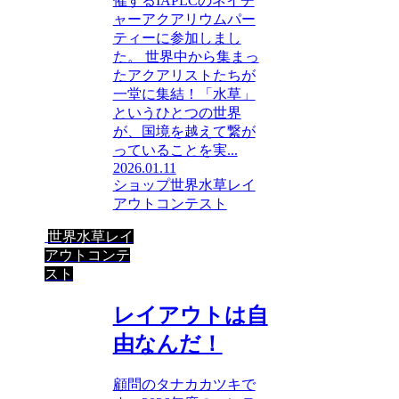
催するIAPLCのネイチ
ャーアクアリウムパー
ティーに参加しまし
た。 世界中から集まっ
たアクアリストたちが
一堂に集結！「水草」
というひとつの世界
が、国境を越えて繋が
っていることを実...
2026.01.11
ショップ
世界水草レイ
アウトコンテスト
世界水草レイ
アウトコンテ
スト
レイアウトは自
由なんだ！
顧問のタナカカツキで