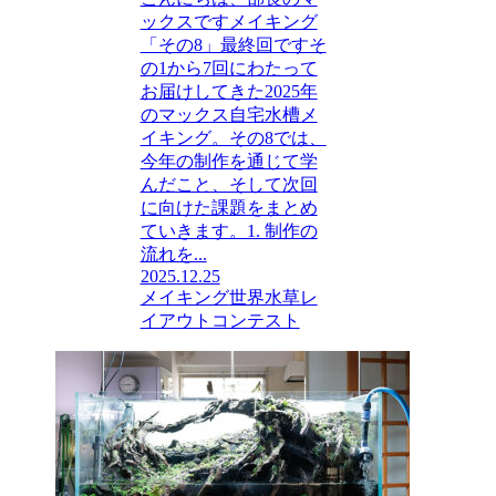
ックスですメイキング
「その8」最終回ですそ
の1から7回にわたって
お届けしてきた2025年
のマックス自宅水槽メ
イキング。その8では、
今年の制作を通じて学
んだこと、そして次回
に向けた課題をまとめ
ていきます。1. 制作の
流れを...
2025.12.25
メイキング
世界水草レ
イアウトコンテスト