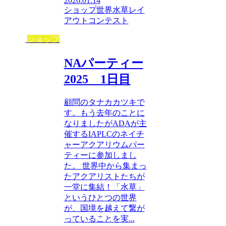
2026.01.14
ショップ
世界水草レイ
アウトコンテスト
ショップ
NAパーティー
2025 1日目
顧問のタナカカツキで
す。もう去年のことに
なりましたがADAが主
催するIAPLCのネイチ
ャーアクアリウムパー
ティーに参加しまし
た。 世界中から集まっ
たアクアリストたちが
一堂に集結！「水草」
というひとつの世界
が、国境を越えて繋が
っていることを実...