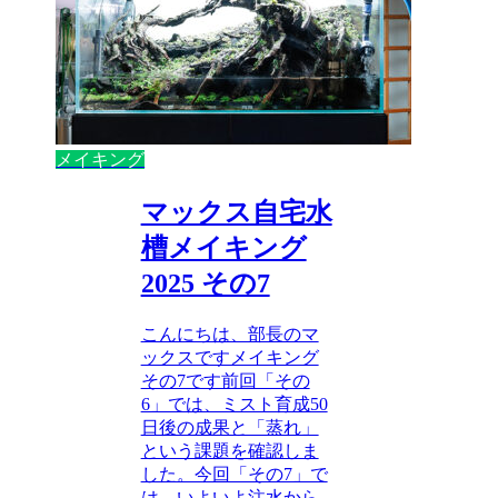
メイキング
マックス自宅水
槽メイキング
2025 その7
こんにちは、部長のマ
ックスですメイキング
その7です前回「その
6」では、ミスト育成50
日後の成果と「蒸れ」
という課題を確認しま
した。今回「その7」で
は、いよいよ注水から