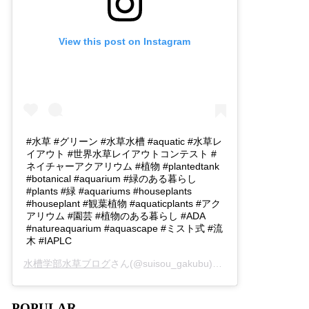
View this post on Instagram
#水草 #グリーン #水草水槽 #aquatic #水草レ
イアウト #世界水草レイアウトコンテスト #
ネイチャーアクアリウム #植物 #plantedtank
#botanical #aquarium #緑のある暮らし
#plants #緑 #aquariums #houseplants
#houseplant #観葉植物 #aquaticplants #アク
アリウム #園芸 #植物のある暮らし #ADA
#natureaquarium #aquascape #ミスト式 #流
木 #IAPLC
水槽学部水草ブログ
さん(@suisou_gakubu)がシェアした投稿 -
2
POPULAR