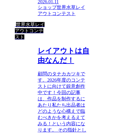
2026.01.11
ショップ
世界水草レイ
アウトコンテスト
世界水草レイ
アウトコンテ
スト
レイアウトは自
由なんだ！
顧問のタナカカツキで
す。2026年度のコンテ
ストに向けて鋭意創作
中です！今回の記事
は、作品を制作するに
あたり私たち出品者は
どのような心構えで臨
むべきかを考えるえて
みる！という内容にな
ります。 その指針とし