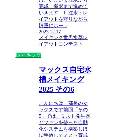
完成、撮影まで進めて
いきます。1. 注水：レ
イアウトを守りながら
慎重にホー...
2025.12.17
メイキング
世界水草レ
イアウトコンテスト
メイキング
マックス自宅水
槽メイキング
2025 その6
こんにちは、部長のマ
ックスです前回「その
5」では、ミスト発生器
とファンを使った自動
化システムを構築しほ
ぼ手放しでミスト育成