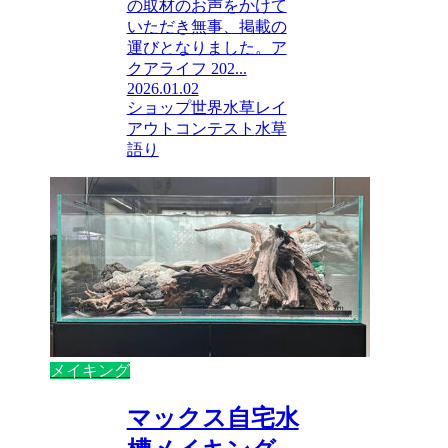
の取材のお声をかけて
いただき無事、掲載の
運びとなりました。ア
クアライフ 202...
2026.01.02
ショップ
世界水草レイ
アウトコンテスト
水草
語り
メイキング
マックス自宅水