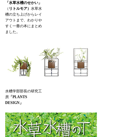
「水草水槽のせかい」
（
リトルモア）
水草水
槽の立ち上げからレイ
アウトまで、わかりや
すく一冊の本にまとめ
ました。
水槽学部部長の研究工
房
「PLANTS
DESIGN」