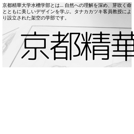
京都精華大学水槽学部とは... 自然への理解を深め、芽吹く命
とともに美しいデザインを学ぶ。タナカカツキ客員教授によ
り設立された架空の学部です。