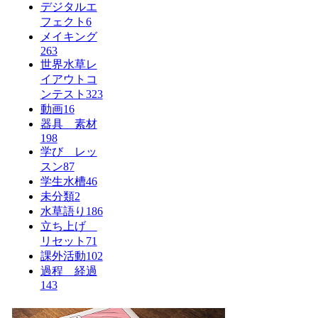
デジタルエ
フェクト
6
メイキング
263
世界水草レ
イアウトコ
ンテスト
323
動画
16
器具 素材
198
学び レッ
スン
87
学生水槽
46
未分類
2
水草語り
186
立ち上げ
リセット
71
課外活動
102
過程 経過
143