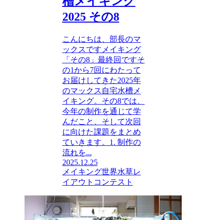
槽メイキング
2025 その8
こんにちは、部長のマ
ックスですメイキング
「その8」最終回ですそ
の1から7回にわたって
お届けしてきた2025年
のマックス自宅水槽メ
イキング。その8では、
今年の制作を通じて学
んだこと、そして次回
に向けた課題をまとめ
ていきます。1. 制作の
流れを...
2025.12.25
メイキング
世界水草レ
イアウトコンテスト