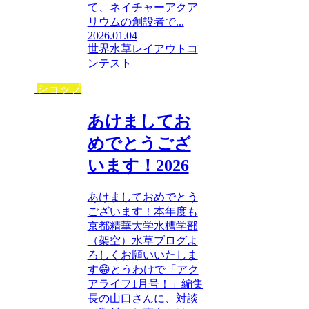
て、ネイチャーアクア
リウムの創設者で...
2026.01.04
世界水草レイアウトコ
ンテスト
ショップ
あけましてお
めでとうござ
います！2026
あけましておめでとう
ございます！本年度も
京都精華大学水槽学部
（架空）水草ブログよ
ろしくお願いいたしま
す😁とうわけで「アク
アライフ1月号！」編集
長の山口さんに、対談