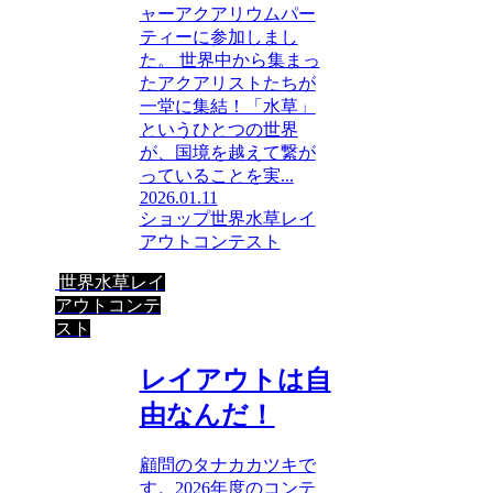
ャーアクアリウムパー
ティーに参加しまし
た。 世界中から集まっ
たアクアリストたちが
一堂に集結！「水草」
というひとつの世界
が、国境を越えて繋が
っていることを実...
2026.01.11
ショップ
世界水草レイ
アウトコンテスト
世界水草レイ
アウトコンテ
スト
レイアウトは自
由なんだ！
顧問のタナカカツキで
す。2026年度のコンテ