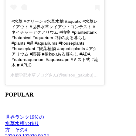
#水草 #グリーン #水草水槽 #aquatic #水草レ
イアウト #世界水草レイアウトコンテスト #
ネイチャーアクアリウム #植物 #plantedtank
#botanical #aquarium #緑のある暮らし
#plants #緑 #aquariums #houseplants
#houseplant #観葉植物 #aquaticplants #アク
アリウム #園芸 #植物のある暮らし #ADA
#natureaquarium #aquascape #ミスト式 #流
木 #IAPLC
水槽学部水草ブログ
さん(@suisou_gakubu)がシェアした投稿 -
2
POPULAR
世界ランク19位の
水草水槽の作り
方 その4
2020.09.19
2020.09.23