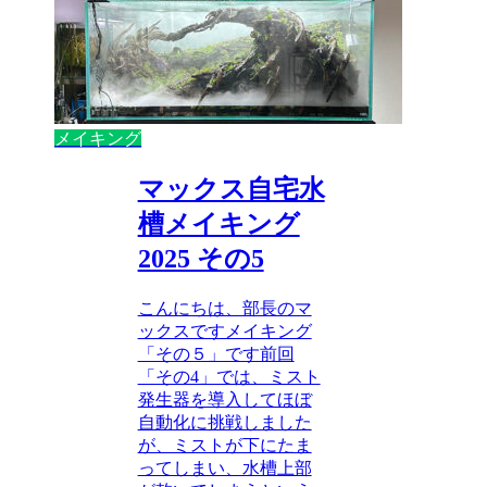
メイキング
マックス自宅水
槽メイキング
2025 その5
こんにちは、部長のマ
ックスですメイキング
「その５」です前回
「その4」では、ミスト
発生器を導入してほぼ
自動化に挑戦しました
が、ミストが下にたま
ってしまい、水槽上部