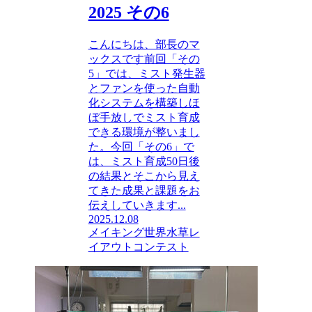
2025 その6
こんにちは、部長のマ
ックスです前回「その
5」では、ミスト発生器
とファンを使った自動
化システムを構築しほ
ぼ手放しでミスト育成
できる環境が整いまし
た。今回「その6」で
は、ミスト育成50日後
の結果とそこから見え
てきた成果と課題をお
伝えしていきます...
2025.12.08
メイキング
世界水草レ
イアウトコンテスト