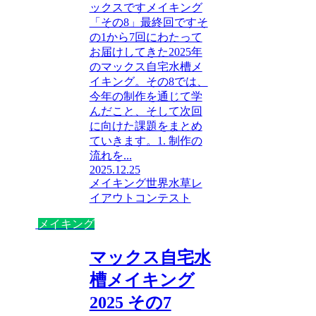
ックスですメイキング
「その8」最終回ですそ
の1から7回にわたって
お届けしてきた2025年
のマックス自宅水槽メ
イキング。その8では、
今年の制作を通じて学
んだこと、そして次回
に向けた課題をまとめ
ていきます。1. 制作の
流れを...
2025.12.25
メイキング
世界水草レ
イアウトコンテスト
メイキング
マックス自宅水
槽メイキング
2025 その7