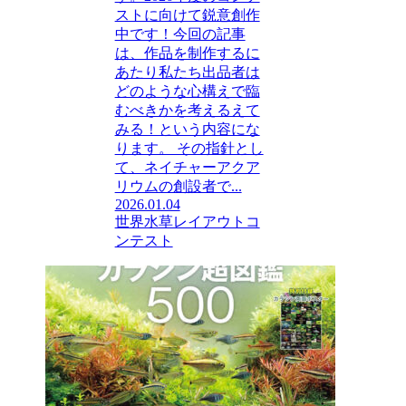
ストに向けて鋭意創作
中です！今回の記事
は、作品を制作するに
あたり私たち出品者は
どのような心構えで臨
むべきかを考えるえて
みる！という内容にな
ります。 その指針とし
て、ネイチャーアクア
リウムの創設者で...
2026.01.04
世界水草レイアウトコ
ンテスト