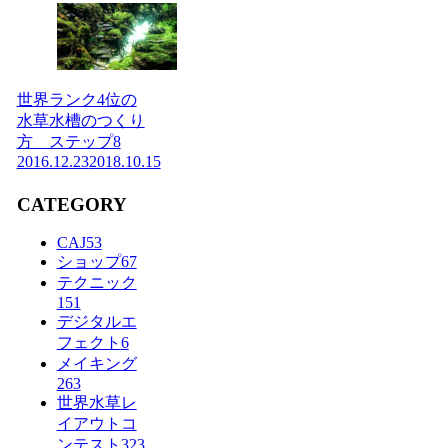
世界ランク4位の
水草水槽のつくり
方 ステップ8
2016.12.23
2018.10.15
CATEGORY
CAJ
53
ショップ
67
テクニック
151
デジタルエ
フェクト
6
メイキング
263
世界水草レ
イアウトコ
ンテスト
323