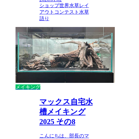
ショップ
世界水草レイ
アウトコンテスト
水草
語り
メイキング
マックス自宅水
槽メイキング
2025 その8
こんにちは、部長のマ