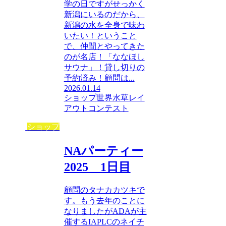
学の日ですがせっかく
新潟にいるのだから、
新潟の水を全身で味わ
いたい！ということ
で、仲間とやってきた
のが名店！「ななほし
サウナ」！貸し切りの
予約済み！顧問は...
2026.01.14
ショップ
世界水草レイ
アウトコンテスト
ショップ
NAパーティー
2025 1日目
顧問のタナカカツキで
す。もう去年のことに
なりましたがADAが主
催するIAPLCのネイチ