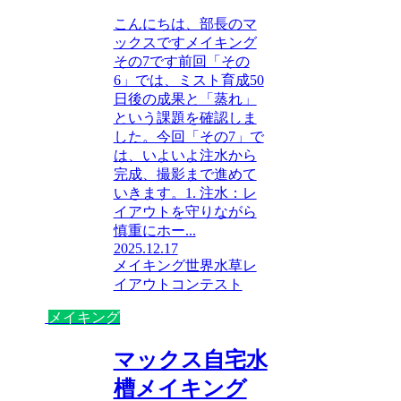
こんにちは、部長のマ
ックスですメイキング
その7です前回「その
6」では、ミスト育成50
日後の成果と「蒸れ」
という課題を確認しま
した。今回「その7」で
は、いよいよ注水から
完成、撮影まで進めて
いきます。1. 注水：レ
イアウトを守りながら
慎重にホー...
2025.12.17
メイキング
世界水草レ
イアウトコンテスト
メイキング
マックス自宅水
槽メイキング