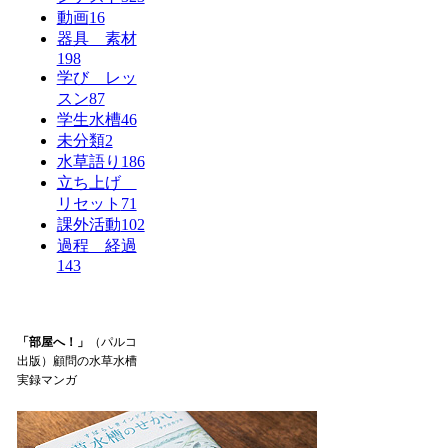
動画
16
器具 素材
198
学び レッ
スン
87
学生水槽
46
未分類
2
水草語り
186
立ち上げ
リセット
71
課外活動
102
過程 経過
143
「部屋へ！」
（パルコ
出版）顧問の水草水槽
実録マンガ