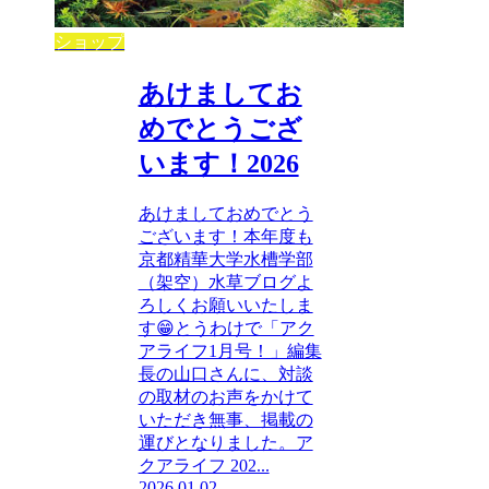
ショップ
あけましてお
めでとうござ
います！2026
あけましておめでとう
ございます！本年度も
京都精華大学水槽学部
（架空）水草ブログよ
ろしくお願いいたしま
す😁とうわけで「アク
アライフ1月号！」編集
長の山口さんに、対談
の取材のお声をかけて
いただき無事、掲載の
運びとなりました。ア
クアライフ 202...
2026.01.02