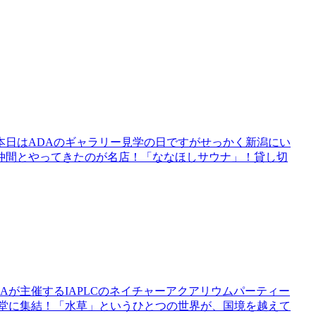
。本日はADAのギャラリー見学の日ですがせっかく新潟にい
仲間とやってきたのが名店！「ななほしサウナ」！貸し切
Aが主催するIAPLCのネイチャーアクアリウムパーティー
一堂に集結！「水草」というひとつの世界が、国境を越えて