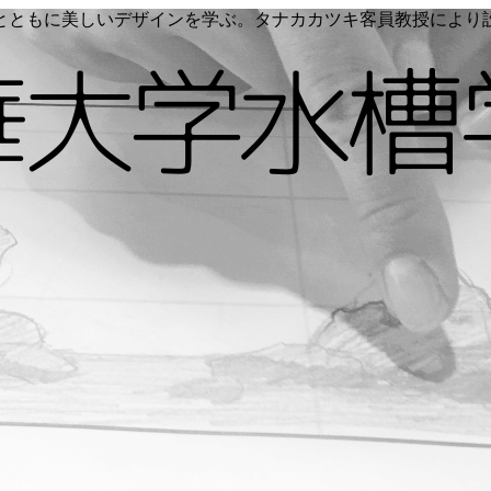
く命とともに美しいデザインを学ぶ。タナカカツキ客員教授によ