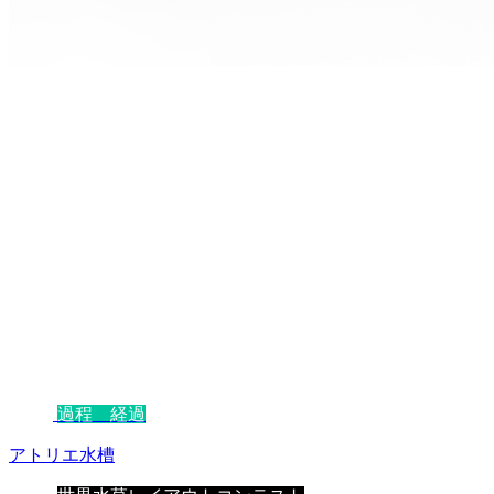
過程 経過
アトリエ水槽