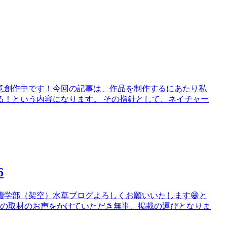
鋭意創作中です！今回の記事は、作品を制作するにあたり私
る！という内容になります。 その指針として、ネイチャー
6
槽学部（架空）水草ブログよろしくお願いいたします😁と
談の取材のお声をかけていただき無事、掲載の運びとなりま