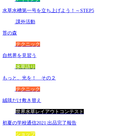
水草水槽第一号を立ち上げよう！～STEP5
課外活動
苔の森
テクニック
自然界を見習う
水草語り
もっと、光を！ その２
テクニック
絨毯だけ敷き替え
世界水草レイアウトコンテスト
初夏の学校通信2021 出品完了報告
ショップ