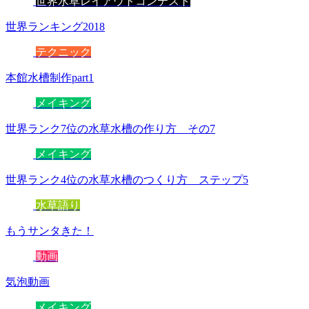
世界水草レイアウトコンテスト
世界ランキング2018
テクニック
本館水槽制作part1
メイキング
世界ランク7位の水草水槽の作り方 その7
メイキング
世界ランク4位の水草水槽のつくり方 ステップ5
水草語り
もうサンタきた！
動画
気泡動画
メイキング