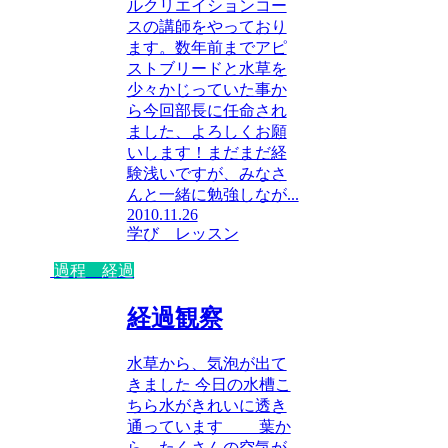
ルクリエイションコー
スの講師をやっており
ます。数年前までアピ
ストブリードと水草を
少々かじっていた事か
ら今回部長に任命され
ました、よろしくお願
いします！まだまだ経
験浅いですが、みなさ
んと一緒に勉強しなが...
2010.11.26
学び レッスン
過程 経過
経過観察
水草から、気泡が出て
きました 今日の水槽こ
ちら水がきれいに透き
通っています 葉か
ら、たくさんの空気が