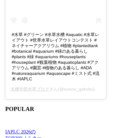
#水草 #グリーン #水草水槽 #aquatic #水草レ
イアウト #世界水草レイアウトコンテスト #
ネイチャーアクアリウム #植物 #plantedtank
#botanical #aquarium #緑のある暮らし
#plants #緑 #aquariums #houseplants
#houseplant #観葉植物 #aquaticplants #アク
アリウム #園芸 #植物のある暮らし #ADA
#natureaquarium #aquascape #ミスト式 #流
木 #IAPLC
水槽学部水草ブログ
さん(@suisou_gakubu)がシェアした投稿 -
2
POPULAR
IAPLC 2026の