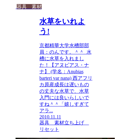
器具 素材
水草をいれよ
う!
京都精華大学水槽部部
員：のんです。＾＾ 水
槽に水草を入れまし
た！【アヌビアス・ナ
ナ】 (学名：Anubias
barteri var nana) 西アフリ
カ原産成長は遅いもの
の丈夫な水草で、水草
入門には良いらしいで
すね＾＾「嬉しすぎて
アラ...
2010.11.11
器具 素材
立ち上げ
リセット