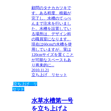
顧問のタナカカツキで
す。ある程度、植栽が
完了し、水槽のてっぺ
んまで注水を行いまし
た。水槽を設置してい
る場所は、デザイン科
の職員室になります。
現在は60cmの水槽を使
用していますが、実は
120cmサイズを置くこと
が可能なスペースもあ
り将来的に...
2010.11.21
立ち上げ リセット
立ち上げ リ
セット
水草水槽第一号
を立ち上げよ