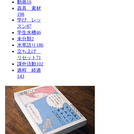
動画
16
器具 素材
198
学び レッ
スン
87
学生水槽
46
未分類
2
水草語り
186
立ち上げ
リセット
71
課外活動
102
過程 経過
143