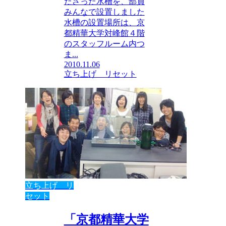
ださった水槽を、部員
みんなで設置しました
水槽の設置場所は、京
都精華大学対峰館４階
のスタッフルーム内つ
ま...
2010.11.06
立ち上げ リセット
立ち上げ リ
セット
「京都精華大学