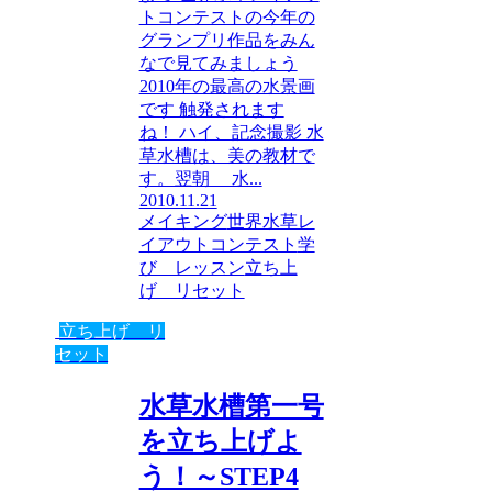
トコンテストの今年の
グランプリ作品をみん
なで見てみましょう
2010年の最高の水景画
です 触発されます
ね！ ハイ、記念撮影 水
草水槽は、美の教材で
す。翌朝 水...
2010.11.21
メイキング
世界水草レ
イアウトコンテスト
学
び レッスン
立ち上
げ リセット
立ち上げ リ
セット
水草水槽第一号
を立ち上げよ
う！～STEP4