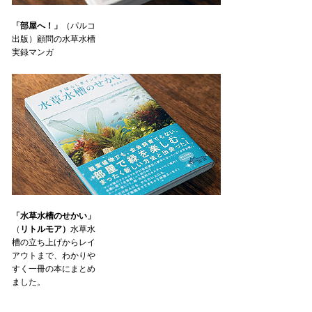
「部屋へ！」
（パルコ
出版）顧問の水草水槽
実録マンガ
「水草水槽のせかい」
（
リトルモア）
水草水
槽の立ち上げからレイ
アウトまで、わかりや
すく一冊の本にまとめ
ました。