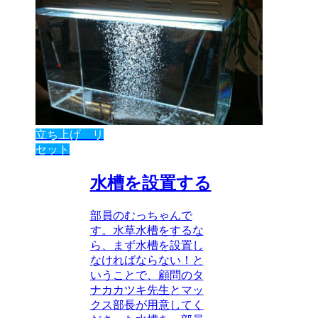
立ち上げ リ
セット
水槽を設置する
部員のむっちゃんで
す。水草水槽をするな
ら、まず水槽を設置し
なければならない！と
いうことで、顧問のタ
ナカカツキ先生とマッ
クス部長が用意してく