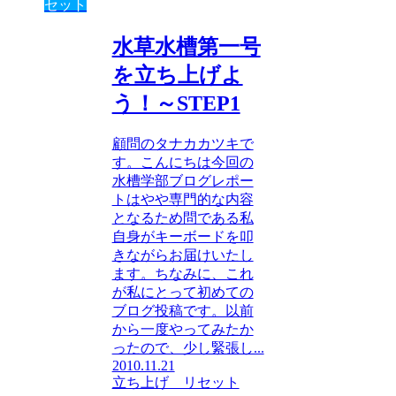
セット
水草水槽第一号
を立ち上げよ
う！～STEP1
顧問のタナカカツキで
す。こんにちは今回の
水槽学部ブログレポー
トはやや専門的な内容
となるため問である私
自身がキーボードを叩
きながらお届けいたし
ます。ちなみに、これ
が私にとって初めての
ブログ投稿です。以前
から一度やってみたか
ったので、少し緊張し...
2010.11.21
立ち上げ リセット