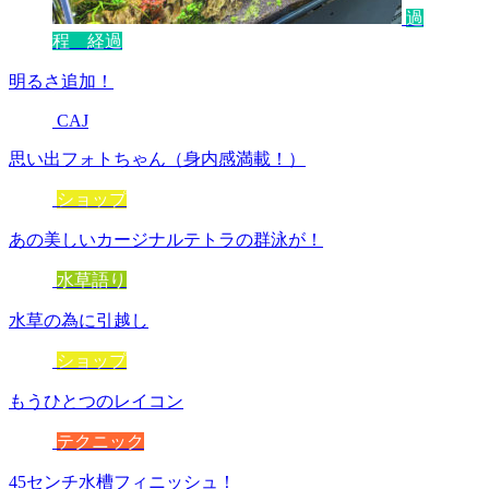
過
程 経過
明るさ追加！
CAJ
思い出フォトちゃん（身内感満載！）
ショップ
あの美しいカージナルテトラの群泳が！
水草語り
水草の為に引越し
ショップ
もうひとつのレイコン
テクニック
45センチ水槽フィニッシュ！