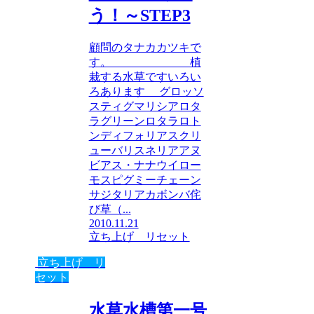
う！～STEP3
顧問のタナカカツキで
す。 植
栽する水草ですいろい
ろあります グロッソ
スティグマリシアロタ
ラグリーンロタラロト
ンディフォリアスクリ
ューバリスネリアアヌ
ビアス・ナナウイロー
モスピグミーチェーン
サジタリアカボンバ侘
び草（...
2010.11.21
立ち上げ リセット
立ち上げ リ
セット
水草水槽第一号