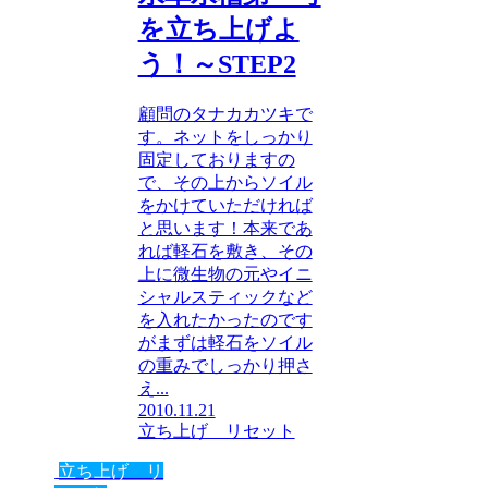
を立ち上げよ
う！～STEP2
顧問のタナカカツキで
す。ネットをしっかり
固定しておりますの
で、その上からソイル
をかけていただければ
と思います！本来であ
れば軽石を敷き、その
上に微生物の元やイニ
シャルスティックなど
を入れたかったのです
がまずは軽石をソイル
の重みでしっかり押さ
え...
2010.11.21
立ち上げ リセット
立ち上げ リ