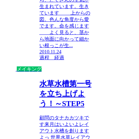
生まれています。生き
ています 上からの
図。色んな角度から愛
でます。命を感じます
よく見ると、茎か
ら地面に向かって細か
い根っこが生...
2010.11.24
過程 経過
メイキング
水草水槽第一号
を立ち上げよ
う！～STEP5
顧問のタナカカツキで
す来月はいよいよレイ
アウト水槽を創ります
よっ 世界水草レイアウ