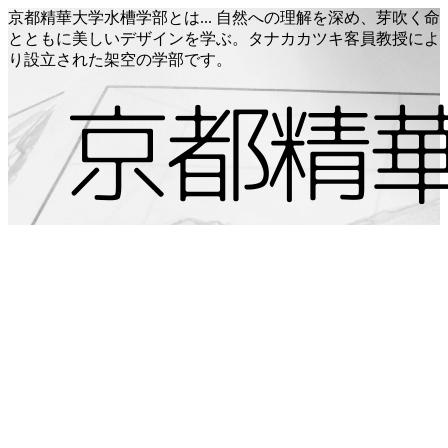
京都精華大学水槽学部とは... 自然への理解を深め、芽吹く命
とともに美しいデザインを学ぶ。タナカカツキ客員教授によ
り設立された架空の学部です。